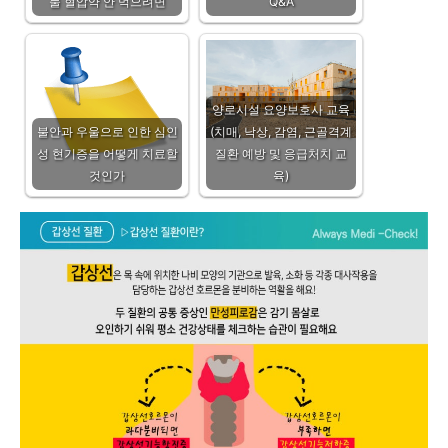
물 혈압약 안 먹으려면
Q&A
양로시설 요양보호사 교육
불안과 우울으로 인한 심인
(치매, 낙상, 감염, 근골격계
성 현기증을 어떻게 치료할
질환 예방 및 응급처치 교
것인가
육)