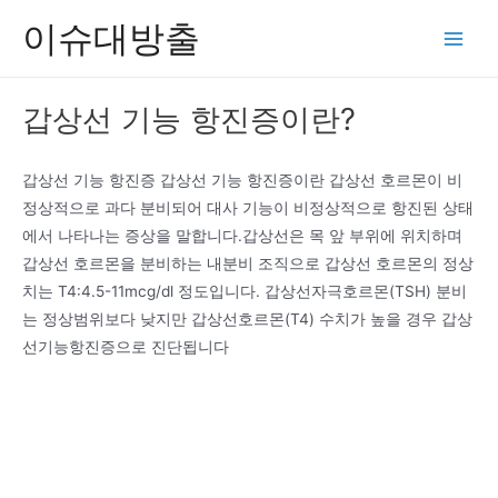
콘
이슈대방출
텐
Main
츠
Men
로
갑상선 기능 항진증이란?
건
너
뛰
갑상선 기능 항진증 갑상선 기능 항진증이란 갑상선 호르몬이 비
기
정상적으로 과다 분비되어 대사 기능이 비정상적으로 항진된 상태
에서 나타나는 증상을 말합니다.갑상선은 목 앞 부위에 위치하며
갑상선 호르몬을 분비하는 내분비 조직으로 갑상선 호르몬의 정상
치는 T4:4.5-11mcg/dl 정도입니다. 갑상선자극호르몬(TSH) 분비
는 정상범위보다 낮지만 갑상선호르몬(T4) 수치가 높을 경우 갑상
선기능항진증으로 진단됩니다