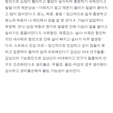
항진으로 심장이 빨라지고 혈압이 높아지며 흥분하기 쉬워진다.2.
발열·더위·체온상승 – 더워지기 쉽고 체온이 올라가 얼굴이 붉어지
고 땀이 많아진다.3. 분노, 짜증. 꽃병 – 정신적으로 쉽게 흥분하고
분노와 짜증이 나 예민해서 잠을 잘 못 잔다.4. 가슴이 답답하다.
부정맥. 천식-심장 박동의 증가와 발열로 인해 가슴이 열을 쌓이고
숨쉬기도 힘들어진다.5. 식욕항진. 체중감소. 설사-식욕은 항진하
지만 대사력의 항진으로 인해 살이 빠지고 설사가 자주 발생한
다.6. 스트레스 민감 피로 – 정신적으로 민감하고 깊이 잠들지 못
하고 집중력이 떨어져 쉽게 피로해진다.7. 갑상선 비대 안구돌출-
갑상선의 기능항진으로 갑상선이 비대해지고 안구가 돌출되며 안
구도 건조해진다.8. 생리불순. 무월경. 불임-여성의 경우 생리량이
감소하고 생리불순해져 불임 가능성이 높아진다.