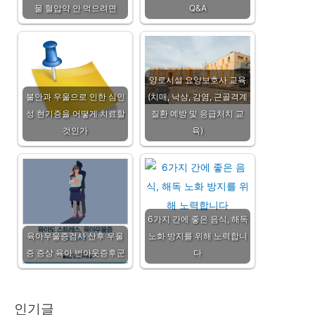
물 혈압약 안 먹으려면
Q&A
양로시설 요양보호사 교육
불안과 우울으로 인한 심인
(치매, 낙상, 감염, 근골격계
성 현기증을 어떻게 치료할
질환 예방 및 응급처치 교
것인가
육)
6가지 간에 좋은 음식, 해독
육아우울증검사 산후 우울
노화 방지를 위해 노력합니
증 증상 육아 번아웃증후군
다
인기글