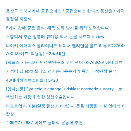
용산구 스터디카페 공유오피스 / 공유오피스 한피스 용산점 / 가격
월정일 지정석
6가지 간에 좋은 음식, 해독 노화 방지를 위해 노력합니다
소형믹서 추천 썸블러 휴대용 믹서 돈을 치르다 review
나이키 에어맥스 플라이니트 레이서 엘리멘탈 골드 리뷰 FD2764-
700 (사이즈, 착용감) – 자비내산
[웩슬러 지능검사] 민성원연구소 수지 센터 (K-WISC-V 5판) 리뷰
가성비 갑 apro 플러스 전기순간온수기의 특징과 장단점 분석
40대여성의류쇼핑몰 TOP20
[영자신문] Eye colour change is riskiest cosmetic surgery – 눈
색변화는 가장 위험한 성형수술입니다.
리프트업 테이블(일룸,한샘,리바트) 내 돈을 사용한 거실 인테리어
완성
수페르가 2837 화이트 클래식 운동화 추천