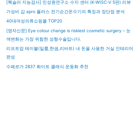
[웩슬러 지능검사] 민성원연구소 수지 센터 (K-WISC-V 5판) 리뷰
가성비 갑 apro 플러스 전기순간온수기의 특징과 장단점 분석
40대여성의류쇼핑몰 TOP20
[영자신문] Eye colour change is riskiest cosmetic surgery – 눈
색변화는 가장 위험한 성형수술입니다.
리프트업 테이블(일룸,한샘,리바트) 내 돈을 사용한 거실 인테리어
완성
수페르가 2837 화이트 클래식 운동화 추천