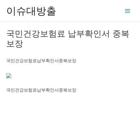
콘
이슈대방출
텐
Main
츠
Men
로
국민건강보험료 납부확인서 중복
건
보장
너
뛰
기
국민건강보험료납부확인서중복보장
국민건강보험료납부확인서중복보장