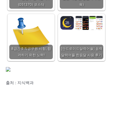
(051370) 코스닥
육)
8급간호직공무원 시험, 합
[안드로이드달력어플] 음력
격하기 위한 노력!
달력어플 한음달 사용 후기
출처 : 지식백과