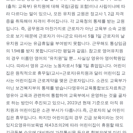
(출처: 교육부) 유치원에 대해 국립(공립 포함)이냐 사립이냐에 따
라 다르다는 말이 있으나, 모든 유치원 교원은 정교사 1, 2급 자격
증을 취득해야 자격이 주어집니다. 각 교육청의 통제를 받는 교원
입니다. 즉, 공무원과 마찬가지로 근로자가 아닌 교육부 소속 교원
으로 보기 때문에 근로자가 아니군요 따라서 5월 1일 근로자의 날
유치원 교사는 유급휴일을 부여받지 못합니다. 근무해도 통상임금
의 1.5배를 받지 못합니다(다만 평일과 같음). 참고로 영어유치원
의 경우 이름만 영어의 “유치원”일 뿐… 사실상 영유아 영어학원입
니다. 따라서 영유 교사는 노동자로서 5월 1일 휴업입니다. 어린이
집은 원칙적으로 휴무일(교사=근로자)유치원과 달리 어린이집 교
사는 어린이집과 근로계약을 맺은 근로자입니다. 소관도 교육부가
아닌 보건복지부의 통제를 받습니다영유아교육통합보도자료최근
영유아 교육과 관련하여 통합하여 교육부에서 운영하는 것을 골자
로 하는 방안이 추진되고 있으나, 2023년 현재 기준으로 아직 유
치원과 어린이집은 소관 부서가 다릅니다.즉, 근로자의 날 어린이
집은 휴무입니다. 하지만 어린이집의 경우 긴급 보육이라는 것이
있지요영유아보육법 제43조의2에 따라 어린이집이 휴원할 때도
긴급돌봄 수요에 대비하여 가정통신문 등으로 학부모에게 미리 안