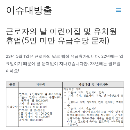
콘
이슈대방출
텐
Main
츠
Men
로
근로자의 날 어린이집 및 유치원
건
휴업(5인 미만 유급수당 문제)
너
뛰
기
23년 5월 1일은 근로자의 날로 법정 유급휴가입니다. 22년에는 일
요일이기 때문에 별 문제없이 지나갔습니다만, 23년에는 월요일
이네요!