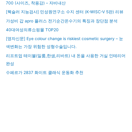
700 (사이즈, 착용감) – 자비내산
[웩슬러 지능검사] 민성원연구소 수지 센터 (K-WISC-V 5판) 리뷰
가성비 갑 apro 플러스 전기순간온수기의 특징과 장단점 분석
40대여성의류쇼핑몰 TOP20
[영자신문] Eye colour change is riskiest cosmetic surgery – 눈
색변화는 가장 위험한 성형수술입니다.
리프트업 테이블(일룸,한샘,리바트) 내 돈을 사용한 거실 인테리어
완성
수페르가 2837 화이트 클래식 운동화 추천