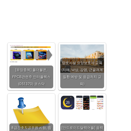
양로시설 요양보호사 교육
[유망종목] 폴더블폰,
(치매, 낙상, 감염, 근골격계
FPCB관련주 인터플렉스
질환 예방 및 응급처치 교
(051370) 코스닥
육)
8급간호직공무원 시험, 합
[안드로이드달력어플] 음력