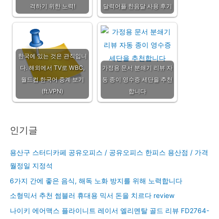
격하기 위한 노력!
달력어플 한음달 사용 후기
한국에 있는 것은 관직입니
다. 해외에서 TV로 WBC,
가정용 문서 분쇄기 리뷰 자
월드컵 한국어 중계 보기
동 종이 영수증 세단을 추천
(ft.VPN)
합니다
인기글
용산구 스터디카페 공유오피스 / 공유오피스 한피스 용산점 / 가격
월정일 지정석
6가지 간에 좋은 음식, 해독 노화 방지를 위해 노력합니다
소형믹서 추천 썸블러 휴대용 믹서 돈을 치르다 review
나이키 에어맥스 플라이니트 레이서 엘리멘탈 골드 리뷰 FD2764-