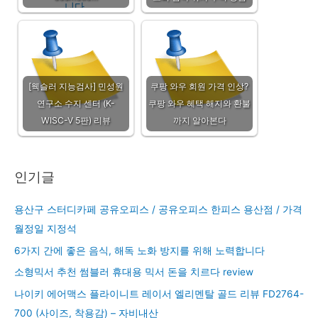
[웩슬러 지능검사] 민성원
쿠팡 와우 회원 가격 인상?
연구소 수지 센터 (K-
쿠팡 와우 혜택 해지와 환불
WISC-V 5판) 리뷰
까지 알아본다
인기글
용산구 스터디카페 공유오피스 / 공유오피스 한피스 용산점 / 가격
월정일 지정석
6가지 간에 좋은 음식, 해독 노화 방지를 위해 노력합니다
소형믹서 추천 썸블러 휴대용 믹서 돈을 치르다 review
나이키 에어맥스 플라이니트 레이서 엘리멘탈 골드 리뷰 FD2764-
700 (사이즈, 착용감) – 자비내산