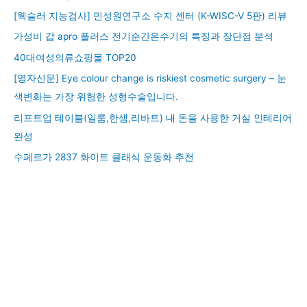
[웩슬러 지능검사] 민성원연구소 수지 센터 (K-WISC-V 5판) 리뷰
가성비 갑 apro 플러스 전기순간온수기의 특징과 장단점 분석
40대여성의류쇼핑몰 TOP20
[영자신문] Eye colour change is riskiest cosmetic surgery – 눈
색변화는 가장 위험한 성형수술입니다.
리프트업 테이블(일룸,한샘,리바트) 내 돈을 사용한 거실 인테리어
완성
수페르가 2837 화이트 클래식 운동화 추천