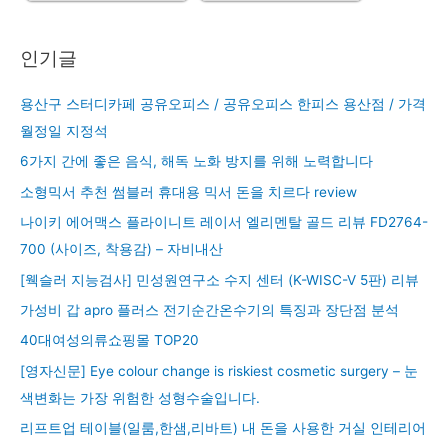
인기글
용산구 스터디카페 공유오피스 / 공유오피스 한피스 용산점 / 가격
월정일 지정석
6가지 간에 좋은 음식, 해독 노화 방지를 위해 노력합니다
소형믹서 추천 썸블러 휴대용 믹서 돈을 치르다 review
나이키 에어맥스 플라이니트 레이서 엘리멘탈 골드 리뷰 FD2764-
700 (사이즈, 착용감) – 자비내산
[웩슬러 지능검사] 민성원연구소 수지 센터 (K-WISC-V 5판) 리뷰
가성비 갑 apro 플러스 전기순간온수기의 특징과 장단점 분석
40대여성의류쇼핑몰 TOP20
[영자신문] Eye colour change is riskiest cosmetic surgery – 눈
색변화는 가장 위험한 성형수술입니다.
리프트업 테이블(일룸,한샘,리바트) 내 돈을 사용한 거실 인테리어