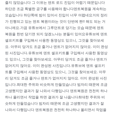
줄지 않았습니다 그 이유는 덴트 로드 진입이 어렵기 때문입니다
하단은 조금 특별한 공구를 사용해야 합니다덴트복원을 계속하는
모습입니다 하단쪽에 빔이 있어서 진입이 너무 어렵네요거의 정리
가 진행되고 있는 덴트 복원이라는 것이 단번에 짠!! 해도 되는 거
아니에요.가끔 유튜브에서 그루던트로 당기는 모습 때문에 덴트
복원을 한번 당기면 되지 않겠느냐는 분들이 있어요유튜브에 덴트
셀프키트를 구입해서 사용한 동영상도 있으니, 그것을 찾아보세
요. 아무리 당겨도 조금 줄거나 덴트가 없어지지 않아요. 이미 완성
된 사진입니다.유튜브에 덴트 셀프키트를 구입해서 사용한 동영상
도 있으니, 그것을 찾아보세요. 아무리 당겨도 조금 줄거나 덴트가
없어지지 않아요. 이미 완성된 사진입니다.유튜브에 덴트 셀프키
트를 구입해서 사용한 동영상도 있으니, 그것을 찾아보세요. 아무
리 당겨도 조금 줄거나 덴트가 없어지지 않아요. 이미 완성된 사진
입니다.최대한 주위와 비슷하게 만들었습니다 빔자리 때문에 조금
고생했지만 결과가 잘 나와서 다행입니다 덴트복원은 천천히 하나
하나 올리면서 작업을 하면 결과가 잘 나옵니다최대한 주위와 비
슷하게 만들었습니다 빔자리 때문에 조금 고생했지만 결과가 잘
나와서 다행입니다 덴트복원은 천천히 하나하나 올리면서 작업을