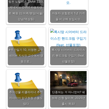
링컨 노틸러스, BMW 320i,
제네시스 GV60 자동차덴
트 복원 (도어콕/분당/서울/
자동차 보험료의 1년 가격
강남/역삼동)
을 비교해 보십시오.
#주간일기 10, 이영현 교수
록시땅 시어버터 드라이스
네이버 지식인 고수에서 영
킨 핸드크림 구입기 (feat.
웅으로...
선물포장)
추석선물 리클라이너 추천
단종되는 거 아니었어? 쉐
까사미아 압구정점 소품도
보레 신형 말리부, 2025년
많다
출시 목표!