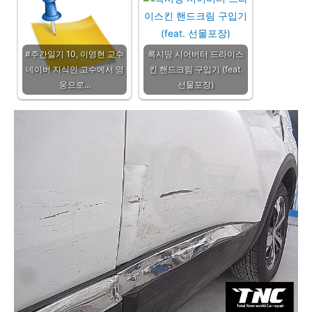
#주간일기 10, 이영현 교수
록시땅 시어버터 드라이스
네이버 지식인 고수에서 영
킨 핸드크림 구입기 (feat.
웅으로...
선물포장)