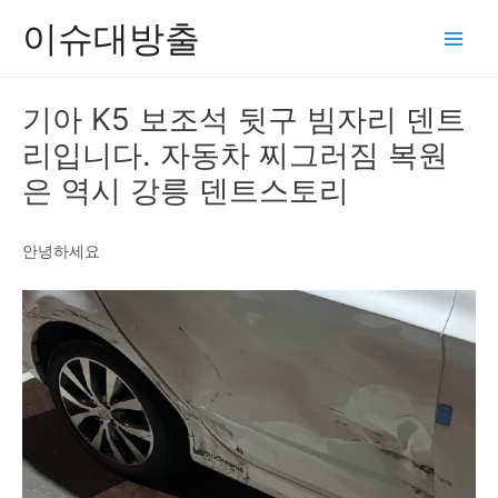
콘
이슈대방출
텐
Main
츠
Men
로
기아 K5 보조석 뒷구 빔자리 덴트
건
리입니다. 자동차 찌그러짐 복원
너
뛰
은 역시 강릉 덴트스토리
기
안녕하세요