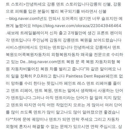
트 스토리>안녕하세요 강릉 덴트 스토리입니다강릉의 산불, 강풍
으로 피해를 입은 분들이 빨리 복구되기를 바라면서 산불
···blog.naver.com1년도 안되서 도어콕이 생기면 너무 슬프지만 예
쁘게 늘렸어요 https://blog.naver.com/oloraza/223043946464
.쉐보레 트레일블레이저 신차 출고 2개월만에 생긴 프론트 펜더의
각 덴트입니다 주인님께 감동의 강릉덴트 복원을 보여드렸습니다
서비스센터에서도 안되는 덴트입니다 안녕하세요 강릉에서 덴트
복원도어콕복원자동차의 외형복원자동차 왜곡을 전문으로 수리하
고 있는 De…blog.naver.com덴트 복원 문 콕 복원 자동차외형 복
원 자동차비뚤어진 복원 차를 벌리고 줍니다”와 같은 말이에요 나
의 일을 정확히 P.D.R라고 합니다 Paintless Dent Repair페인트 없
이 망하를 수리 한다는 뜻입니까 페인트 레스 덴트 리페어를 줄이
고 덴트 리페어, 덴트 복원, 덴트는 말에서 생략해서 사용하는 단어
가 덴트입니다.그러나 아직 덴트이라는 단어가 잘 알려 지지 않았
고 덴트와 따지면 아직 어떤 작업인지 모르는 게 많아서 여러 단어
를 많이 쓰도록 덴트가 많이 알고나도 많이 알려졌으면 좋겠습니
다^^차에 문에 궤양이나 덴트가 되면 연락 주세요 그리고 자동차
외형에 혼자서 해결할 수 없는 문제가 있으시면 연락 주십시요. 상