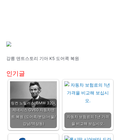
강릉 덴트스토리 기아 K5 도어콕 복원
인기글
링컨 노틸러스, BMW 320i,
제네시스 GV60 자동차덴
트 복원 (도어콕/분당/서울/
자동차 보험료의 1년 가격
강남/역삼동)
을 비교해 보십시오.