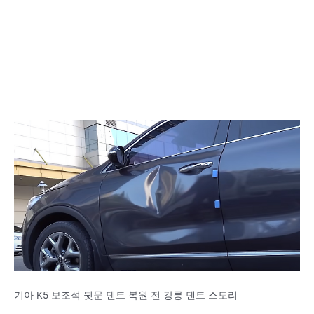
기아 K5 보조석 뒷문 덴트 복원 전 강릉 덴트 스토리