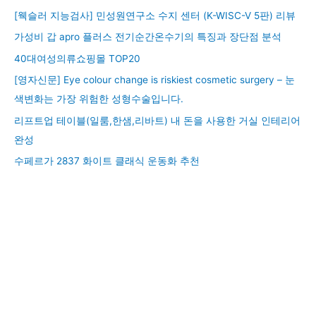
[웩슬러 지능검사] 민성원연구소 수지 센터 (K-WISC-V 5판) 리뷰
가성비 갑 apro 플러스 전기순간온수기의 특징과 장단점 분석
40대여성의류쇼핑몰 TOP20
[영자신문] Eye colour change is riskiest cosmetic surgery – 눈
색변화는 가장 위험한 성형수술입니다.
리프트업 테이블(일룸,한샘,리바트) 내 돈을 사용한 거실 인테리어
완성
수페르가 2837 화이트 클래식 운동화 추천