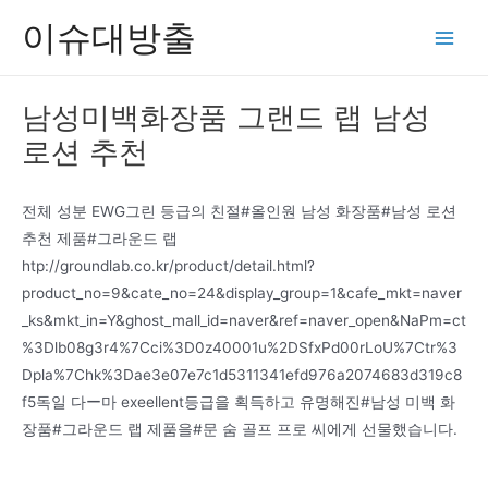
콘
이슈대방출
텐
Main
츠
Men
로
남성미백화장품 그랜드 랩 남성
건
로션 추천
너
뛰
기
전체 성분 EWG그린 등급의 친절#올인원 남성 화장품#남성 로션
추천 제품#그라운드 랩
htp://groundlab.co.kr/product/detail.html?
product_no=9&cate_no=24&display_group=1&cafe_mkt=naver
_ks&mkt_in=Y&ghost_mall_id=naver&ref=naver_open&NaPm=ct
%3Dlb08g3r4%7Cci%3D0z40001u%2DSfxPd00rLoU%7Ctr%3
Dpla%7Chk%3Dae3e07e7c1d5311341efd976a2074683d319c8
f5독일 다ー마 exeellent등급을 획득하고 유명해진#남성 미백 화
장품#그라운드 랩 제품을#문 숨 골프 프로 씨에게 선물했습니다.