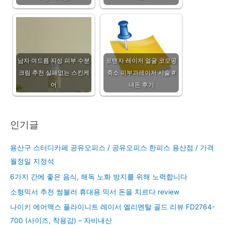
남자 여드름 지성 피부 수분
포텐자 레이저 얼굴 코모공
크림 추천 실패없는 스킨케
축소 피부과레이저 시술 #
어
내돈 후기
인기글
용산구 스터디카페 공유오피스 / 공유오피스 한피스 용산점 / 가격
월정일 지정석
6가지 간에 좋은 음식, 해독 노화 방지를 위해 노력합니다
소형믹서 추천 썸블러 휴대용 믹서 돈을 치르다 review
나이키 에어맥스 플라이니트 레이서 엘리멘탈 골드 리뷰 FD2764-
700 (사이즈, 착용감) – 자비내산