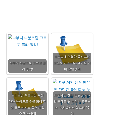
속보습에 탁월한 올리브영
수부지 수분크림 고르고 골
모델링 마스크팩, 메디힐 더
라 정착!
마 모델링팩
올리브영 수분크림 추천
지구 게임 센터 안유진 카디
V&A 하이드로 수분 접착 크
건 볼레로 옷 투피스 오프숄
림 글루 에센스 올영 세일
더 가방 슬리퍼 헬스장 10
추천 아이템!
회