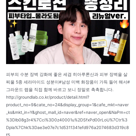
피부의 수분 장벽 강화에 좋은 세겹 히아루론산과 피부 장벽을 살
찌울 5종 세라마이드 성분이#남성 미백 화장품이 가득 들어 해서#
그라운드 랩을 직접 함께 바르고 보니 정말로 촉촉합니다.
http://groundlab.co.kr/product/detail.html?
product_no=9&cate_no=24&display_group=1&cafe_mkt=naver
_ks&mkt_in=Y&ghost_mall_id=naver&ref=naver_open&NaPm=ct
%3Dlb08g3r4%7Cci%3D0z40001u%2DSfxPd00rLoU%7Ctr%3
Dpla%7Chk%3Dae3e07e7c1d5311341efd976a2074683d319c8
f5