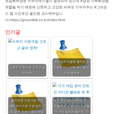
보습특허성분 아쿠아엑스엘이 함유되어 있으며 #남성 미백화장품
역할을 하기 때문에 산뜻하고 건강한 피부로 가꾸어주는 #그라운
드 랩 스킨로션 올인원 코스메틱입니
다.https://groundlab.co.kr/index.html
인기글
속보습에 탁월한 올리브영
수부지 수분크림 고르고 골
모델링 마스크팩, 메디힐 더
라 정착!
마 모델링팩
올리브영 수분크림 추천
지구 게임 센터 안유진 카디
V&A 하이드로 수분 접착 크
건 볼레로 옷 투피스 오프숄
림 글루 에센스 올영 세일
더 가방 슬리퍼 헬스장 10