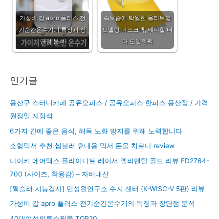
가성비 갑 apro 플러스 전
속보습에 탁월한 올리브영
기순간온수기의 특징과 장
모델링 마스크팩, 메디힐 더
단점 분석
마 모델링팩
인기글
용산구 스터디카페 공유오피스 / 공유오피스 한피스 용산점 / 가격
월정일 지정석
6가지 간에 좋은 음식, 해독 노화 방지를 위해 노력합니다
소형믹서 추천 썸블러 휴대용 믹서 돈을 치르다 review
나이키 에어맥스 플라이니트 레이서 엘리멘탈 골드 리뷰 FD2764-
700 (사이즈, 착용감) – 자비내산
[웩슬러 지능검사] 민성원연구소 수지 센터 (K-WISC-V 5판) 리뷰
가성비 갑 apro 플러스 전기순간온수기의 특징과 장단점 분석
40대여성의류쇼핑몰 TOP20