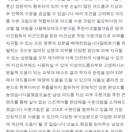
론산 성분까지 함유되어 있어 수분 손실이 많은 여드름과 지성피
부 안쪽에 수분을 공급할 수 있습니다 여러 조건을 고려해도 여드
름 수분 크림으로 적합하므로 여드름 수분 크림이 필요하다면 아
크멜 젤 크림을 사용해보세요수분크림 추천아크멜젤크림은 영국
비건협회의 비건인증을 받은 비건성분 처방 수분크림으로 피부를
자극할 수 있는 모든 종류의 성분을 배제하였습니다알레르기를 유
발하는 것으로 알려진 성분과 피부를 다양한 원인에 의해 자극할
수 있는 성분들을 모두 제거하여 더욱 안전하게 사용하실 수 있으
며 지성피부에도 사용하실 수 있어 지성여드름피부로 고생하시는
분들께 도움이 되는 피부과 테스트 결과 무자극 판정을 받아 EGF
에서 여드름피부 재생에 도움을 드릴 수 있으며 식물성 콜라겐 성
분으로 흰목이버섯 추출물까지 함유하여 전체적인 성분 완성도를
높였습니다끝맺음오늘은 남성 여드름 지성 피부 수분크림 추천 콘
텐츠를 통해 실수 없는 스킨케어를 완성해줄 수분크림을 소개해드
렸습니다.수분크림은 말 그대로 수분만을 함유하고 있을 때 가장
안정적으로 사용할 수 있으며 다양한 부가성분으로 다양한 피부문
제 개선에 도움이 될 것 같습니다 오늘도 화장품 읽어주는 남성과
함께 알아본 남성 여드름 지성 피부를 위한 수분크림으로 건강한