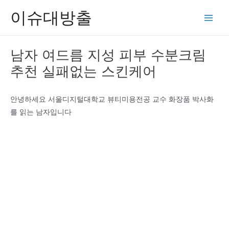
콘
이슈대방출
텐
Main
츠
Men
로
남자 여드름 지성 피부 수분크림
건
추천 실패없는 스킨케어
너
뛰
기
안녕하세요 서울디지털대학교 뷰티미용전공 교수 화장품 박사화
를 읽는 남자입니다