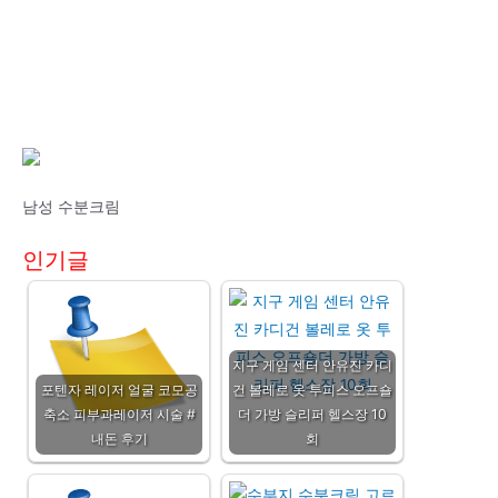
남성 수분크림
인기글
지구 게임 센터 안유진 카디
포텐자 레이저 얼굴 코모공
건 볼레로 옷 투피스 오프숄
축소 피부과레이저 시술 #
더 가방 슬리퍼 헬스장 10
내돈 후기
회