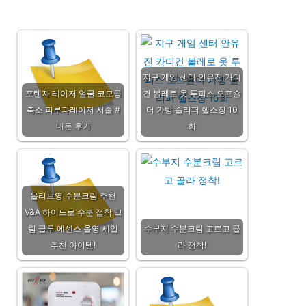
지구 게임 센터 안유진 카디
포텐자 레이저 얼굴 코모공
건 볼레로 옷 투피스 오프숄
축소 피부과레이저 시술 #
더 가방 슬리퍼 헬스장 10
내돈 후기
회
올리브영 수분크림 추천
V&A 하이드로 수분 접착 크
림 글루 에센스 올영 세일
수부지 수분크림 고르고 골
추천 아이템!
라 정착!