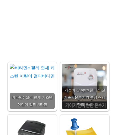
가성비 갑 apro 플러스 전
비타민c 젤리 연세 키즈텐
기순간온수기의 특징과 장
어린이 멀티비타민
단점 분석