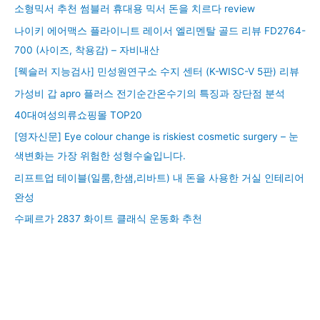
소형믹서 추천 썸블러 휴대용 믹서 돈을 치르다 review
나이키 에어맥스 플라이니트 레이서 엘리멘탈 골드 리뷰 FD2764-
700 (사이즈, 착용감) – 자비내산
[웩슬러 지능검사] 민성원연구소 수지 센터 (K-WISC-V 5판) 리뷰
가성비 갑 apro 플러스 전기순간온수기의 특징과 장단점 분석
40대여성의류쇼핑몰 TOP20
[영자신문] Eye colour change is riskiest cosmetic surgery – 눈
색변화는 가장 위험한 성형수술입니다.
리프트업 테이블(일룸,한샘,리바트) 내 돈을 사용한 거실 인테리어
완성
수페르가 2837 화이트 클래식 운동화 추천