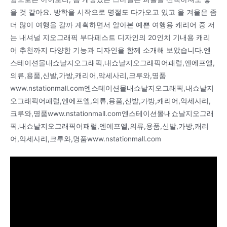
을 것 같아요. 방학을 시작으로 명절도 다가오고 있고 올 겨울은 좀
더 많이 여행을 갈까 계획하면서 알아본 예쁜 여행용 캐리어 중 저
는 내셔널 지오그래픽 부다페스트 디자인의 20인치 기내용 캐리
어 추천까지 다양한 기능과 디자인을 함께 소개해 보았습니다.엔
스테이션몰내쇼날지오그래픽,내쇼날지오그래픽어패럴,엔에프엘,
의류,용품,신발,가방,캐리어,악세사리,크루와,명품
www.nstationmall.com엔스테이션몰내쇼날지오그래픽,내쇼날지
오그래픽어패럴,엔에프엘,의류,용품,신발,가방,캐리어,악세사리,
크루와,명품www.nstationmall.com엔스테이션몰내쇼날지오그래
픽,내쇼날지오그래픽어패럴,엔에프엘,의류,용품,신발,가방,캐리
어,악세사리,크루와,명품www.nstationmall.com