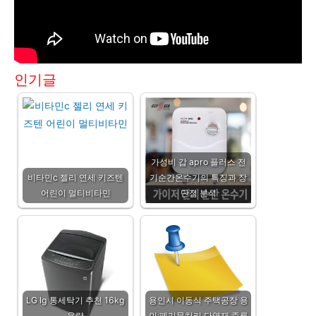
인기글
가성비 갑 apro 플러스 전
비타민c 젤리 연세 키즈텐
기순간온수기의 특징과 장
어린이 멀티비타민
단점 분석
LG lg 통세탁기 추천 16kg
용인시 이동식 주택공장 용
용량
인 폐기물처리 단열재 종류