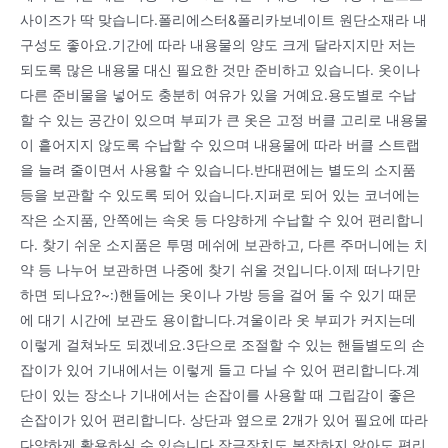
사이즈가 딱 맞습니다.폴리에스터&폴리카보네이트 원단소재라 내
구성도 좋아요.기간에 따라 내용물의 양도 크게 달라지지만 저는
되도록 많은 내용물 대신 필요한 것만 준비하고 있습니다. 옷이나
다른 준비물을 넣어도 충분히 여유가 있을 거예요.용도별로 수납
할 수 있는 공간이 있으며 부피가 큰 옷은 고정 버클 고리로 내용물
이 흩어지지 않도록 수납할 수 있으며 내용물에 따라 버클 스트랩
을 늘려 줄이면서 사용할 수 있습니다.반대편에는 별도의 소지품
등을 보관할 수 있도록 되어 있습니다.지퍼로 되어 있는 코너에는
작은 소지품, 안쪽에는 속옷 등 다양하게 수납할 수 있어 편리합니
다. 찾기 쉬운 소지품은 투명 메쉬에 보관하고, 다른 주머니에는 치
약 등 나누어 보관하면 나중에 찾기 쉬울 것입니다.이제 떠나기만
하면 되나요?~:)핸들에는 옷이나 가방 등을 걸어 둘 수 있기 때문
에 대기 시간에 보관도 용이합니다.겨울이라 옷 부피가 커지는데
이렇게 걸쳐놔도 되겠네요.3단으로 조절할 수 있는 핸들별도의 손
잡이가 있어 기내에서는 이렇게 들고 다닐 수 있어 편리합니다.계
단이 있는 장소나 기내에서는 손잡이를 사용할 때 그립감이 좋은
손잡이가 있어 편리합니다. 상단과 옆으로 2개가 있어 필요에 따라
다양하게 활용하실 수 있습니다.잠금장치도 복잡하지 않아도 편리