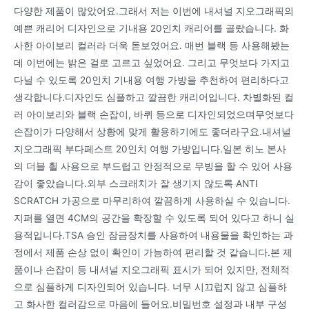
다양한 제품이 많았어요.그래서 저는 이번에 내셔널 지오그래픽의
예쁜 캐리어 디자인으로 기내용 20인치 캐리어를 골랐습니다. 화
사한 아이보리 컬러라 더욱 돋보였어요. 매번 블랙 등 사용해봤는
데 이번에는 밝은 걸로 고르고 싶었어요. 그리고 무엇보다 가지고
다닐 수 있도록 20인치 기내용 여행 가방을 추천하여 편리하다고
생각합니다.디자인도 심플하고 깔끔한 캐리어입니다. 차별화된 컬
러 아이보리와 블랙 손잡이, 바퀴 등으로 디자인되었으며무엇보다
손잡이가 다양해서 상황에 맞게 활용하기에도 좋더라구요.내셔널
지오그래픽 부다페스트 20인치 여행 가방입니다.일본 히노 본사
의 더블 휠 사용으로 부드럽고 안정적으로 무빙을 할 수 있어 사용
감이 좋았습니다.외부 스크래치가 잘 생기지 않도록 ANTI
SCRATCH 가공으로 마무리하여 깔끔하게 사용하실 수 있습니다.
지퍼를 열면 4CM의 공간을 확장할 수 있도록 되어 있다고 하니 실
용적입니다.TSA 승인 잠금장치를 사용하여 내용물을 확인하는 과
정에서 제품 손상 없이 확인이 가능하여 편리할 것 같습니다.본 제
품이나 손잡이 등 내셔널 지오그래픽 표시가 되어 있지만, 전체적
으로 심플하게 디자인되어 있습니다. 너무 시끄럽지 않고 심플하
고 화사한 컬러감으로 마음에 들어요.비밀번호 설정과 내부 구성