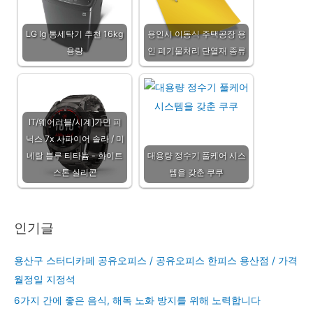
LG lg 통세탁기 추천 16kg
용인시 이동식 주택공장 용
용량
인 폐기물처리 단열재 종류
IT/웨어러블/시계]가민 피
닉스 7x 사파이어 솔라 / 미
네랄 블루 티타늄 - 화이트
대용량 정수기 풀케어 시스
스톤 실리콘
템을 갖춘 쿠쿠
인기글
용산구 스터디카페 공유오피스 / 공유오피스 한피스 용산점 / 가격
월정일 지정석
6가지 간에 좋은 음식, 해독 노화 방지를 위해 노력합니다