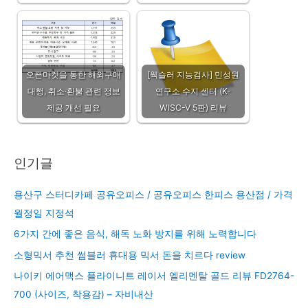
오픈마켓을 통한 해외구매
[웩슬러 지능검사] 민성원
대행, 취소‧환불 관련 정보
연구소 수지 센터 (K-
제공 개선 필요
WISC-V 5판) 리뷰
인기글
용산구 스터디카페 공유오피스 / 공유오피스 한피스 용산점 / 가격
월정일 지정석
6가지 간에 좋은 음식, 해독 노화 방지를 위해 노력합니다
소형믹서 추천 썸블러 휴대용 믹서 돈을 치르다 review
나이키 에어맥스 플라이니트 레이서 엘리멘탈 골드 리뷰 FD2764-
700 (사이즈, 착용감) – 자비내산