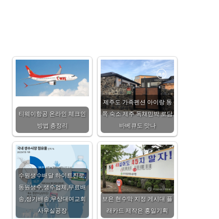
제주도 가족펜션 아이랑 동
티웨이항공 온라인 체크인
쪽 숙소 제주 독채민박 로담
방법 총정리
바베큐도 맛나
수원생수배달 하이트진로,
동원생수,생수업체,무료배
송,정기배송,무상대여교회
보은 현수막 지정 게시대 플
사무실공장
래카드 제작은 홍일기획