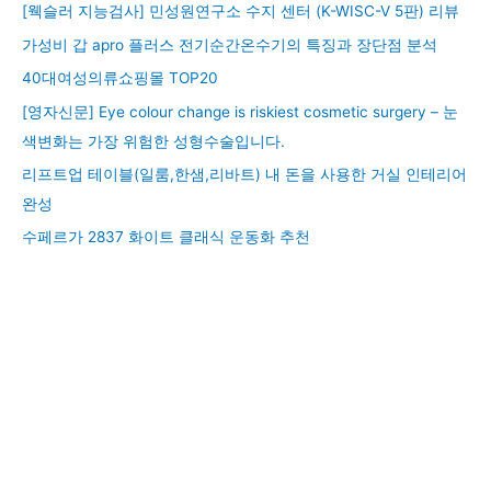
[웩슬러 지능검사] 민성원연구소 수지 센터 (K-WISC-V 5판) 리뷰
가성비 갑 apro 플러스 전기순간온수기의 특징과 장단점 분석
40대여성의류쇼핑몰 TOP20
[영자신문] Eye colour change is riskiest cosmetic surgery – 눈
색변화는 가장 위험한 성형수술입니다.
리프트업 테이블(일룸,한샘,리바트) 내 돈을 사용한 거실 인테리어
완성
수페르가 2837 화이트 클래식 운동화 추천