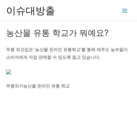
콘
이슈대방출
텐
Main
츠
Men
로
농산물 유통 학교가 뭐예요?
건
너
뛰
무릉 외갓집은 ‘농산물 온라인 유통학교’를 통해 제주도 농부들이
기
소비자에게 직접 판매할 수 있도록 돕고 있습니다.
무릉외가농산물 온라인 유통 학교