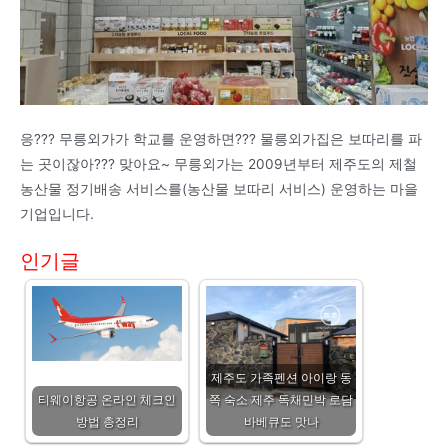
응??? 무릉외가가 학교를 운영하면??? 물릉외가집은 보따리를 파
는 곳이잖아??? 맞아요~ 무릉외가는 2009년부터 제주도의 제철
농산물 정기배송 서비스를(농산물 보따리 서비스) 운영하는 마을
기업입니다.
인기글
제주도 가족펜션 아이랑 동
티웨이항공 온라인 체크인
쪽 숙소 제주 독채민박 로담
방법 총정리
바베큐도 맛나