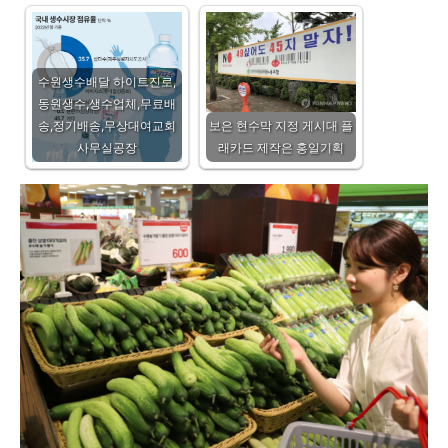
수원생수배달 하이트진로,
동원생수,생수업체,무료배
송,정기배송,무상대여교회
보은 현수막 지정 게시대 플
사무실공장
래카드 제작은 홍일기획