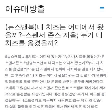
콘
이슈대방출
텐
Main
츠
Men
로
(뉴스앤북)내 치즈는 어디에서 왔
건
을까?-스펜서 존스 지음; 누가 내
너
뛰
치즈를 옮겼을까?
기
#뉴스앤북 #내치즈는 어디서 왔는가 #누가내치즈를 옮겼는가 #
스펜서존스 #신념뉴스앤북-내치즈는 어디서 왔는가?’누가 내 치
즈를 옮겼을까?’ ‘는 삶과 일에서 변화에 대처하는 길을 제시했다
면, 그 후속작인 ‘내 치즈는 어디서 왔을까?’는 그 길로 나와 변화에
적응하도록 도울 뿐만 아니라 운명을 바꾸는 도구를 제공한다고
소개하고 있습니다.저자 스펜서 존슨은 베스트셀러 작가이자 세계
적으로 존경받는 사상가입니다.예전에 읽었던 ‘누가 내 치즈를 옮
겼을까’는 베스트셀러로 지금까지 사랑받고 있는 책인 것 같습니
다.삶의 활력을 찾고 싶은 마음에 도서관에서 얻은 책이 바로