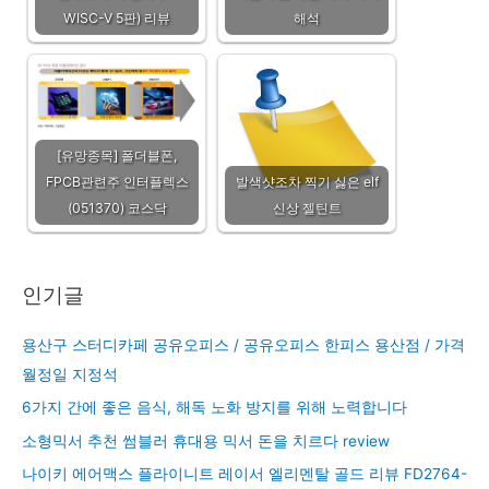
WISC-V 5판) 리뷰
해석
[유망종목] 폴더블폰,
FPCB관련주 인터플렉스
발색샷조차 찍기 싫은 elf
(051370) 코스닥
신상 젤틴트
인기글
용산구 스터디카페 공유오피스 / 공유오피스 한피스 용산점 / 가격
월정일 지정석
6가지 간에 좋은 음식, 해독 노화 방지를 위해 노력합니다
소형믹서 추천 썸블러 휴대용 믹서 돈을 치르다 review
나이키 에어맥스 플라이니트 레이서 엘리멘탈 골드 리뷰 FD2764-