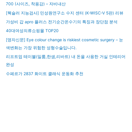
700 (사이즈, 착용감) – 자비내산
[웩슬러 지능검사] 민성원연구소 수지 센터 (K-WISC-V 5판) 리뷰
가성비 갑 apro 플러스 전기순간온수기의 특징과 장단점 분석
40대여성의류쇼핑몰 TOP20
[영자신문] Eye colour change is riskiest cosmetic surgery – 눈
색변화는 가장 위험한 성형수술입니다.
리프트업 테이블(일룸,한샘,리바트) 내 돈을 사용한 거실 인테리어
완성
수페르가 2837 화이트 클래식 운동화 추천