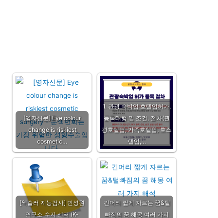
1. 관광 숙박업 호텔업허가,
[영자신문] Eye colour
등록대행 및 조건, 절차(관
change is riskiest
광호텔업, 가족호텔업, 호스
cosmetic…
텔업,…
[웩슬러 지능검사] 민성원
긴머리 짧게 자르는 꿈&털
연구소 수지 센터 (K-
빠짐의 꿈 해몽 여러 가지