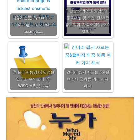
1. 관광 숙박업 호텔업허가,
[영자신문] Eye colour
등록대행 및 조건, 절차(관
change is riskiest
광호텔업, 가족호텔업, 호스
cosmetic…
텔업,…
[웩슬러 지능검사] 민성원
긴머리 짧게 자르는 꿈&털
연구소 수지 센터 (K-
빠짐의 꿈 해몽 여러 가지
WISC-V 5판) 리뷰
해석