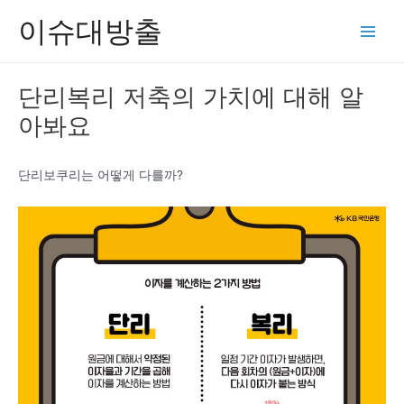
콘
이슈대방출
텐
Main
츠
Men
로
단리복리 저축의 가치에 대해 알
건
아봐요
너
뛰
기
단리보쿠리는 어떻게 다를까?