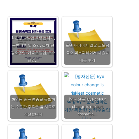
1. 관광 숙박업 호텔업허가,
등록대행 및 조건, 절차(관
포텐자 레이저 얼굴 코모공
광호텔업, 가족호텔업, 호스
축소 피부과레이저 시술 #
텔업,…
내돈 후기
화명동 손목 통증을 유발하
[영자신문] Eye colour
는 수근관 증후군 침 치료로
change is riskiest
개선합니다
cosmetic…