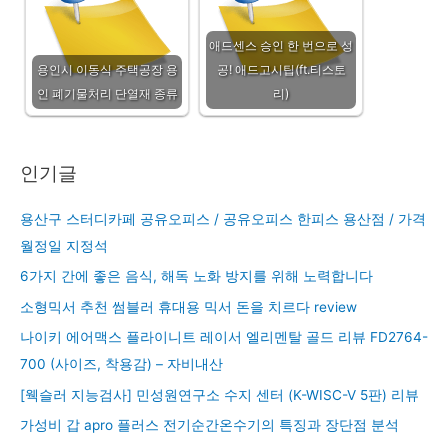
애드센스 승인 한 번으로 성
용인시 이동식 주택공장 용
공! 애드고시팁(ft.티스토
인 폐기물처리 단열재 종류
리)
인기글
용산구 스터디카페 공유오피스 / 공유오피스 한피스 용산점 / 가격
월정일 지정석
6가지 간에 좋은 음식, 해독 노화 방지를 위해 노력합니다
소형믹서 추천 썸블러 휴대용 믹서 돈을 치르다 review
나이키 에어맥스 플라이니트 레이서 엘리멘탈 골드 리뷰 FD2764-
700 (사이즈, 착용감) – 자비내산
[웩슬러 지능검사] 민성원연구소 수지 센터 (K-WISC-V 5판) 리뷰
가성비 갑 apro 플러스 전기순간온수기의 특징과 장단점 분석