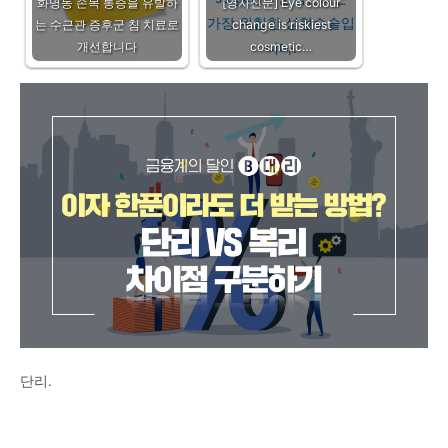
화명동 손목 통증을 유발하
[영자신문] Eye colour
는 수근관 증후군 침 치료로
change is riskiest
개선합니다
cosmetic…
단리.