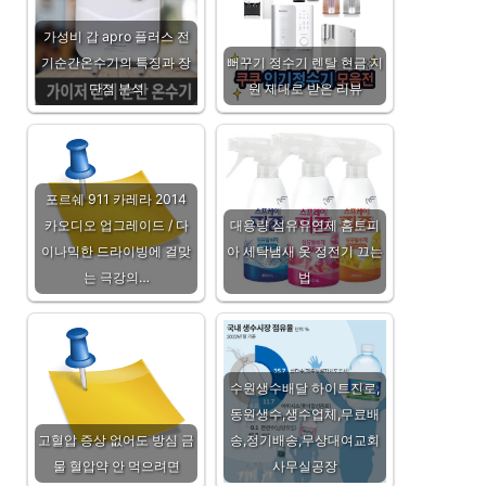
가성비 갑 apro 플러스 전
기순간온수기의 특징과 장
뻐꾸기 정수기 렌탈 현금 지
단점 분석
원 제대로 받은 리뷰
포르쉐 911 카레라 2014
카오디오 업그레이드 / 다
대용량 섬유유연제 홈토피
이나믹한 드라이빙에 걸맞
아 세탁냄새 옷 정전기 끄는
는 극강의…
법
수원생수배달 하이트진로,
동원생수,생수업체,무료배
고혈압 증상 없어도 방심 금
송,정기배송,무상대여교회
물 혈압약 안 먹으려면
사무실공장