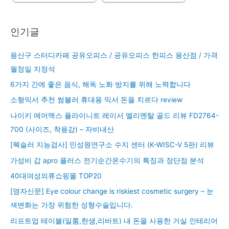
인기글
용산구 스터디카페 공유오피스 / 공유오피스 한피스 용산점 / 가격
월정일 지정석
6가지 간에 좋은 음식, 해독 노화 방지를 위해 노력합니다
소형믹서 추천 썸블러 휴대용 믹서 돈을 치르다 review
나이키 에어맥스 플라이니트 레이서 엘리멘탈 골드 리뷰 FD2764-
700 (사이즈, 착용감) – 자비내산
[웩슬러 지능검사] 민성원연구소 수지 센터 (K-WISC-V 5판) 리뷰
가성비 갑 apro 플러스 전기순간온수기의 특징과 장단점 분석
40대여성의류쇼핑몰 TOP20
[영자신문] Eye colour change is riskiest cosmetic surgery – 눈
색변화는 가장 위험한 성형수술입니다.
리프트업 테이블(일룸,한샘,리바트) 내 돈을 사용한 거실 인테리어