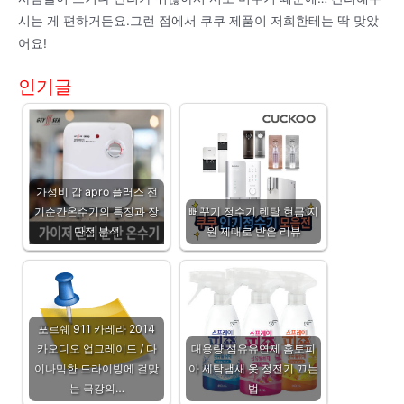
시는 게 편하거든요.그런 점에서 쿠쿠 제품이 저희한테는 딱 맞았
어요!
인기글
가성비 갑 apro 플러스 전
기순간온수기의 특징과 장
뻐꾸기 정수기 렌탈 현금 지
단점 분석
원 제대로 받은 리뷰
포르쉐 911 카레라 2014
카오디오 업그레이드 / 다
대용량 섬유유연제 홈토피
이나믹한 드라이빙에 걸맞
아 세탁냄새 옷 정전기 끄는
는 극강의…
법