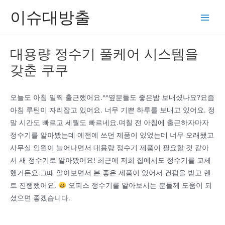
콘
이슈대방출
텐
Main
츠
Men
로
대용량 정수기 풀케어 시스템을
건
갖춘 쿠쿠
너
뛰
기
오늘도 아침 일찍 출근했어요.^^옆분들도 좋은밤 보내셨나요?요즘
아침 루틴이 자리잡고 있어요. 너무 기쁜 하루를 보내고 있어요. 정
말 시간도 빠르고 세월도 빠르네요.며칠 전 아침에 출근하자마자
정수기를 알아봤는데 예전에 쓰던 제품이 있었는데 너무 오래됐고
사무실 인원이 늘어나면서 대용량 정수기 제품이 필요할 것 같아
서 새 정수기로 알아봤어요! 최근에 저희 집에서도 정수기를 교체
했거든요.그때 알아보면서 본 좋은 제품이 있어서 컨펌을 받고 렌
트 진행했어요.
오피스 정수기를 알아보시는 분들께 도움이 되
셨으면 좋겠습니다.