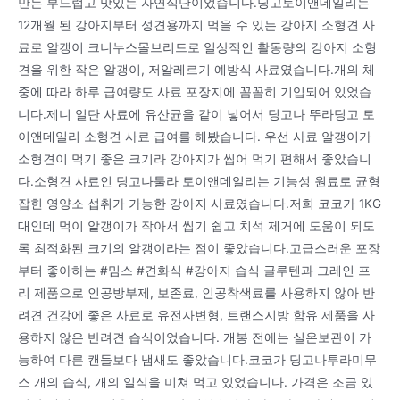
만든 부드럽고 맛있는 자연식단이었습니다.딩고토이앤데일리는
12개월 된 강아지부터 성견용까지 먹을 수 있는 강아지 소형견 사
료로 알갱이 크니누스몰브리드로 일상적인 활동량의 강아지 소형
견을 위한 작은 알갱이, 저알레르기 예방식 사료였습니다.개의 체
중에 따라 하루 급여량도 사료 포장지에 꼼꼼히 기입되어 있었습
니다.제니 일단 사료에 유산균을 같이 넣어서 딩고나 뚜라딩고 토
이앤데일리 소형견 사료 급여를 해봤습니다. 우선 사료 알갱이가
소형견이 먹기 좋은 크기라 강아지가 씹어 먹기 편해서 좋았습니
다.소형견 사료인 딩고나툴라 토이앤데일리는 기능성 원료로 균형
잡힌 영양소 섭취가 가능한 강아지 사료였습니다.저희 코코가 1KG
대인데 먹이 알갱이가 작아서 씹기 쉽고 치석 제거에 도움이 되도
록 최적화된 크기의 알갱이라는 점이 좋았습니다.고급스러운 포장
부터 좋아하는 #밈스 #견화식 #강아지 습식 글루텐과 그레인 프
리 제품으로 인공방부제, 보존료, 인공착색료를 사용하지 않아 반
려견 건강에 좋은 사료로 유전자변형, 트랜스지방 함유 제품을 사
용하지 않은 반려견 습식이었습니다. 개봉 전에는 실온보관이 가
능하여 다른 캔들보다 냄새도 좋았습니다.코코가 딩고나투라미무
스 개의 습식, 개의 일식을 미쳐 먹고 있었습니다. 가격은 조금 있