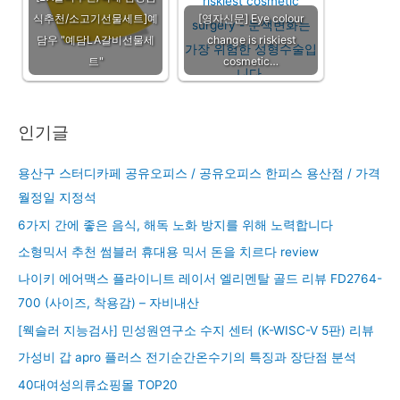
식추천/소고기선물세트]예
[영자신문] Eye colour
담우 "예담LA갈비선물세
change is riskiest
트"
cosmetic…
인기글
용산구 스터디카페 공유오피스 / 공유오피스 한피스 용산점 / 가격
월정일 지정석
6가지 간에 좋은 음식, 해독 노화 방지를 위해 노력합니다
소형믹서 추천 썸블러 휴대용 믹서 돈을 치르다 review
나이키 에어맥스 플라이니트 레이서 엘리멘탈 골드 리뷰 FD2764-
700 (사이즈, 착용감) – 자비내산
[웩슬러 지능검사] 민성원연구소 수지 센터 (K-WISC-V 5판) 리뷰
가성비 갑 apro 플러스 전기순간온수기의 특징과 장단점 분석
40대여성의류쇼핑몰 TOP20