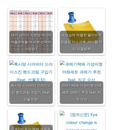
새끼 강아지 사료양 계산!2
속보습에 탁월한 올리브영
개월,3개월 개 사료 선택의
모델링 마스크팩, 메디힐 더
기준은?
마 모델링팩
록시땅 시어버터 드라이스
과메기택배 가성비짱 야채
킨 핸드크림 구입기 (feat.
세트 과메기 추천 feat. 지
선물포장)
구 수산
[LA갈비추천/택배 캠핑음