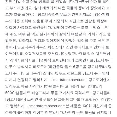
지만 매일 주고 싶을 정도로 잘 먹었습니다.따끔따끔 야채도 보이
고 부드러웠어요. 원래 재료에서 나온 국물의 풍미가 좋았어요.코
코가 코를 골아먹는 딩고나투라미무스 치킨앤베지스는 강아지의
부드러운 소화에 도움을 주며 지중해식 식단으로 민감한 위장에
적합한 사료라고 하였습니다. 입맛이 까다로운 코코는 밈스는 언
제 줘도 너무 잘 먹고 설거지까지 잘해서 여행갈 때 가져가기도 좋
았어요. 강아지의 건강과 강아지에게 맛있는 먹이를 주고 싶은 분
들에게 딩고나뚜라미무스 치킨앤베지스견 습식사료 애견화식 토
이앤데일리 소형견사료를 추천합니다. 딩고나츄라 밈스 치킨앤베
지 강아지습식사료 애견화식 토이앤데일리 소형견사료딩고나투라
미무스 습식사료 바로구매(하단클릭)밈스 6종모음 딩고나뚜라: 딩
고나뚜라 [딩고나뚜라] 스페인 펫푸드 전문그룹 딩고나뚜라 언제
까지나 건강하고 행복하게… smartstore.naver.com딩고토이앤데
일리푸드 바로 사러가기(하단클릭)딩고나툴라 토이앤데일리
500G 샘플사료 비숑프리제 푸들 포메사료 치와사료 : 딩고나툴라
[딩고나툴라] 스페인 펫푸드전문그룹 딩고나툴라 오랫동안 건강하
고 행복하게… smartstore.naver.com본 제품은 100% 애견에게 급
여하며 솔직하게 작성한 리뷰입니다.사진의 무단 도용을 금지합니