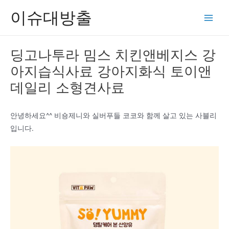
콘
이슈대방출
텐
Main
츠
Men
로
딩고나투라 밈스 치킨앤베지스 강
건
아지습식사료 강아지화식 토이앤
너
뛰
데일리 소형견사료
기
안녕하세요^^ 비숑제니와 실버푸들 코코와 함께 살고 있는 사블리
입니다.