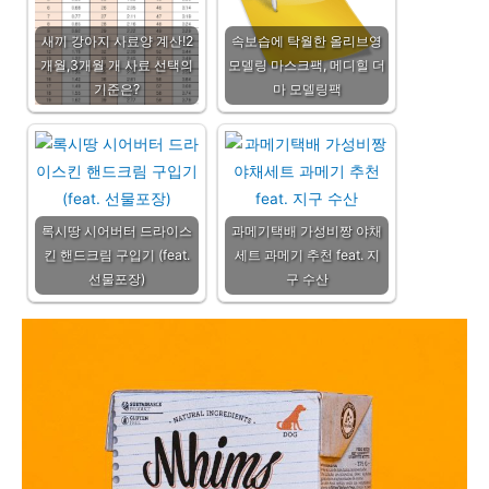
새끼 강아지 사료양 계산!2
속보습에 탁월한 올리브영
개월,3개월 개 사료 선택의
모델링 마스크팩, 메디힐 더
기준은?
마 모델링팩
록시땅 시어버터 드라이스
과메기택배 가성비짱 야채
킨 핸드크림 구입기 (feat.
세트 과메기 추천 feat. 지
선물포장)
구 수산