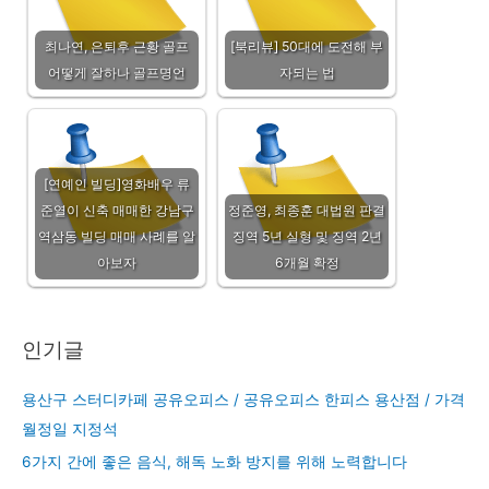
최나연, 은퇴후 근황 골프
[북리뷰] 50대에 도전해 부
어떻게 잘하나 골프명언
자되는 법
[연예인 빌딩]영화배우 류
준열이 신축 매매한 강남구
정준영, 최종훈 대법원 판결
역삼동 빌딩 매매 사례를 알
징역 5년 실형 및 징역 2년
아보자
6개월 확정
인기글
용산구 스터디카페 공유오피스 / 공유오피스 한피스 용산점 / 가격
월정일 지정석
6가지 간에 좋은 음식, 해독 노화 방지를 위해 노력합니다