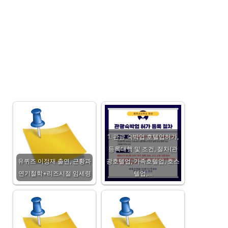
1. 관광 숙박업 호텔업허가,
등록대행 및 조건, 절차(관
유퀴즈 이정재 출연, 근황과
광호텔업, 가족호텔업, 호스
연기철학+리즈시절 임세령
텔업,…