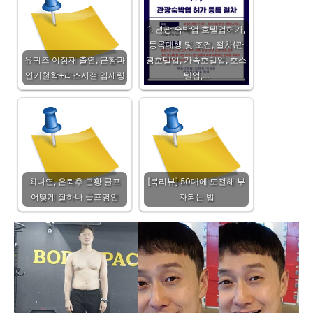
1. 관광 숙박업 호텔업허가,
등록대행 및 조건, 절차(관
유퀴즈 이정재 출연, 근황과
광호텔업, 가족호텔업, 호스
연기철학+리즈시절 임세령
텔업,…
최나연, 은퇴후 근황 골프
[북리뷰] 50대에 도전해 부
어떻게 잘하나 골프명언
자되는 법