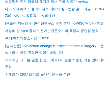
소형믹서 추천 썸블러 휴대용 믹서 돈을 치르다 review
나이키 에어맥스 플라이니트 레이서 엘리멘탈 골드 리뷰 FD2764-
700 (사이즈, 착용감) – 자비내산
[웩슬러 지능검사] 민성원연구소 수지 센터 (K-WISC-V 5판) 리뷰
가성비 갑 apro 플러스 전기순간온수기의 특징과 장단점 분석
40대여성의류쇼핑몰 TOP20
[영자신문] Eye colour change is riskiest cosmetic surgery – 눈
색변화는 가장 위험한 성형수술입니다.
리프트업 테이블(일룸,한샘,리바트) 내 돈을 사용한 거실 인테리어
완성
수페르가 2837 화이트 클래식 운동화 추천