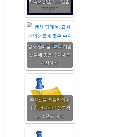
가족호텔업, 호스텔업,
…
행사 답례품, 교회 기념
선물에 좋은 수저세트
제작하기.
추석선물 리클라이너
추천 까사미아 압구정
점 소품도 많다