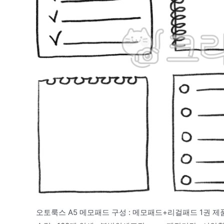
오토룩스 A5 메모패드 구성 : 메모패드+리걸패드 1권 제품규격