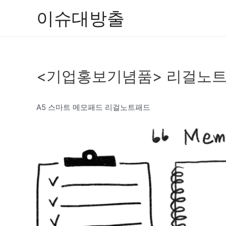
콘
이슈대방출
텐
츠
로
건
<기업홍보기념품> 리걸노트
너
뛰
기
A5 스마트 메모패드 리걸노트패드