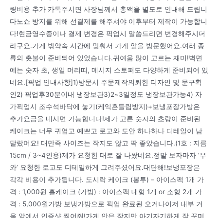
링비용 추가 카톡주시면 사장님께서 총액을 별도로 안내해 드립니
다노쇼 방지를 위해 선결제를 해주셔야 이후부터 제작이 가능합니
다!현금영수증이나 결제 변경은 픽업시 말씀드리면 변경해주시더
라구요.가게 밖약속 시간에 맞춰서 가게 앞을 방문했어요.여러 종
류의 촛불이 준비되어 있었습니다.귀여움 많이 고르는 재미!벽면
에는 숫자 초, 생일 머리띠, 메시지 스토퍼도 다양하게 준비되어 있
네요.[픽업 안내사항]1)방문시 주문제작의뢰한 디자인 및 문구확
인2) 픽업후30분이내 냉장보관3)2~3일정도 냉장보관가능4) 자
가픽업시 조수석바닥에 놓기(케익흔들림방지)+보냉포장가방은
추가요금을 내시면 가능합니다!제가 고른 숫자의 초량이 준비된
케이크는 너무 귀엽고 예쁘고 로고와 도안 하나하나 디테일이 남
달랐어요! 대만족 사이즈는 작지도 않고 딱 좋았습니다.(1호 : 지름
15cm / 3~4인용)제가 요청한 대로 잘 나왔네요.정말 보자마자 ‘우
와’ 요청한 로고도 디테일하게 그려주셨어요.대단해!보냉포장은
각각 비용이 추가됩니다. 도시락 케이크 (봉투) – 아이스팩 1개 가
격 : 1,000원 홀케이크 (가방) : 아이스팩 대형 1개 or 소형 2개 가
격 : 5,000원가방 보냉가방으로 픽업 완료된 오거나이저 내부 거
울 앞에서 인증샷 찍어줘!가게 안은 작지만 아기자기하게 잘 꾸며