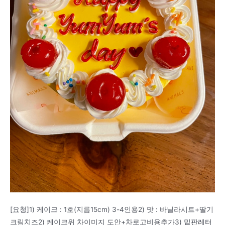
[요청]1) 케이크 : 1호(지름15cm) 3-4인용2) 맛 : 바닐라시트+딸기
크림치즈2) 케이크위 차이미지 도안+차로고비용추가3) 밑판레터