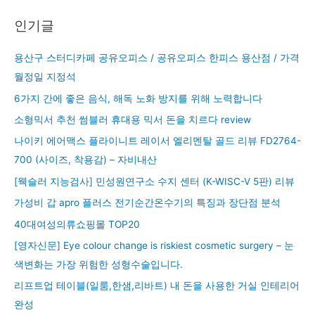
인기글
용산구 스터디카페 공유오피스 / 공유오피스 한피스 용산점 / 가격
월정일 지정석
6가지 간에 좋은 음식, 해독 노화 방지를 위해 노력합니다
소형믹서 추천 썸블러 휴대용 믹서 돈을 치르다 review
나이키 에어맥스 플라이니트 레이서 엘리멘탈 골드 리뷰 FD2764-
700 (사이즈, 착용감) – 자비내산
[웩슬러 지능검사] 민성원연구소 수지 센터 (K-WISC-V 5판) 리뷰
가성비 갑 apro 플러스 전기순간온수기의 특징과 장단점 분석
40대여성의류쇼핑몰 TOP20
[영자신문] Eye colour change is riskiest cosmetic surgery – 눈
색변화는 가장 위험한 성형수술입니다.
리프트업 테이블(일룸,한샘,리바트) 내 돈을 사용한 거실 인테리어
완성