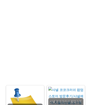
샤넬 코코크러쉬 팝업스토