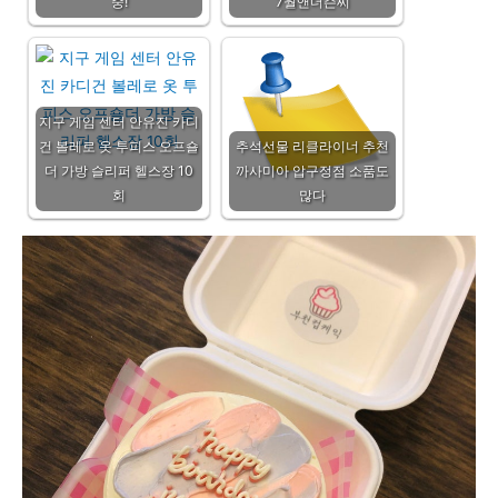
중!
7월앤더슨씨
지구 게임 센터 안유진 카디
건 볼레로 옷 투피스 오프숄
추석선물 리클라이너 추천
더 가방 슬리퍼 헬스장 10
까사미아 압구정점 소품도
회
많다