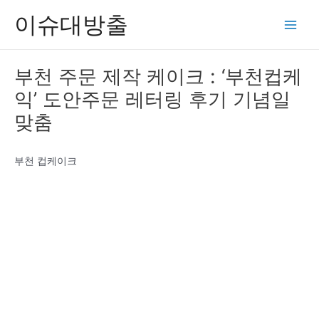
콘
이슈대방출
텐
Main
츠
Men
로
부천 주문 제작 케이크 : ‘부천컵케
건
익’ 도안주문 레터링 후기 기념일
너
뛰
맞춤
기
부천 컵케이크