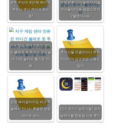
광주 우산수 4단 떡 케이크,
어 방문후기/샤넬예약,자물
부모님 생신 케이크 찾는
쇠선물/성수동 팝업스토어
중!
7월앤더슨씨
지구 게임 센터 안유진 카디
건 볼레로 옷 투피스 오프숄
추석선물 리클라이너 추천
더 가방 슬리퍼 헬스장 10
까사미아 압구정점 소품도
회
많다
양평 패러글라이딩 파크 하
늘에서 만나는 특별한 양평
[안드로이드달력어플] 음력
데이트 코스
달력어플 한음달 사용 후기