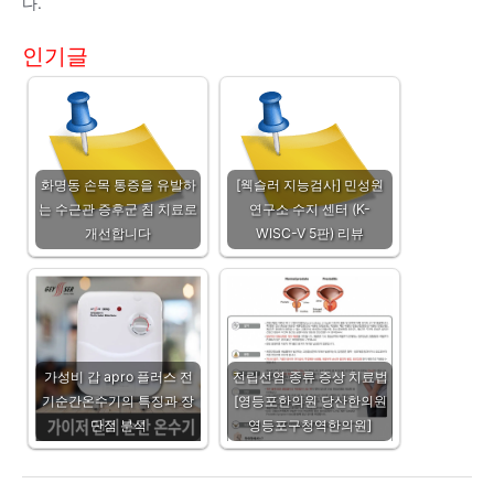
다.
인기글
화명동 손목 통증을 유발하
[웩슬러 지능검사] 민성원
는 수근관 증후군 침 치료로
연구소 수지 센터 (K-
개선합니다
WISC-V 5판) 리뷰
가성비 갑 apro 플러스 전
전립선염 종류 증상 치료법
기순간온수기의 특징과 장
[영등포한의원 당산한의원
단점 분석
영등포구청역한의원]