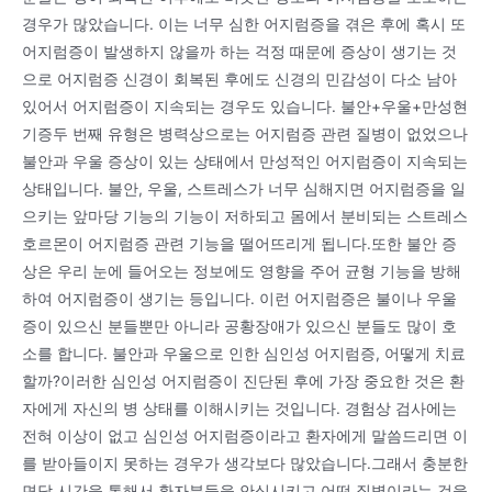
경우가 많았습니다. 이는 너무 심한 어지럼증을 겪은 후에 혹시 또
어지럼증이 발생하지 않을까 하는 걱정 때문에 증상이 생기는 것
으로 어지럼증 신경이 회복된 후에도 신경의 민감성이 다소 남아
있어서 어지럼증이 지속되는 경우도 있습니다. 불안+우울+만성현
기증두 번째 유형은 병력상으로는 어지럼증 관련 질병이 없었으나
불안과 우울 증상이 있는 상태에서 만성적인 어지럼증이 지속되는
상태입니다. 불안, 우울, 스트레스가 너무 심해지면 어지럼증을 일
으키는 앞마당 기능의 기능이 저하되고 몸에서 분비되는 스트레스
호르몬이 어지럼증 관련 기능을 떨어뜨리게 됩니다.또한 불안 증
상은 우리 눈에 들어오는 정보에도 영향을 주어 균형 기능을 방해
하여 어지럼증이 생기는 등입니다. 이런 어지럼증은 불이나 우울
증이 있으신 분들뿐만 아니라 공황장애가 있으신 분들도 많이 호
소를 합니다. 불안과 우울으로 인한 심인성 어지럼증, 어떻게 치료
할까?이러한 심인성 어지럼증이 진단된 후에 가장 중요한 것은 환
자에게 자신의 병 상태를 이해시키는 것입니다. 경험상 검사에는
전혀 이상이 없고 심인성 어지럼증이라고 환자에게 말씀드리면 이
를 받아들이지 못하는 경우가 생각보다 많았습니다.그래서 충분한
면담 시간을 통해서 환자분들을 안심시키고 어떤 질병이라는 것을