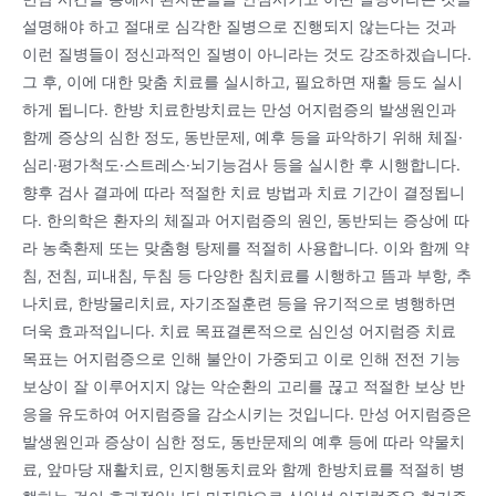
설명해야 하고 절대로 심각한 질병으로 진행되지 않는다는 것과
이런 질병들이 정신과적인 질병이 아니라는 것도 강조하겠습니다.
그 후, 이에 대한 맞춤 치료를 실시하고, 필요하면 재활 등도 실시
하게 됩니다. 한방 치료한방치료는 만성 어지럼증의 발생원인과
함께 증상의 심한 정도, 동반문제, 예후 등을 파악하기 위해 체질·
심리·평가척도·스트레스·뇌기능검사 등을 실시한 후 시행합니다.
향후 검사 결과에 따라 적절한 치료 방법과 치료 기간이 결정됩니
다. 한의학은 환자의 체질과 어지럼증의 원인, 동반되는 증상에 따
라 농축환제 또는 맞춤형 탕제를 적절히 사용합니다. 이와 함께 약
침, 전침, 피내침, 두침 등 다양한 침치료를 시행하고 뜸과 부항, 추
나치료, 한방물리치료, 자기조절훈련 등을 유기적으로 병행하면
더욱 효과적입니다. 치료 목표결론적으로 심인성 어지럼증 치료
목표는 어지럼증으로 인해 불안이 가중되고 이로 인해 전전 기능
보상이 잘 이루어지지 않는 악순환의 고리를 끊고 적절한 보상 반
응을 유도하여 어지럼증을 감소시키는 것입니다. 만성 어지럼증은
발생원인과 증상이 심한 정도, 동반문제의 예후 등에 따라 약물치
료, 앞마당 재활치료, 인지행동치료와 함께 한방치료를 적절히 병