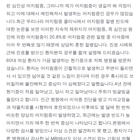
런 심인성 어지럼증, 그러니까 제가 어지럼증이 생길까 봐 걱정이
되고 이에 대해서 예민해져서 발생하는 어지럼증인 경우가 많았습
니다.최근 우리나라 어지럼증 클리닉에서 어지럼증 질병 빈도에
대한 논문을 보면 이러한 지속적 체위지각 어지럼증, 즉 심인성 원
인에 의한 어지럼증이 20.8%로 어지럼증 관련 질병 중 이석증에
이어 두 번째로 많기 때문에 상당히 흔한 질병입니다. 진료 사례최
근에 진료를 받으신 환자분의 경우를 짧게 설명해 드리겠습니다.
60대 여성 환자가 가끔 발생하는 현기증으로 저희 병원을 방문하
셨습니다. 환자는 어지럼증이 간헐적으로 발생하고 주변이 돌리면
서 서 있으면 넘어질 것 같은 느낌이 든다며 이런 경우 혹시라도 쓰
러질까봐 불안해하고 증상이 더 심해졌다고 말했습니다.4년 전에
현기증이 처음 일어났고, 당시 자고 일어났더니 주위가 빙글빙글
돌았다고 합니다. 인근 병원에서 이석증 진단을 받고 이석교정술
과 약물치료를 시행하여 호전되었으나 이후에도 몇 달에 한 번씩
비슷한 양상의 어지럼증이 발생하였고, 최근에는 발생 빈도가 높
아지면서 거의 매주 한 번씩 증상이 나타났다고 합니다.본원에서
다양한 검사를 받았으나 이상 소견은 발견하지 못 했고, 환자가 다
른 병원에서 검사한 뇌 MRI에서도 이상 소견이 없는 기립성 저혈