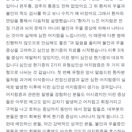
압이나 편두통, 경추의 통증도 전혀 없었어요.그 뒤 환자의 우울과
불안의 척도 검사를 하고 보니 수치가 꽤 비쌌어요.그래서 환자와
면담을 통해서 다음처럼 설명했습니다.”환자가 느낀 어지럼은 전
정 기관과 뇌의 문제가 아니라 불안과 우울 증상에 의해서 나타나
는 것이며 실제에 심한 어지럼을 느낍니다만, 이 때문에 다른 병에
진행하지 않으므로 안심해도 좋은 “과 말씀을 올리며 불안과 우울
증상을 고려하고 심인성 현기증의 치료를 시작했습니다.이후 3개
월 증상이 재발하지 않았지만, 이런 병이 심인성 현기증의 대표적
입니다.심인성 현기증의 2가지 유형심인성 어지럼증은 두 가지 유
형으로 나뉘는 것 같습니다. 첫 번째 유형은 앞서 말씀드린 환자분
들처럼 과거에 이석증이나 전정신경염과 같은 심한 어지럼증이 실
제로 발생한 이후에 이런 심인성 어지럼증이 생기는 경우입니다.
어지럼증과 관련된 질병을 경험하신 분들도 아시겠지만 이런 증상
들은 아무런 예고도 없이 갑자기 발생하고 어지럽고 휘청거리고
구역질 나고 토하는 증상까지 동반이 돼서 정말 힘들죠. 대부분의
분들은 병이 회복된 후에 현기증 증상이 나타나지 않게 됩니다.그
런데 예민하신 분들, 약간 강박적인 성격인 분들, 불안과 우울증인
분들은 병이 회복된 이후에도 비슷한 강도의 어지럼증을 호소하는