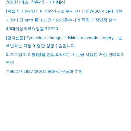
700 (사이즈, 착용감) – 자비내산
[웩슬러 지능검사] 민성원연구소 수지 센터 (K-WISC-V 5판) 리뷰
가성비 갑 apro 플러스 전기순간온수기의 특징과 장단점 분석
40대여성의류쇼핑몰 TOP20
[영자신문] Eye colour change is riskiest cosmetic surgery – 눈
색변화는 가장 위험한 성형수술입니다.
리프트업 테이블(일룸,한샘,리바트) 내 돈을 사용한 거실 인테리어
완성
수페르가 2837 화이트 클래식 운동화 추천