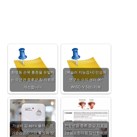
화명동 손목 통증을 유발하
[웩슬러 지능검사] 민성원
는 수근관 증후군 침 치료로
연구소 수지 센터 (K-
개선합니다
WISC-V 5판) 리뷰
가성비 갑 apro 플러스 전
전립선염 종류 증상 치료법
기순간온수기의 특징과 장
[영등포한의원 당산한의원