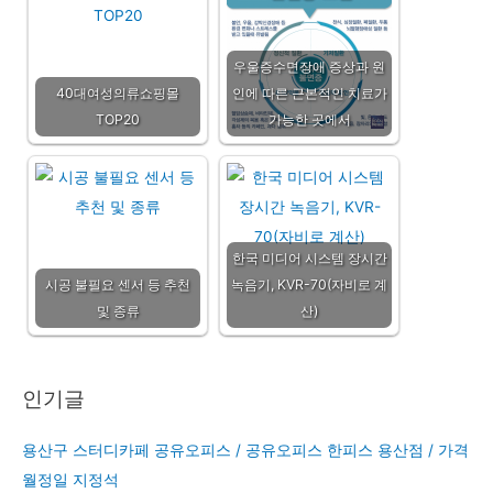
우울증수면장애 증상과 원
40대여성의류쇼핑몰
인에 따른 근본적인 치료가
TOP20
가능한 곳에서
한국 미디어 시스템 장시간
시공 불필요 센서 등 추천
녹음기, KVR-70(자비로 계
및 종류
산)
인기글
용산구 스터디카페 공유오피스 / 공유오피스 한피스 용산점 / 가격
월정일 지정석