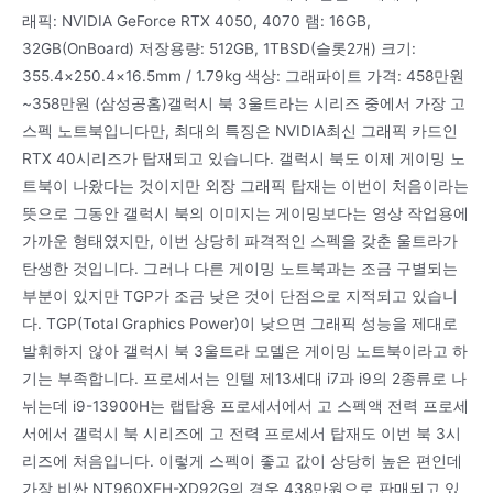
래픽: NVIDIA GeForce RTX 4050, 4070 램: 16GB,
32GB(OnBoard) 저장용량: 512GB, 1TBSD(슬롯2개) 크기:
355.4×250.4×16.5mm / 1.79kg 색상: 그래파이트 가격: 458만원
~358만원 (삼성공홈)갤럭시 북 3울트라는 시리즈 중에서 가장 고
스펙 노트북입니다만, 최대의 특징은 NVIDIA최신 그래픽 카드인
RTX 40시리즈가 탑재되고 있습니다. 갤럭시 북도 이제 게이밍 노
트북이 나왔다는 것이지만 외장 그래픽 탑재는 이번이 처음이라는
뜻으로 그동안 갤럭시 북의 이미지는 게이밍보다는 영상 작업용에
가까운 형태였지만, 이번 상당히 파격적인 스펙을 갖춘 울트라가
탄생한 것입니다. 그러나 다른 게이밍 노트북과는 조금 구별되는
부분이 있지만 TGP가 조금 낮은 것이 단점으로 지적되고 있습니
다. TGP(Total Graphics Power)이 낮으면 그래픽 성능을 제대로
발휘하지 않아 갤럭시 북 3울트라 모델은 게이밍 노트북이라고 하
기는 부족합니다. 프로세서는 인텔 제13세대 i7과 i9의 2종류로 나
뉘는데 i9-13900H는 랩탑용 프로세서에서 고 스펙액 전력 프로세
서에서 갤럭시 북 시리즈에 고 전력 프로세서 탑재도 이번 북 3시
리즈에 처음입니다. 이렇게 스펙이 좋고 값이 상당히 높은 편인데
가장 비싼 NT960XFH-XD92G의 경우 438만원으로 판매되고 있