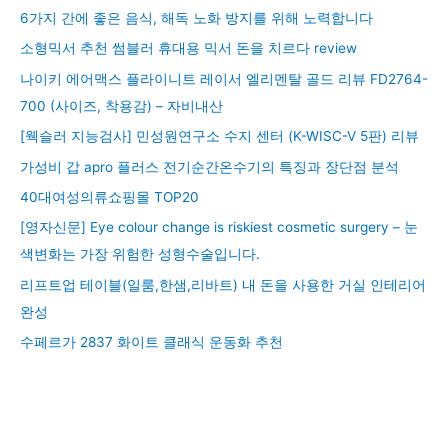
6가지 간에 좋은 음식, 해독 노화 방지를 위해 노력합니다
소형믹서 추천 썸블러 휴대용 믹서 돈을 치르다 review
나이키 에어맥스 플라이니트 레이서 엘리멘탈 골드 리뷰 FD2764-
700 (사이즈, 착용감) – 자비내산
[웩슬러 지능검사] 민성원연구소 수지 센터 (K-WISC-V 5판) 리뷰
가성비 갑 apro 플러스 전기순간온수기의 특징과 장단점 분석
40대여성의류쇼핑몰 TOP20
[영자신문] Eye colour change is riskiest cosmetic surgery – 눈
색변화는 가장 위험한 성형수술입니다.
리프트업 테이블(일룸,한샘,리바트) 내 돈을 사용한 거실 인테리어
완성
수페르가 2837 화이트 클래식 운동화 추천