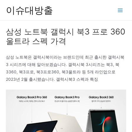
콘
이슈대방출
텐
Main
츠
Men
로
삼성 노트북 갤럭시 북3 프로 360
건
울트라 스펙 가격
너
뛰
기
삼성 노트북은 갤럭시북이라는 브랜드인데 최근 출시한 갤럭시북
3 시리즈에 대해 알아보겠습니다. 갤럭시북 3시리즈는 북3, 북
3360, 북3프로, 북3프로360, 북3울트라 등 5개 라인업으로
2023년 2월 출시됐습니다. 갤럭시북3 스펙과 특징