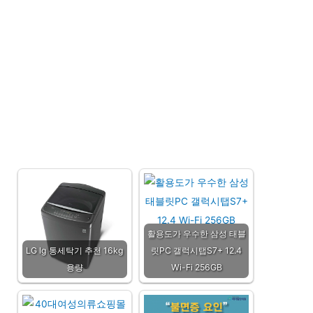
활용도가 우수한 삼성 태블
LG lg 통세탁기 추천 16kg
릿PC 갤럭시탭S7+ 12.4
용량
Wi-Fi 256GB