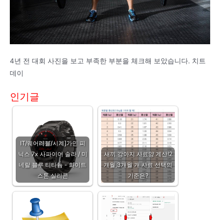
4년 전 대회 사진을 보고 부족한 부분을 체크해 보았습니다. 치트
데이
인기글
IT/웨어러블/시계]가민 피
닉스 7x 사파이어 솔라 / 미
새끼 강아지 사료양 계산!2
네랄 블루 티타늄 - 화이트
개월,3개월 개 사료 선택의
스톤 실리콘
기준은?