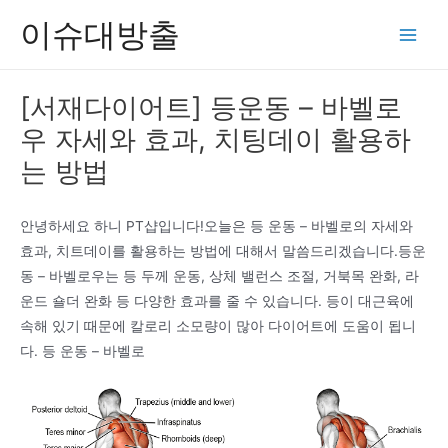
콘
이슈대방출
텐
Main
츠
Men
로
[서재다이어트] 등운동 – 바벨로
건
우 자세와 효과, 치팅데이 활용하
너
뛰
는 방법
기
안녕하세요 하니 PT샵입니다!오늘은 등 운동 – 바벨로의 자세와
효과, 치트데이를 활용하는 방법에 대해서 말씀드리겠습니다.등운
동 – 바벨로우는 등 두께 운동, 상체 밸런스 조절, 거북목 완화, 라
운드 숄더 완화 등 다양한 효과를 줄 수 있습니다. 등이 대근육에
속해 있기 때문에 칼로리 소모량이 많아 다이어트에 도움이 됩니
다. 등 운동 – 바벨로