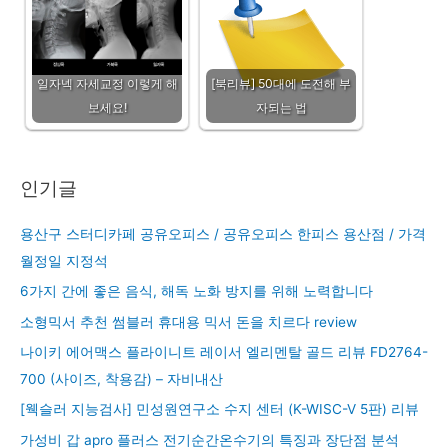
일자넥 자세교정 이렇게 해
[북리뷰] 50대에 도전해 부
보세요!
자되는 법
인기글
용산구 스터디카페 공유오피스 / 공유오피스 한피스 용산점 / 가격
월정일 지정석
6가지 간에 좋은 음식, 해독 노화 방지를 위해 노력합니다
소형믹서 추천 썸블러 휴대용 믹서 돈을 치르다 review
나이키 에어맥스 플라이니트 레이서 엘리멘탈 골드 리뷰 FD2764-
700 (사이즈, 착용감) – 자비내산
[웩슬러 지능검사] 민성원연구소 수지 센터 (K-WISC-V 5판) 리뷰
가성비 갑 apro 플러스 전기순간온수기의 특징과 장단점 분석