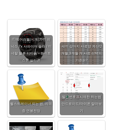
IT/웨어러블/시계]가민 피
닉스 7x 사파이어 솔라 / 미
새끼 강아지 사료양 계산!2
네랄 블루 티타늄 - 화이트
개월,3개월 개 사료 선택의
스톤 실리콘
기준은?
발신번호표시제한 하는법
헬스트레이너 되는 법, 자격
안드로이드/아이폰 알아보
증 연봉전망
기