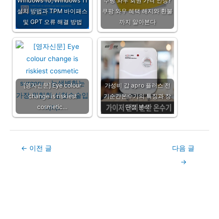
Windows 10, Windows 11
쿠팡 와우 회원 가격 인상?
설치 방법과 TPM 바이패스
쿠팡 와우 혜택 해지와 환불
및 GPT 오류 해결 방법
까지 알아본다
[영자신문] Eye colour
가성비 갑 apro 플러스 전
change is riskiest
기순간온수기의 특징과 장
cosmetic…
단점 분석
Post
←
이전 글
다음 글
navigation
→