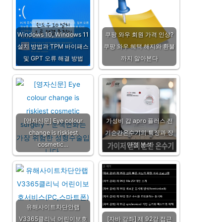
Windows 10, Windows 11
쿠팡 와우 회원 가격 인상?
설치 방법과 TPM 바이패스
쿠팡 와우 혜택 해지와 환불
및 GPT 오류 해결 방법
까지 알아본다
[영자신문] Eye colour
가성비 갑 apro 플러스 전
change is riskiest
기순간온수기의 특징과 장
cosmetic…
단점 분석
유해사이트차단안랩
V3365클리닉 어린이보호
[자바 강좌] 제 92강 접근