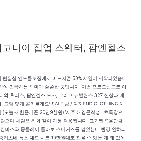
고니아 집업 스웨터, 팜엔젤스
벌 편집샵 엔드클로징에서 미드시즌 50% 세일이 시작되었습니
양하여 견학하는 재미가 쏠쏠한 곳입니다. 이번 프로모션으로 아
와 후리스, 팜엔젤스 모자, 그리고 뉴발란스 327 신상과 메
럼 몇개 골라볼게요! SALE 남 / 여자END CLOTHING 하
 미만 (오늘자 환율기준 20만9천원) V. 주소 영문작성 : 초록창으
 않으며 세일은 위와 같이 자동 적용됩니다. 표기된 %율만큼
 컨버스와 몽클레어 콜라보 스니커즈를 넣었는데 반값 인하되
né 메종키츠네 폭스 헤드 니트 10만원대로 집을 수 있는 게 꽤 있어