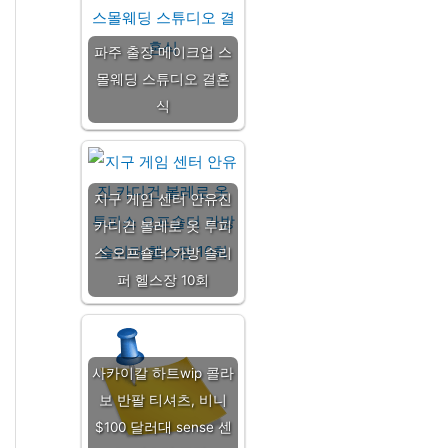
파주 출장 메이크업 스
몰웨딩 스튜디오 결혼
식
지구 게임 센터 안유진
카디건 볼레로 옷 투피
스 오프숄더 가방 슬리
퍼 헬스장 10회
사카이칼 하트wip 콜라
보 반팔 티셔츠, 비니
$100 달러대 sense 센