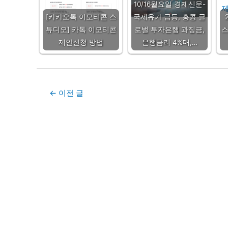
10/16월요일 경제신문-
[카카오톡 이모티콘 스
국제유가 급등, 홍콩 글
튜디오] 카톡 이모티콘
로벌 투자은행 과징금,
제안신청 방법
은행금리 4%대,…
Post
←
이전 글
navigation