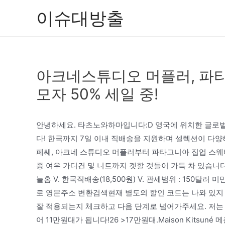
콘
이슈대방출
텐
츠
로
건
아크네스튜디오 머플러, 파타
너
뛰
모자 50% 세일 중!
기
안녕하세요. 타츠노와하마입니다:D 영국에 위치한 글로
다! 한국까지 7일 이내 직배송을 지원하며 셀렉션이 다
페쎄, 아크네 스튜디오 머플러부터 파타고니아 집업 스웨터
종 여우 가디건 및 니트까지 겟할 것들이 가득 차 있습니다. 그
늘홈 V. 한국직배송(18,500원) V. 관세범위 : 150달러
로 영문주소 변환검색현재 별도의 할인 코드는 나와 있지
잘 적용되는지 체크하고 다음 단계로 넘어가주세요. 저는
어 11만원대가 됩니다!26 >17만원대.Maison Kitsu