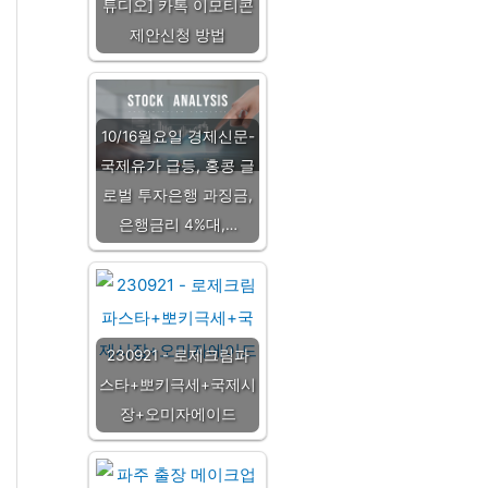
튜디오] 카톡 이모티콘
제안신청 방법
10/16월요일 경제신문-
국제유가 급등, 홍콩 글
로벌 투자은행 과징금,
은행금리 4%대,…
230921 - 로제크림파
스타+뽀키극세+국제시
장+오미자에이드