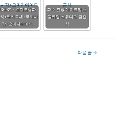
230921 - 로제크림파
파주 출장 메이크업 스
스타+뽀키극세+국제시
몰웨딩 스튜디오 결혼
장+오미자에이드
식
다음 글
→