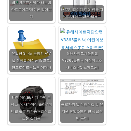
발신번호표시제한 하는법
안드로이드/아이폰 알아보
뻐꾸기 정수기 렌탈 현금 지
기
원 제대로 받은 리뷰
유일한 3나노 공정의 A17
유해사이트차단안랩
을 장착할 아이폰15 프로,
V3365클리닉 어린이보호
안드로이드폰들은 어쩌나
서비스(PC,스마트폰)
IT/웨어러블/시계]가민 피
닉스 7x 사파이어 솔라 / 미
근로자의 날 어린이집 및 유
네랄 블루 티타늄 - 화이트
치원 휴업(5인 미만 유급수
스톤 실리콘
당 문제)