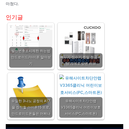
마쳤다.
인기글
발신번호표시제한 하는법
안드로이드/아이폰 알아보
뻐꾸기 정수기 렌탈 현금 지
기
원 제대로 받은 리뷰
유일한 3나노 공정의 A17
유해사이트차단안랩
을 장착할 아이폰15 프로,
V3365클리닉 어린이보호
안드로이드폰들은 어쩌나
서비스(PC,스마트폰)