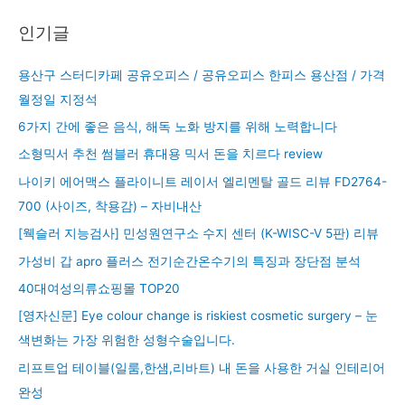
인기글
용산구 스터디카페 공유오피스 / 공유오피스 한피스 용산점 / 가격
월정일 지정석
6가지 간에 좋은 음식, 해독 노화 방지를 위해 노력합니다
소형믹서 추천 썸블러 휴대용 믹서 돈을 치르다 review
나이키 에어맥스 플라이니트 레이서 엘리멘탈 골드 리뷰 FD2764-
700 (사이즈, 착용감) – 자비내산
[웩슬러 지능검사] 민성원연구소 수지 센터 (K-WISC-V 5판) 리뷰
가성비 갑 apro 플러스 전기순간온수기의 특징과 장단점 분석
40대여성의류쇼핑몰 TOP20
[영자신문] Eye colour change is riskiest cosmetic surgery – 눈
색변화는 가장 위험한 성형수술입니다.
리프트업 테이블(일룸,한샘,리바트) 내 돈을 사용한 거실 인테리어
완성