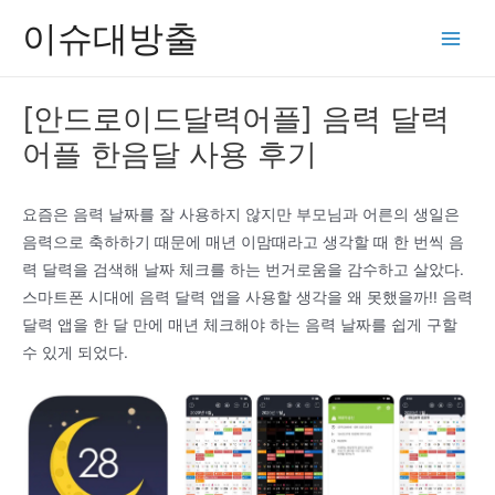
콘
이슈대방출
텐
Main
츠
Men
로
[안드로이드달력어플] 음력 달력
건
어플 한음달 사용 후기
너
뛰
기
요즘은 음력 날짜를 잘 사용하지 않지만 부모님과 어른의 생일은
음력으로 축하하기 때문에 매년 이맘때라고 생각할 때 한 번씩 음
력 달력을 검색해 날짜 체크를 하는 번거로움을 감수하고 살았다.
스마트폰 시대에 음력 달력 앱을 사용할 생각을 왜 못했을까!! 음력
달력 앱을 한 달 만에 매년 체크해야 하는 음력 날짜를 쉽게 구할
수 있게 되었다.