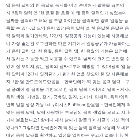
앱 음력 달력의 한 음달로 동지를 미리 준비해서 팥죽을 끓여먹
자!!!음력 달력 앱 ‘한 음월 한 음월’이 왜 음력 달력인가 싶었는데
날짜를 클릭하고 해와 달 모양 아이콘을 클릭하면 양력 일정을 등
록할 수 있다.달 모양 음력 일정!음력 달력 앱 한 음달한 음달은 음
력 달력과 절기만세력, 12간지, 일정공유 기능이 있는데 사용해보
니 가장 좋은건 로그인하면 다른 기기에서 일정공유가 가능하다는
거!음력 달력 앱, 한 음월, 음력 달력 앱, 한 음월의 기능은 설정에
서 원하는 기능만 켜고 사용할 수 있으며 날짜의 크기도 변형할 수
있어 잘 보이지 않는 달력의 날짜로부터 해방할 수 있다!달력 앱 음
력 달력과 12간지 일정관리가 편리한 앱을 찾으면 한 달 사용해보
자~!한 달 안드로이드한음월 – 한국인에게 딱 맞는 음력 달력 – 구
글 플레이 앱 음력을 기반으로 한 음력 달력 다이어리 달력 – 제사,
음력 생일, 기념일, 절기, 공휴일, 일진, 십이지, 만세력, 음력/양력
반복 일정 생성 가능 bit.ly이치츠키 iPhone한음달 – 한국인에게 딱
맞는 음력 달력, 달력 사랑하는 부모님의 음력 생일을 모르고 지나
가서 불효했나요? 할머니 제사 날짜가 잘못되어 시골에 가신 적이
있나요? 그렇다면 한국인에게 딱 맞는 음력 달력을 사용해 보세요.
매년 음력 날짜를 확인하고 일정을 입력하는 수고가 없습니다. 한