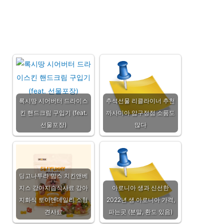
록시땅 시어버터 드라이스
추석선물 리클라이너 추천
킨 핸드크림 구입기 (feat.
까사미아 압구정점 소품도
선물포장)
많다
딩고나투라 밈스 치킨앤베
지스 강아지습식사료 강아
아로니아 생과 신선한
지화식 토이앤데일리 소형
2022년 생 아로니아 가격,
견사료
파는곳 (분말, 환도 있음)