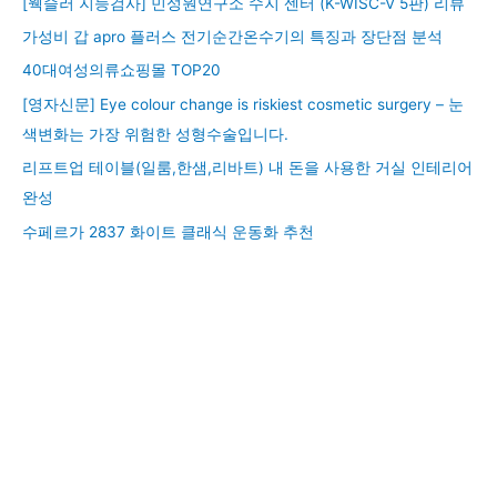
[웩슬러 지능검사] 민성원연구소 수지 센터 (K-WISC-V 5판) 리뷰
가성비 갑 apro 플러스 전기순간온수기의 특징과 장단점 분석
40대여성의류쇼핑몰 TOP20
[영자신문] Eye colour change is riskiest cosmetic surgery – 눈
색변화는 가장 위험한 성형수술입니다.
리프트업 테이블(일룸,한샘,리바트) 내 돈을 사용한 거실 인테리어
완성
수페르가 2837 화이트 클래식 운동화 추천