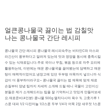
얼큰콩나물국 끓이는 법 감칠맛
나는 콩나물국 간단 레시피
콩나물국 간단 레시피 콩나물국 레시피숙주는 비타민C와 아스파
라긴산이 풍부하다고 알려져 있는데 맛과 영양을 동시에 충족시킬
수 있는 식재료입니다.주로 국이나 무침, 볶음 등으로 자주 요리에
활용하는데, 이번에는 매운 콩나물국을 끓여봤는데 담백하고 매운
탕이 매력적이었어요.냉장고에 있던 두부랑 어묵까지 넣으니까 식
감이 더 풍부하더라구요~ 콩나물국 끓이는 법 제목에 맞게 재료
손질부터 양념 팁까지 자세히 소개해 드릴 테니 국물이 고민이신
분들은 제가 소개해드리는 팁을 잘 기억하시고 맛있게 만들어보세
요.재료준비(4인분) 콩나물 500g 멸치다시마 육수 1L 고춧가루 1
스푼 대파 1/2 다진마늘 1/2스푼 두부 1/4각 어묵 2장 새우젓 1스푼