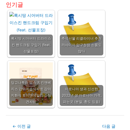
인기글
록시땅 시어버터 드라이스
추석선물 리클라이너 추천
킨 핸드크림 구입기 (feat.
까사미아 압구정점 소품도
선물포장)
많다
딩고나투라 밈스 치킨앤베
지스 강아지습식사료 강아
아로니아 생과 신선한
지화식 토이앤데일리 소형
2022년 생 아로니아 가격,
견사료
파는곳 (분말, 환도 있음)
Post
←
이전 글
다음 글