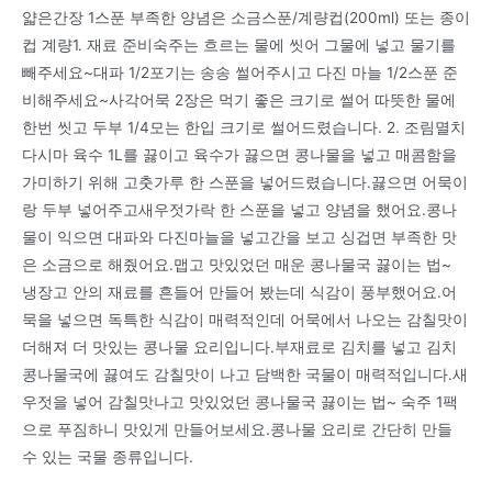
얇은간장 1스푼 부족한 양념은 소금스푼/계량컵(200ml) 또는 종이
컵 계량1. 재료 준비숙주는 흐르는 물에 씻어 그물에 넣고 물기를
빼주세요~대파 1/2포기는 송송 썰어주시고 다진 마늘 1/2스푼 준
비해주세요~사각어묵 2장은 먹기 좋은 크기로 썰어 따뜻한 물에
한번 씻고 두부 1/4모는 한입 크기로 썰어드렸습니다. 2. 조림멸치
다시마 육수 1L를 끓이고 육수가 끓으면 콩나물을 넣고 매콤함을
가미하기 위해 고춧가루 한 스푼을 넣어드렸습니다.끓으면 어묵이
랑 두부 넣어주고새우젓가락 한 스푼을 넣고 양념을 했어요.콩나
물이 익으면 대파와 다진마늘을 넣고간을 보고 싱겁면 부족한 맛
은 소금으로 해줬어요.맵고 맛있었던 매운 콩나물국 끓이는 법~
냉장고 안의 재료를 흔들어 만들어 봤는데 식감이 풍부했어요.어
묵을 넣으면 독특한 식감이 매력적인데 어묵에서 나오는 감칠맛이
더해져 더 맛있는 콩나물 요리입니다.부재료로 김치를 넣고 김치
콩나물국에 끓여도 감칠맛이 나고 담백한 국물이 매력적입니다.새
우젓을 넣어 감칠맛나고 맛있었던 콩나물국 끓이는 법~ 숙주 1팩
으로 푸짐하니 맛있게 만들어보세요.콩나물 요리로 간단히 만들
수 있는 국물 종류입니다.