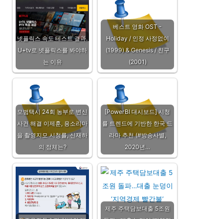
베스트 영화 OST -
넷플릭스 속도 테스트 결과.
Holiday / 인정 사정없이
U+tv로 넷플릭스를 봐야하
(1999) & Genesis / 친구
는 이유
(2001)
모범택시 24회 농부로 변신
[PowerBI 대시보드] 시청
사건 해결 이제훈, 용소리마
률 트렌드에 기반한 한국 드
을 촬영지모 시청률, 신재하
라마 추천 (#방송사별,
의 정체는?
2020년…
제주 주택담보대출 5조원