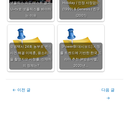
넷플릭스 속도 테스트 결과.
Holiday / 인정 사정없이
U+tv로 넷플릭스를 봐야하
(1999) & Genesis / 친구
는 이유
(2001)
모범택시 24회 농부로 변신
[PowerBI 대시보드] 시청
사건 해결 이제훈, 용소리마
률 트렌드에 기반한 한국 드
을 촬영지모 시청률, 신재하
라마 추천 (#방송사별,
의 정체는?
2020년…
Post
←
이전 글
다음 글
navigation
→