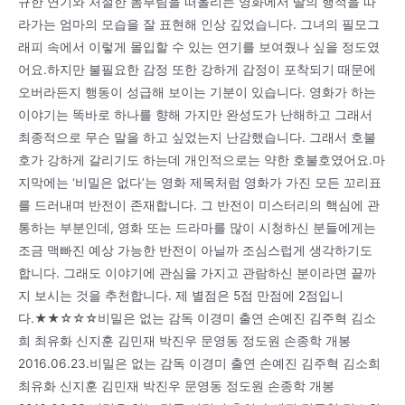
규한 연기와 처절한 몸부림을 떠올리는 영화에서 딸의 행적을 따
라가는 엄마의 모습을 잘 표현해 인상 깊었습니다. 그녀의 필모그
래피 속에서 이렇게 몰입할 수 있는 연기를 보여줬나 싶을 정도였
어요.하지만 불필요한 감정 또한 강하게 감정이 포착되기 때문에
오버라든지 행동이 성급해 보이는 기분이 있습니다. 영화가 하는
이야기는 똑바로 하나를 향해 가지만 완성도가 난해하고 그래서
최종적으로 무슨 말을 하고 싶었는지 난감했습니다. 그래서 호불
호가 강하게 갈리기도 하는데 개인적으로는 약한 호불호였어요.마
지막에는 ‘비밀은 없다’는 영화 제목처럼 영화가 가진 모든 꼬리표
를 드러내며 반전이 존재합니다. 그 반전이 미스터리의 핵심에 관
통하는 부분인데, 영화 또는 드라마를 많이 시청하신 분들에게는
조금 맥빠진 예상 가능한 반전이 아닐까 조심스럽게 생각하기도
합니다. 그래도 이야기에 관심을 가지고 관람하신 분이라면 끝까
지 보시는 것을 추천합니다. 제 별점은 5점 만점에 2점입니
다.★★☆☆☆비밀은 없는 감독 이경미 출연 손예진 김주혁 김소
희 최유화 신지훈 김민재 박진우 문영동 정도원 손종학 개봉
2016.06.23.비밀은 없는 감독 이경미 출연 손예진 김주혁 김소희
최유화 신지훈 김민재 박진우 문영동 정도원 손종학 개봉