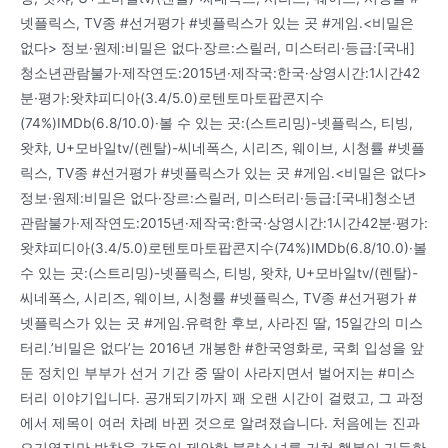
넷플릭스, TV종 #선거평가 #넷플릭스가 있는 곳 #게임.<비밀은
없다> 정보·원제:비밀은 없다·장르:스릴러, 미스터리·등급:[국내]
청소년관람불가·제작연도:2015년·제작국:한국·상영시간:1시간42
분·평가:왓챠피디아(3.4/5.0)로텐토마토팝콘지수
(74%)IMDb(6.8/10.0)·볼 수 있는 곳:(스트리밍)-넷플릭스, 티빙,
왓챠, U+모바일tv/(렌탈)-씨네폭스, 시리즈, 웨이브, 시청률 #넷플
릭스, TV종 #선거평가 #넷플릭스가 있는 곳 #게임.<비밀은 없다>
정보·원제:비밀은 없다·장르:스릴러, 미스터리·등급:[국내]청소년
관람불가·제작연도:2015년·제작국:한국·상영시간:1시간42분·평가:
왓챠피디아(3.4/5.0)로텐토마토팝콘지수(74%)IMDb(6.8/10.0)·볼
수 있는 곳:(스트리밍)-넷플릭스, 티빙, 왓챠, U+모바일tv/(렌탈)-
씨네폭스, 시리즈, 웨이브, 시청률 #넷플릭스, TV종 #선거평가 #
넷플릭스가 있는 곳 #게임.유력한 후보, 사라진 딸, 15일간의 미스
터리.’비밀은 없다’는 2016년 개봉한 #한국영화로, 국회 입성을 앞
둔 정치인 부부가 선거 기간 중 딸이 사라지면서 벌어지는 #미스
터리 이야기입니다. 공개되기까지 꽤 오랜 시간이 걸렸고, 그 과정
에서 제목이 여러 차례 바뀐 것으로 알려졌습니다. 처음에는 진과
오기였지만 박찬욱 감독이 제안한 불량소녀를 거쳐 행복이 가득한