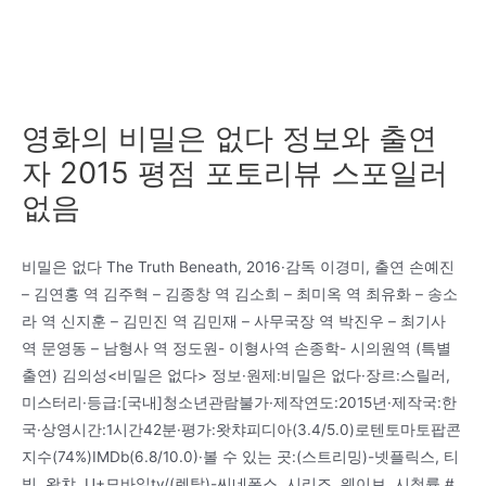
영화의 비밀은 없다 정보와 출연
자 2015 평점 포토리뷰 스포일러
없음
비밀은 없다 The Truth Beneath, 2016·감독 이경미, 출연 손예진
– 김연홍 역 김주혁 – 김종창 역 김소희 – 최미옥 역 최유화 – 송소
라 역 신지훈 – 김민진 역 김민재 – 사무국장 역 박진우 – 최기사
역 문영동 – 남형사 역 정도원- 이형사역 손종학- 시의원역 (특별
출연) 김의성<비밀은 없다> 정보·원제:비밀은 없다·장르:스릴러,
미스터리·등급:[국내]청소년관람불가·제작연도:2015년·제작국:한
국·상영시간:1시간42분·평가:왓챠피디아(3.4/5.0)로텐토마토팝콘
지수(74%)IMDb(6.8/10.0)·볼 수 있는 곳:(스트리밍)-넷플릭스, 티
빙, 왓챠, U+모바일tv/(렌탈)-씨네폭스, 시리즈, 웨이브, 시청률 #