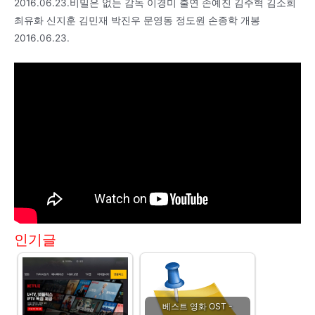
2016.06.23.비밀은 없는 감독 이경미 출연 손예진 김주혁 김소희
최유화 신지훈 김민재 박진우 문영동 정도원 손종학 개봉
2016.06.23.
인기글
베스트 영화 OST -