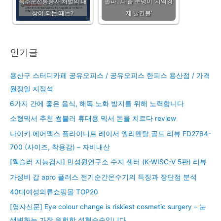
음주운전동승자 처벌의 대
돌파…대출 눈덩이 ‘지역경
상이 되는 때는?
제 빨간불’
인기글
용산구 스터디카페 공유오피스 / 공유오피스 한피스 용산점 / 가격
월정일 지정석
6가지 간에 좋은 음식, 해독 노화 방지를 위해 노력합니다
소형믹서 추천 썸블러 휴대용 믹서 돈을 치르다 review
나이키 에어맥스 플라이니트 레이서 엘리멘탈 골드 리뷰 FD2764-
700 (사이즈, 착용감) – 자비내산
[웩슬러 지능검사] 민성원연구소 수지 센터 (K-WISC-V 5판) 리뷰
가성비 갑 apro 플러스 전기순간온수기의 특징과 장단점 분석
40대여성의류쇼핑몰 TOP20
[영자신문] Eye colour change is riskiest cosmetic surgery – 눈
색변화는 가장 위험한 성형수술입니다.