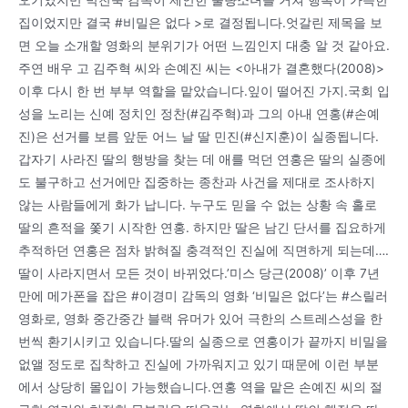
집이었지만 결국 #비밀은 없다 >로 결정됩니다.엇갈린 제목을 보
면 오늘 소개할 영화의 분위기가 어떤 느낌인지 대충 알 것 같아요.
주연 배우 고 김주혁 씨와 손예진 씨는 <아내가 결혼했다(2008)>
이후 다시 한 번 부부 역할을 맡았습니다.잎이 떨어진 가지.국회 입
성을 노리는 신예 정치인 정찬(#김주혁)과 그의 아내 연홍(#손예
진)은 선거를 보름 앞둔 어느 날 딸 민진(#신지훈)이 실종됩니다.
갑자기 사라진 딸의 행방을 찾는 데 애를 먹던 연홍은 딸의 실종에
도 불구하고 선거에만 집중하는 종찬과 사건을 제대로 조사하지
않는 사람들에게 화가 납니다. 누구도 믿을 수 없는 상황 속 홀로
딸의 흔적을 쫓기 시작한 연홍. 하지만 딸은 남긴 단서를 집요하게
추적하던 연홍은 점차 밝혀질 충격적인 진실에 직면하게 되는데….
딸이 사라지면서 모든 것이 바뀌었다.’미스 당근(2008)’ 이후 7년
만에 메가폰을 잡은 #이경미 감독의 영화 ‘비밀은 없다’는 #스릴러
영화로, 영화 중간중간 블랙 유머가 있어 극한의 스트레스성을 한
번씩 환기시키고 있습니다.딸의 실종으로 연홍이가 끝까지 비밀을
없앨 정도로 집착하고 진실에 가까워지고 있기 때문에 이런 부분
에서 상당히 몰입이 가능했습니다.연홍 역을 맡은 손예진 씨의 절