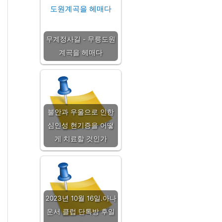
무계정사길 - 무릉도원
계곡을 헤매다
불안과 우울으로 인한
심인성 현기증을 어떻
게 치료할 것인가
2023년 10월 16일.아나
운서 클럽 단톡방 후일