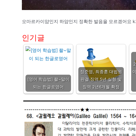
오마르카이얌인지 하얌인지 정확한 발음을 모르겠어요 k
인기글
정준영, 최종훈 대법원
이
[영어 학습법] 좔~말이
판결 징역 5년 실형 및
되는 한글로영어
징역 2년6개월 확정