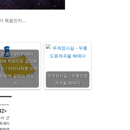
가 묵음인지…
포르쉐 911 카레라
2014 카오디오 업그레
드 / 다이나믹한 드라
이빙에 걸맞는 극강
무계정사길 - 무릉도원
의…
계곡을 헤매다