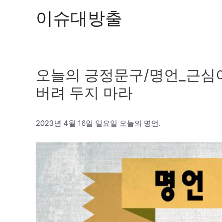
콘
이슈대방출
텐
츠
로
건
오늘의 긍정문구/명언_근심
너
뛰
버려 두지 마라
기
2023년 4월 16일 일요일 오늘의 명언.