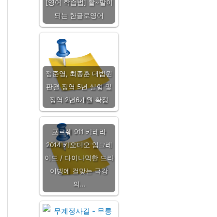
[영어 학습법] 좔~말이
되는 한글로영어
정준영, 최종훈 대법원
판결 징역 5년 실형 및
징역 2년6개월 확정
포르쉐 911 카레라
2014 카오디오 업그레
이드 / 다이나믹한 드라
이빙에 걸맞는 극강
의…