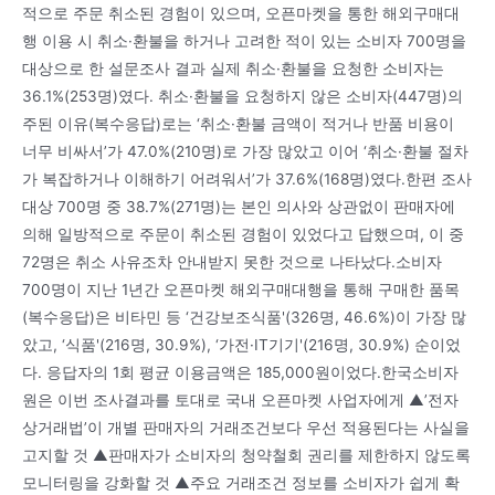
적으로 주문 취소된 경험이 있으며, 오픈마켓을 통한 해외구매대
행 이용 시 취소·환불을 하거나 고려한 적이 있는 소비자 700명을
대상으로 한 설문조사 결과 실제 취소·환불을 요청한 소비자는
36.1%(253명)였다. 취소·환불을 요청하지 않은 소비자(447명)의
주된 이유(복수응답)로는 ‘취소·환불 금액이 적거나 반품 비용이
너무 비싸서’가 47.0%(210명)로 가장 많았고 이어 ‘취소·환불 절차
가 복잡하거나 이해하기 어려워서’가 37.6%(168명)였다.한편 조사
대상 700명 중 38.7%(271명)는 본인 의사와 상관없이 판매자에
의해 일방적으로 주문이 취소된 경험이 있었다고 답했으며, 이 중
72명은 취소 사유조차 안내받지 못한 것으로 나타났다.소비자
700명이 지난 1년간 오픈마켓 해외구매대행을 통해 구매한 품목
(복수응답)은 비타민 등 ‘건강보조식품'(326명, 46.6%)이 가장 많
았고, ‘식품'(216명, 30.9%), ‘가전·IT기기'(216명, 30.9%) 순이었
다. 응답자의 1회 평균 이용금액은 185,000원이었다.한국소비자
원은 이번 조사결과를 토대로 국내 오픈마켓 사업자에게 ▲’전자
상거래법’이 개별 판매자의 거래조건보다 우선 적용된다는 사실을
고지할 것 ▲판매자가 소비자의 청약철회 권리를 제한하지 않도록
모니터링을 강화할 것 ▲주요 거래조건 정보를 소비자가 쉽게 확