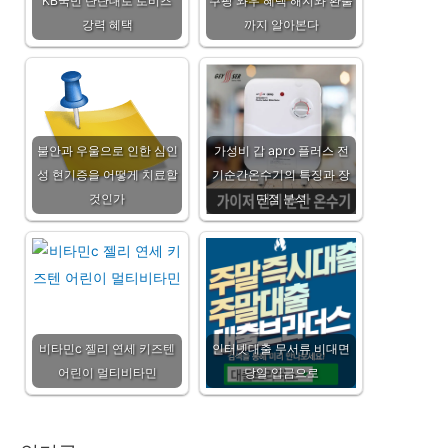
KB국민 탄탄대로 로비즈
쿠팡 와우 혜택 해지와 환불
강력 혜택
까지 알아본다
불안과 우울으로 인한 심인
가성비 갑 apro 플러스 전
성 현기증을 어떻게 치료할
기순간온수기의 특징과 장
것인가
단점 분석
비타민c 젤리 연세 키즈텐
인터넷대출 무서류 비대면
어린이 멀티비타민
당일 입금으로