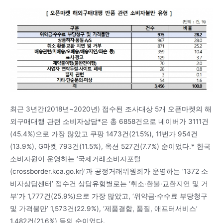
최근 3년간(2018년~2020년) 접수된 조사대상 5개 오픈마켓의 해
외구매대행 관련 소비자상담*은 총 6858건으로 네이버가 3111건
(45.4%)으로 가장 많았고 쿠팡 1473건(21.5%), 11번가 954건
(13.9%), G마켓 793건(11.5%), 옥션 527건(7.7%) 순이었다.* 한국
소비자원이 운영하는 ‘국제거래소비자포털
(crossborder.kca.go.kr)’과 공정거래위원회가 운영하는 ‘1372 소
비자상담센터’ 접수건 상담유형별로는 ‘취소·환불·교환지연 및 거
부’가 1,777건(25.9%)으로 가장 많았고, ‘위약금·수수료 부당청구
및 가격불만’ 1,573건(22.9%), ‘제품결함, 품질, 애프터서비스’
1,482건(21.6%) 등의 순이었다.