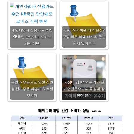
개인사업자 신용카드 추천
쿠팡 와우 회원 가격 인상?
KB국민 탄탄대로 로비즈
쿠팡 와우 혜택 해지와 환불
강력 혜택
까지 알아본다
불안과 우울으로 인한 심인
가성비 갑 apro 플러스 전
성 현기증을 어떻게 치료할
기순간온수기의 특징과 장
것인가
단점 분석