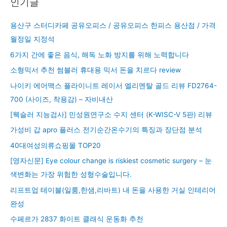
인기글
용산구 스터디카페 공유오피스 / 공유오피스 한피스 용산점 / 가격
월정일 지정석
6가지 간에 좋은 음식, 해독 노화 방지를 위해 노력합니다
소형믹서 추천 썸블러 휴대용 믹서 돈을 치르다 review
나이키 에어맥스 플라이니트 레이서 엘리멘탈 골드 리뷰 FD2764-
700 (사이즈, 착용감) – 자비내산
[웩슬러 지능검사] 민성원연구소 수지 센터 (K-WISC-V 5판) 리뷰
가성비 갑 apro 플러스 전기순간온수기의 특징과 장단점 분석
40대여성의류쇼핑몰 TOP20
[영자신문] Eye colour change is riskiest cosmetic surgery – 눈
색변화는 가장 위험한 성형수술입니다.
리프트업 테이블(일룸,한샘,리바트) 내 돈을 사용한 거실 인테리어
완성
수페르가 2837 화이트 클래식 운동화 추천