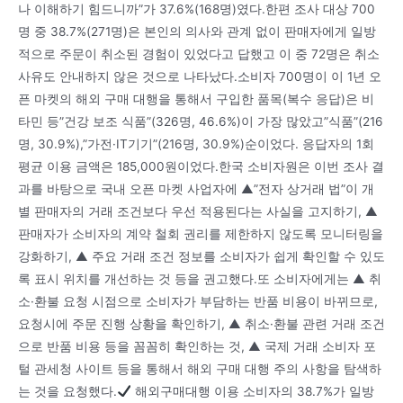
나 이해하기 힘드니까”가 37.6%(168명)였다.한편 조사 대상 700
명 중 38.7%(271명)은 본인의 의사와 관계 없이 판매자에게 일방
적으로 주문이 취소된 경험이 있었다고 답했고 이 중 72명은 취소
사유도 안내하지 않은 것으로 나타났다.소비자 700명이 이 1년 오
픈 마켓의 해외 구매 대행을 통해서 구입한 품목(복수 응답)은 비
타민 등”건강 보조 식품”(326명, 46.6%)이 가장 많았고”식품”(216
명, 30.9%),”가전·IT기기”(216명, 30.9%)순이었다. 응답자의 1회
평균 이용 금액은 185,000원이었다.한국 소비자원은 이번 조사 결
과를 바탕으로 국내 오픈 마켓 사업자에 ▲”전자 상거래 법”이 개
별 판매자의 거래 조건보다 우선 적용된다는 사실을 고지하기, ▲
판매자가 소비자의 계약 철회 권리를 제한하지 않도록 모니터링을
강화하기, ▲ 주요 거래 조건 정보를 소비자가 쉽게 확인할 수 있도
록 표시 위치를 개선하는 것 등을 권고했다.또 소비자에게는 ▲ 취
소·환불 요청 시점으로 소비자가 부담하는 반품 비용이 바뀌므로,
요청시에 주문 진행 상황을 확인하기, ▲ 취소·환불 관련 거래 조건
으로 반품 비용 등을 꼼꼼히 확인하는 것, ▲ 국제 거래 소비자 포
털 관세청 사이트 등을 통해서 해외 구매 대행 주의 사항을 탐색하
는 것을 요청했다.
해외구매대행 이용 소비자의 38.7%가 일방