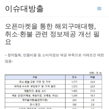
콘
이슈대방출
텐
Main
츠
Men
로
오픈마켓을 통한 해외구매대행,
건
취소‧환불 관련 정보제공 개선 필
너
뛰
요
기
– 청약철회, 반품비용 등 소비자정보 제공 부족으로 거래조건 제한
많음-