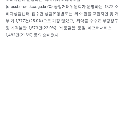
(crossborder.kca.go.kr)’과 공정거래위원회가 운영하는 ‘1372 소
비자상담센터’ 접수건 상담유형별로는 ‘취소·환불·교환지연 및 거
부’가 1,777건(25.9%)으로 가장 많았고, ‘위약금·수수료 부당청구
및 가격불만’ 1,573건(22.9%), ‘제품결함, 품질, 애프터서비스’
1,482건(21.6%) 등의 순이었다.