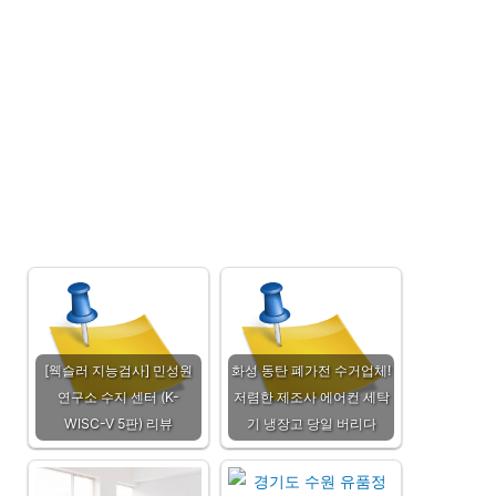
[웩슬러 지능검사] 민성원
화성 동탄 폐가전 수거업체!
연구소 수지 센터 (K-
저렴한 제조사 에어컨 세탁
WISC-V 5판) 리뷰
기 냉장고 당일 버리다