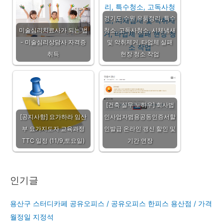
경기도 수원 유품정리, 특수
미술심리치료사가 되는 법
청소, 고독사청소, 시체냄새
- 미술심리상담사 자격증
및 악취제거, 타업체 실패
취득
현장 청소 작업
[건축 실무 노하우] 회사법
[공지사항] 요가하라 임산
인사업자범용공동인증서할
부 요가지도자 교육과정
인발급 온라인 갱신 할인 및
TTC 일정 (11/9,토요일)
기간 연장
인기글
용산구 스터디카페 공유오피스 / 공유오피스 한피스 용산점 / 가격
월정일 지정석