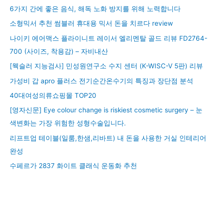
6가지 간에 좋은 음식, 해독 노화 방지를 위해 노력합니다
소형믹서 추천 썸블러 휴대용 믹서 돈을 치르다 review
나이키 에어맥스 플라이니트 레이서 엘리멘탈 골드 리뷰 FD2764-
700 (사이즈, 착용감) – 자비내산
[웩슬러 지능검사] 민성원연구소 수지 센터 (K-WISC-V 5판) 리뷰
가성비 갑 apro 플러스 전기순간온수기의 특징과 장단점 분석
40대여성의류쇼핑몰 TOP20
[영자신문] Eye colour change is riskiest cosmetic surgery – 눈
색변화는 가장 위험한 성형수술입니다.
리프트업 테이블(일룸,한샘,리바트) 내 돈을 사용한 거실 인테리어
완성
수페르가 2837 화이트 클래식 운동화 추천