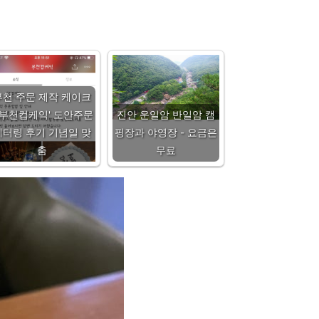
부천 주문 제작 케이크
 '부천컵케익' 도안주문
진안 운일암 반일암 캠
레터링 후기 기념일 맞
핑장과 야영장 - 요금은
춤
무료