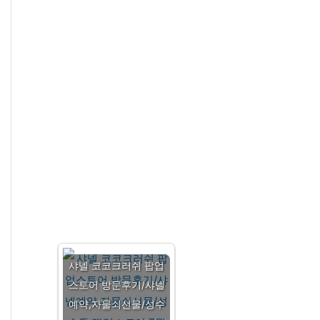
샤넬 코코크러쉬 팝업
스토어 방문후기/샤넬
예약,자물쇠선물/성수