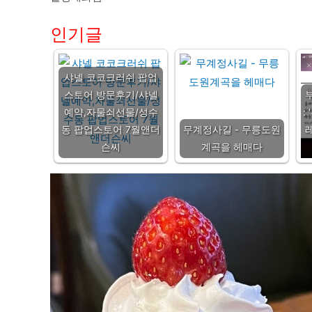
인기글
샤넬 코코크러쉬 팝업
스토어 방문후기/샤넬
예약,자물쇠선물/성수
:
동 팝업스토어 7월앤더
무계정사길 - 무릉도원
슨씨
계곡을 헤매다