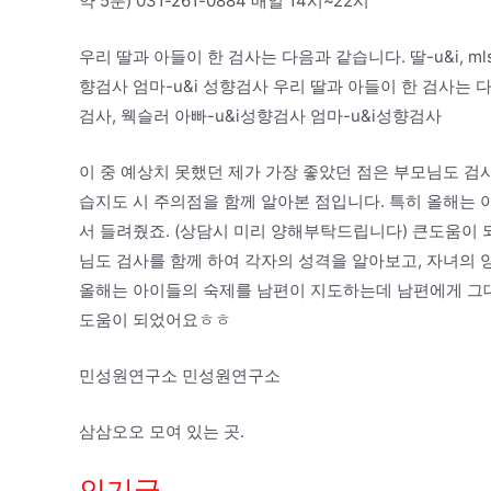
약 5분) 031-261-0884 매일 14시~22시
우리 딸과 아들이 한 검사는 다음과 같습니다. 딸-u&i, mlst
향검사 엄마-u&i 성향검사 우리 딸과 아들이 한 검사는 다음과 같
검사, 웩슬러 아빠-u&i성향검사 엄마-u&i성향검사
이 중 예상치 못했던 제가 가장 좋았던 점은 부모님도 검
습지도 시 주의점을 함께 알아본 점입니다. 특히 올해는
서 들려줬죠. (상담시 미리 양해부탁드립니다) 큰도움이 
님도 검사를 함께 하여 각자의 성격을 알아보고, 자녀의 
올해는 아이들의 숙제를 남편이 지도하는데 남편에게 그대
도움이 되었어요ㅎㅎ
민성원연구소 민성원연구소
삼삼오오 모여 있는 곳.
인기글