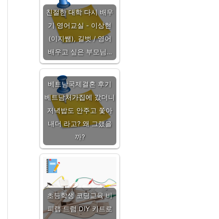
친절한 대학 다시 배우
기 영어교실 - 이상현
(이지쌤), 길벗 / 영어
배우고 싶은 부모님…
베트남국제결혼 후기
베트남처가집에 갔더니
저녁밥도 안주고 쫓아
내더 라고? 왜 그랬을
까?
초등학생 코딩교육 비
피랩 드럼 DIY 키트로