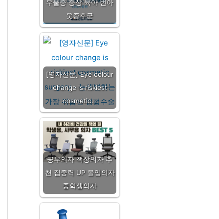
우울증 증상 육아 번아
웃증후군
[영자신문] Eye colour
change is riskiest
cosmetic…
공부의자 책상의자 추
천 집중력 UP 몰입의자
중학생의자