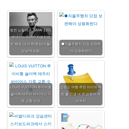
링컨 노틸러스, BMW 320i,
제네시스 GV60 자동차덴
트 복원 (도어콕/분당/서울/
●자율주행차 단점 보완해
강남/역삼동)
야 상용화된다
LOUIS VUITTON 루이비통
강원도 여행 추천 아이와 속
숄더백 테두리 바이어스 가
초 틀 인생 네 컷 도토리 캐
죽 교환 수선
리커처