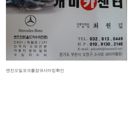
엔진오일코크를잠궈서마킹확인