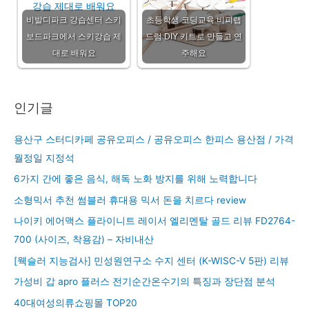
비발디파크 강습센터 스키
초등학생 코딩교육 비피랩
보드파크에서 스키강습 제
드럼 DIY 키트로 만들고 연
대로 배워요
주해요
인기글
용산구 스터디카페 공유오피스 / 공유오피스 한피스 용산점 / 가격
월정일 지정석
6가지 간에 좋은 음식, 해독 노화 방지를 위해 노력합니다
소형믹서 추천 썸블러 휴대용 믹서 돈을 치르다 review
나이키 에어맥스 플라이니트 레이서 엘리멘탈 골드 리뷰 FD2764-
700 (사이즈, 착용감) – 자비내산
[웩슬러 지능검사] 민성원연구소 수지 센터 (K-WISC-V 5판) 리뷰
가성비 갑 apro 플러스 전기순간온수기의 특징과 장단점 분석
40대여성의류쇼핑몰 TOP20