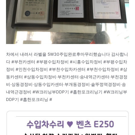
차에서 내려서 라벨을 5W30주입완료후마무리했습니다 감사합니
다 #부천카센터 #부평수입차정비 #시흥수입차정비 #부평수입차
정비 #인천수입차정비 #부천수입차카센터 #부천수입차정비 #상
동카센터 #상동수입차정비·부천카센터·송내역근카센터·부천경정
비·상동경정비·상동수입카센터·부개동경정비·솥뚜껑역경정비·송
내역근경정비 #W크리닝부DDP기 #흡한포크리닝기 #W크리닝부
DDP기 #흡한포크리닝 #