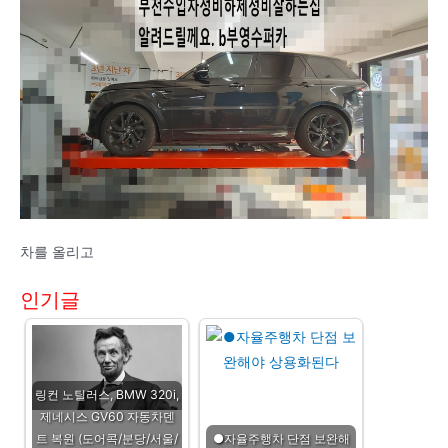
차를 올리고
인기글
링컨 노틸러스, BMW 320i,
제네시스 GV60 자동차덴
트 복원 (도어콕/분당/서울/
●자율주행차 단점 보완해