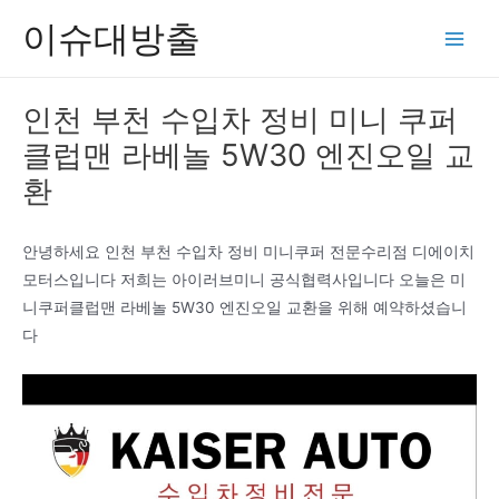
콘
이슈대방출
텐
Main
츠
Men
로
인천 부천 수입차 정비 미니 쿠퍼
건
클럽맨 라베놀 5W30 엔진오일 교
너
뛰
환
기
안녕하세요 인천 부천 수입차 정비 미니쿠퍼 전문수리점 디에이치
모터스입니다 저희는 아이러브미니 공식협력사입니다 오늘은 미
니쿠퍼클럽맨 라베놀 5W30 엔진오일 교환을 위해 예약하셨습니
다