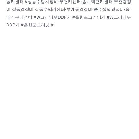
동카센터 #상동수입차정비·부천카센터·송내역근카센터·부천경정
비·상동경정비·상동수입카센터·부개동경정비·솥뚜껑역경정비·송
내역근경정비 #W크리닝부DDP기 #흡한포크리닝기 #W크리닝부
DDP기 #흡한포크리닝 #