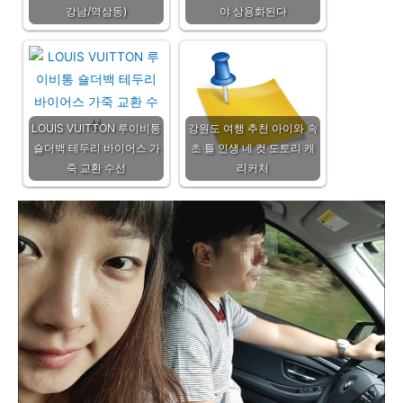
강남/역삼동)
야 상용화된다
LOUIS VUITTON 루이비통
강원도 여행 추천 아이와 속
숄더백 테두리 바이어스 가
초 틀 인생 네 컷 도토리 캐
죽 교환 수선
리커처