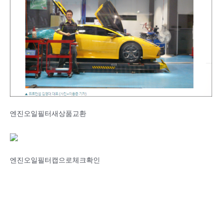
엔진오일필터새상품교환
엔진오일필터캡으로체크확인