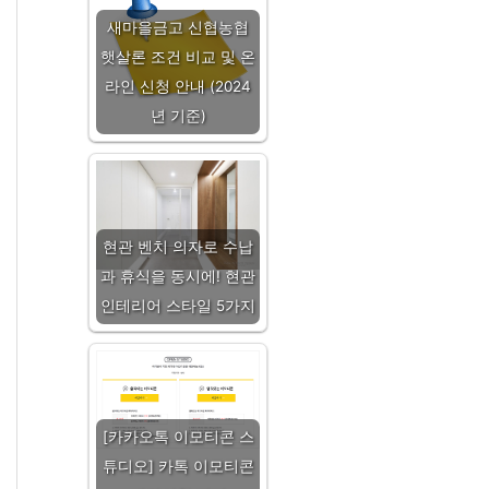
새마을금고 신협농협
햇살론 조건 비교 및 온
라인 신청 안내 (2024
년 기준)
현관 벤치 의자로 수납
과 휴식을 동시에! 현관
인테리어 스타일 5가지
[카카오톡 이모티콘 스
튜디오] 카톡 이모티콘