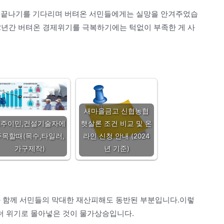
요.끝나기를 기다리며 버텨온 서민들에게는 실망을 안겨주었습
2년간 버텨온 경제위기를 극복하기에는 턱없이 부족한 게 사
새마을금고 신협농협
호주이민,건설기술자에
햇살론 조건 비교 및 온
주목할때(목수,타일러,
라인 신청 안내 (2024
가구제작)
년 기준)
와 함께 서민들의 막대한 재산피해도 동반된 부분입니다.이렇
더 위기로 몰아넣은 것이 물가상승입니다.