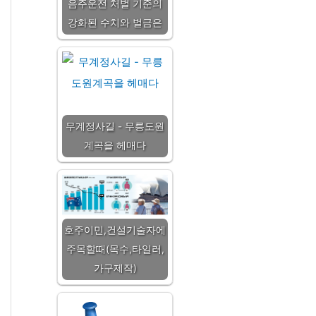
음주운전 처벌 기준의
강화된 수치와 벌금은
무계정사길 - 무릉도원
계곡을 헤매다
호주이민,건설기술자에
주목할때(목수,타일러,
가구제작)