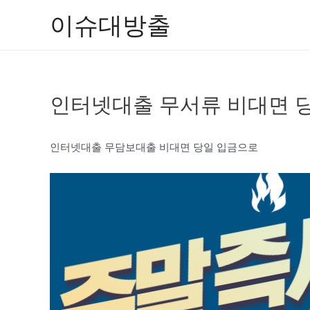
콘
이슈대방출
텐
츠
로
건
인터넷대출 무서류 비대면 
너
뛰
기
인터넷대출 무담보대출 비대면 당일 입금으로