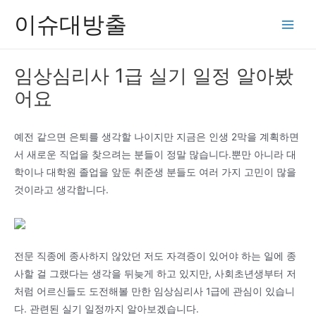
콘
이슈대방출
텐
Main
츠
Men
로
임상심리사 1급 실기 일정 알아봤
건
어요
너
뛰
기
예전 같으면 은퇴를 생각할 나이지만 지금은 인생 2막을 계획하면
서 새로운 직업을 찾으려는 분들이 정말 많습니다.뿐만 아니라 대
학이나 대학원 졸업을 앞둔 취준생 분들도 여러 가지 고민이 많을
것이라고 생각합니다.
전문 직종에 종사하지 않았던 저도 자격증이 있어야 하는 일에 종
사할 걸 그랬다는 생각을 뒤늦게 하고 있지만, 사회초년생부터 저
처럼 어르신들도 도전해볼 만한 임상심리사 1급에 관심이 있습니
다. 관련된 실기 일정까지 알아보겠습니다.