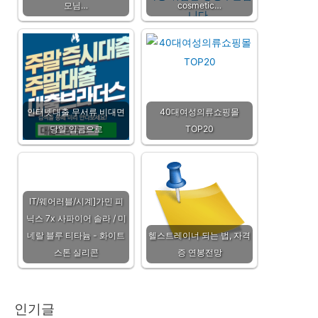
모님…
cosmetic…
인터넷대출 무서류 비대면
40대여성의류쇼핑몰
당일 입금으로
TOP20
IT/웨어러블/시계]가민 피
닉스 7x 사파이어 솔라 / 미
네랄 블루 티타늄 - 화이트
헬스트레이너 되는 법, 자격
스톤 실리콘
증 연봉전망
인기글