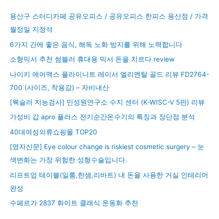
용산구 스터디카페 공유오피스 / 공유오피스 한피스 용산점 / 가격
월정일 지정석
6가지 간에 좋은 음식, 해독 노화 방지를 위해 노력합니다
소형믹서 추천 썸블러 휴대용 믹서 돈을 치르다 review
나이키 에어맥스 플라이니트 레이서 엘리멘탈 골드 리뷰 FD2764-
700 (사이즈, 착용감) – 자비내산
[웩슬러 지능검사] 민성원연구소 수지 센터 (K-WISC-V 5판) 리뷰
가성비 갑 apro 플러스 전기순간온수기의 특징과 장단점 분석
40대여성의류쇼핑몰 TOP20
[영자신문] Eye colour change is riskiest cosmetic surgery – 눈
색변화는 가장 위험한 성형수술입니다.
리프트업 테이블(일룸,한샘,리바트) 내 돈을 사용한 거실 인테리어
완성
수페르가 2837 화이트 클래식 운동화 추천