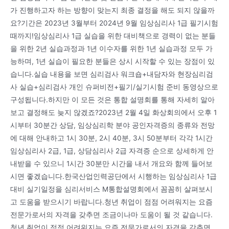
가 진행하고자 하는 방향이 맞는지 최종 결정을 해도 되지 않을까
요?기간은 2023년 3월부터 2024년 9월 임상심리사 1급 필기시험
때까지!임상심리사 1급 실습을 위한 대비책으로 경력이 없는 분들
을 위한 2년 실습과정과 1년 이수자를 위한 1년 실습과정 모두 가
능하며, 1년 실습이 필요한 분들은 상시 시작할 수 있는 장점이 있
습니다.실습 내용을 보면 심리검사 워크숍+내담자와 현장심리검
사 실습+심리검사 개인 슈퍼비전+필기/실기시험 준비 동영상으로
구성됩니다.하지만 이 모든 것은 통합 설명회를 통해 자세히 알아
보고 결정해도 늦지 않겠죠?2023년 2월 4일 화상회의에서 오후 1
시부터 30분간 상담, 임상심리학 분야 공인자격증의 종류와 전망
에 대해 안내하고 1시 30분, 2시 40분, 3시 50분부터 각각 1시간
임상심리사 2급, 1급, 상담심리사 2급 자격증 순으로 상세하게 안
내받을 수 있으니 1시간 30분만 시간을 내서 개요와 함께 들어보
시면 좋겠습니다.한국산업인력공단에서 시행하는 임상심리사 1급
대비 실기일정을 심리서비스 M통합설명회에서 꼼꼼히 살펴보시
고 도움을 받으시기 바랍니다.청년 취업이 점점 어려워지는 요즘
전문가로서의 자격을 갖추면 조금이나마 도움이 될 것 같습니다.
청년 취업이 점점 어려워지는 요즘 전문가로서의 자격을 갖추면