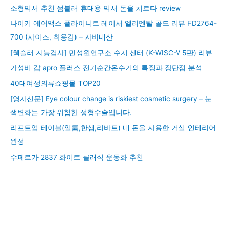
소형믹서 추천 썸블러 휴대용 믹서 돈을 치르다 review
나이키 에어맥스 플라이니트 레이서 엘리멘탈 골드 리뷰 FD2764-
700 (사이즈, 착용감) – 자비내산
[웩슬러 지능검사] 민성원연구소 수지 센터 (K-WISC-V 5판) 리뷰
가성비 갑 apro 플러스 전기순간온수기의 특징과 장단점 분석
40대여성의류쇼핑몰 TOP20
[영자신문] Eye colour change is riskiest cosmetic surgery – 눈
색변화는 가장 위험한 성형수술입니다.
리프트업 테이블(일룸,한샘,리바트) 내 돈을 사용한 거실 인테리어
완성
수페르가 2837 화이트 클래식 운동화 추천