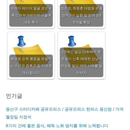
포텐자 레이저 얼굴 코모공
정준영, 최종훈 대법원 판결
축소 피부과레이저 시술 #
징역 5년 실형 및 징역 2년
내돈 후기
6개월 확정
[연예인 빌딩]영화배우 류
화명동 손목 통증을 유발하
준열이 신축 매매한 강남구
는 수근관 증후군 침 치료로
역삼동 빌딩 매매 사례를 알
개선합니다
아보자
인기글
용산구 스터디카페 공유오피스 / 공유오피스 한피스 용산점 / 가격
월정일 지정석
6가지 간에 좋은 음식, 해독 노화 방지를 위해 노력합니다