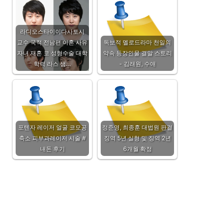
라디오스타이이다사토시
교수 국적 전남편 이혼 사유
독보적 멜로드라마 천일의
자녀 재혼 코 성형수술 대학
약속 등장인물 결말 스토리
학력 라스 샘…
- 김래원, 수애
포텐자 레이저 얼굴 코모공
정준영, 최종훈 대법원 판결
축소 피부과레이저 시술 #
징역 5년 실형 및 징역 2년
내돈 후기
6개월 확정