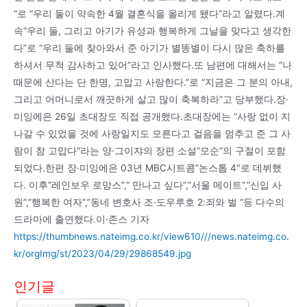
“로 “우리 둘이 약속한 4월 결혼식을 올리게 됐다”라고 알렸다.계
속”우리 둘, 그리고 아기가 유성과 행복하게 그날을 맞다고 생각한
다”로 “우리 둘에 찾아와서 준 아기가 별똥별이 다시 많은 축하를
하셔서 무척 감사하고 있어”라고 인사했다.또 남편에 대해서는 “나
때문에 산다는 단 한명, 고맙고 사랑한다.”로 “지금은 그 분의 아내,
그리고 어머니로서 깨끗하게 살고 많이 축복하라”고 당부했다.장·
미잉에은 26일 초대장도 직접 공개했다.초대장에는 “사랑 없이 지
나갈 수 있었을 것에 사랑일지도 모른다고 걸음을 멈추고 준 그 사
람이 참 고맙다”라는 양·그이쟈의 장편 소설”모순”의 구절이 포함
되었다.한편 장·미잉에은 03년 MBC시트콤”논스톱 4″로 데뷔했
다. 이후”레인보우 로망스”,” 만나고 싶다”,”서울 메이트”,”신입 사
원”,”행복한 여자”,”동네 변호사 조·도우루호 2:죄와 벌 “등 다수의
드라마에 출연했다.이·존스 기자
https://thumbnews.nateimg.co.kr/view610///news.nateimg.co.
kr/orgImg/st/2023/04/29/29868549.jpg
인기글