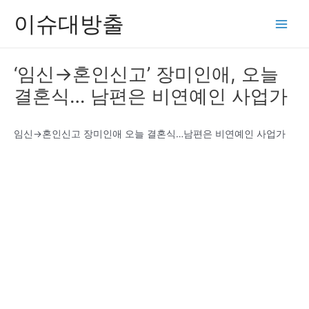
콘
이슈대방출
텐
Main
츠
Men
로
‘임신→혼인신고’ 장미인애, 오늘
건
결혼식… 남편은 비연예인 사업가
너
뛰
기
임신→혼인신고 장미인애 오늘 결혼식…남편은 비연예인 사업가