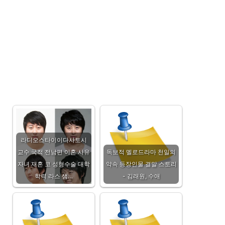
라디오스타이이다사토시
교수 국적 전남편 이혼 사유
독보적 멜로드라마 천일의
자녀 재혼 코 성형수술 대학
약속 등장인물 결말 스토리
학력 라스 샘…
- 김래원, 수애