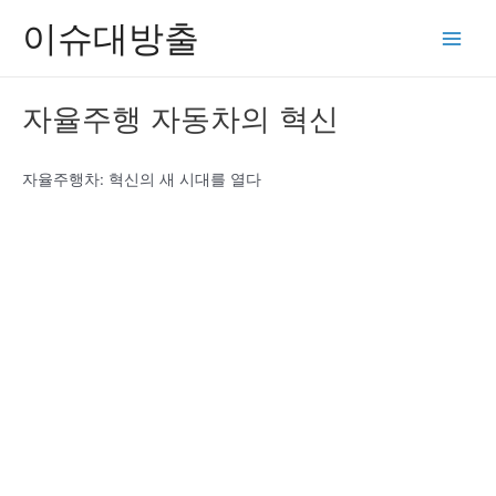
콘
이슈대방출
텐
Main
츠
Men
로
자율주행 자동차의 혁신
건
너
뛰
자율주행차: 혁신의 새 시대를 열다
기