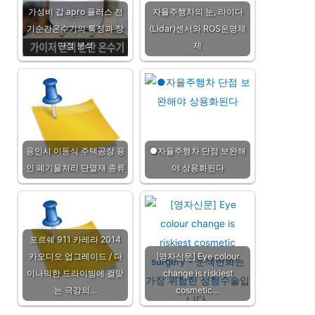
가성비 갑 apro 플러스 전
자율주행차의 눈, 라이다
기순간온수기의 특징과 장
(Lidar)센서와 ROS운영체
단점 분석
제
용인시 이동식 주택공장 용
●자율주행차 단점 보완해
인 폐기물처리 단열재 종류
야 상용화된다
포르쉐 911 카레라 2014
카오디오 업그레이드 / 다
[영자신문] Eye colour
이나믹한 드라이빙에 걸맞
change is riskiest
는 극강의…
cosmetic…