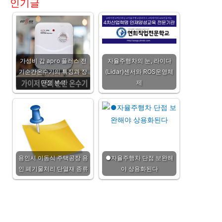
인기글
가성비 갑 apro 플러스 전
자율주행차의 눈, 라이다
기순간온수기의 특징과 장
(Lidar)센서와 ROS운영체
단점 분석
제
용인시 이동식 주택공장 용
●자율주행차 단점 보완해
인 폐기물처리 단열재 종류
야 상용화된다