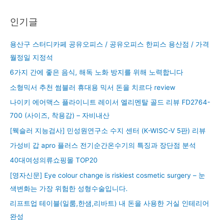
인기글
용산구 스터디카페 공유오피스 / 공유오피스 한피스 용산점 / 가격
월정일 지정석
6가지 간에 좋은 음식, 해독 노화 방지를 위해 노력합니다
소형믹서 추천 썸블러 휴대용 믹서 돈을 치르다 review
나이키 에어맥스 플라이니트 레이서 엘리멘탈 골드 리뷰 FD2764-
700 (사이즈, 착용감) – 자비내산
[웩슬러 지능검사] 민성원연구소 수지 센터 (K-WISC-V 5판) 리뷰
가성비 갑 apro 플러스 전기순간온수기의 특징과 장단점 분석
40대여성의류쇼핑몰 TOP20
[영자신문] Eye colour change is riskiest cosmetic surgery – 눈
색변화는 가장 위험한 성형수술입니다.
리프트업 테이블(일룸,한샘,리바트) 내 돈을 사용한 거실 인테리어
완성