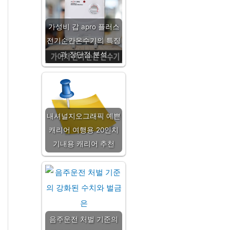
가성비 갑 apro 플러스
전기순간온수기의 특징
과 장단점 분석
내셔널지오그래픽 예쁜
캐리어 여행용 20인치
기내용 캐리어 추천
음주운전 처벌 기준의