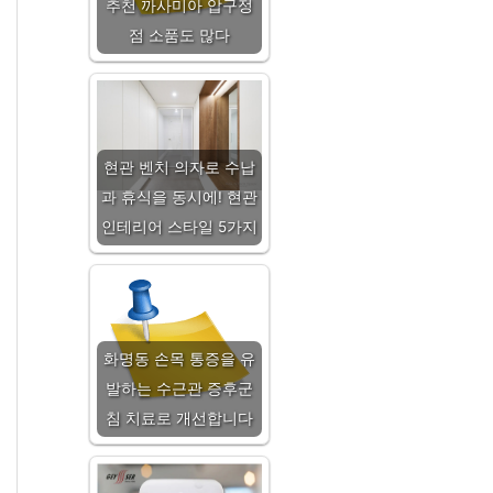
추천 까사미아 압구정
점 소품도 많다
현관 벤치 의자로 수납
과 휴식을 동시에! 현관
인테리어 스타일 5가지
화명동 손목 통증을 유
발하는 수근관 증후군
침 치료로 개선합니다