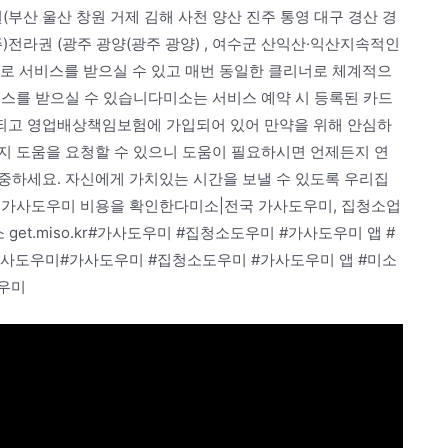
부산 울산 창원 거제 김해 사천 양산 진주 통영 대구 경산 경
충주)전라권 (광주 광양(광주 광양) , 여수군 산익산·익산지속적인
로 서비스를 받으실 수 있고 매번 동일한 클리너로 체계적으
비스를 받으실 수 있습니다미소는 서비스 예약 시 등록된 카드
되고 영업배상책임보험에 가입되어 있어 만약을 위해 안심하
지 도움을 요청할 수 있으니 도움이 필요하시면 언제든지 연
중하세요. 자신에게 가치있는 시간을 보낼 수 있도록 우리집
 가사도우미 비용을 확인한다미소|전국 가사도우미, 집청소업
get.miso.kr#가사도우미 #집청소도우미 #가사도우미 앱 #
가사도우미#가사도우미 #집청소도우미 #가사도우미 앱 #미소
도우미