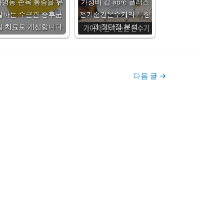
화명동 손목 통증을 유
가성비 갑 apro 플러스
발하는 수근관 증후군
전기순간온수기의 특징
침 치료로 개선합니다
과 장단점 분석
다음 글
→