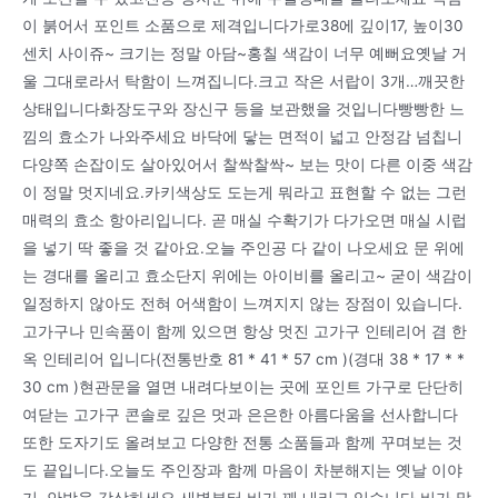
이 붉어서 포인트 소품으로 제격입니다가로38에 깊이17, 높이30
센치 사이쥬~ 크기는 정말 아담~홍칠 색감이 너무 예뻐요옛날 거
울 그대로라서 탁함이 느껴집니다.크고 작은 서랍이 3개…깨끗한
상태입니다화장도구와 장신구 등을 보관했을 것입니다빵빵한 느
낌의 효소가 나와주세요 바닥에 닿는 면적이 넓고 안정감 넘칩니
다양쪽 손잡이도 살아있어서 찰싹찰싹~ 보는 맛이 다른 이중 색감
이 정말 멋지네요.카키색상도 도는게 뭐라고 표현할 수 없는 그런
매력의 효소 항아리입니다. 곧 매실 수확기가 다가오면 매실 시럽
을 넣기 딱 좋을 것 같아요.오늘 주인공 다 같이 나오세요 문 위에
는 경대를 올리고 효소단지 위에는 아이비를 올리고~ 굳이 색감이
일정하지 않아도 전혀 어색함이 느껴지지 않는 장점이 있습니다.
고가구나 민속품이 함께 있으면 항상 멋진 고가구 인테리어 겸 한
옥 인테리어 입니다(전통반호 81 * 41 * 57 cm )(경대 38 * 17 * *
30 cm )현관문을 열면 내려다보이는 곳에 포인트 가구로 단단히
여닫는 고가구 콘솔로 깊은 멋과 은은한 아름다움을 선사합니다
또한 도자기도 올려보고 다양한 전통 소품들과 함께 꾸며보는 것
도 끝입니다.오늘도 주인장과 함께 마음이 차분해지는 옛날 이야
기, 안방을 감상하세요 새벽부터 비가 꽤 내리고 있습니다.비가 많