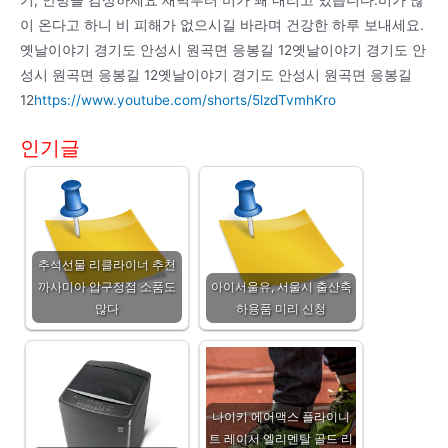
이 온다고 하니 비 피해가 없으시길 바라며 건강한 하루 보내세요.
옛날이야기 경기도 안성시 원곡면 응봉길 12옛날이야기 경기도 안
성시 원곡면 응봉길 12옛날이야기 경기도 안성시 원곡면 응봉길
12
https://www.youtube.com/shorts/5lzdTvmhKro
인기글
추석선물 리클라이너 추천
까사미아 압구정점 소품도
아이서울유, 서울시 출산축
많다
하용품 미리 신청
나이키 에어맥스 플라이니
트 레이서 엘리멘탈 골드 리