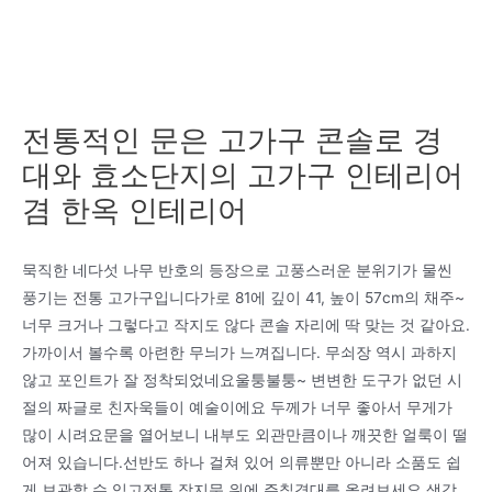
전통적인 문은 고가구 콘솔로 경
대와 효소단지의 고가구 인테리어
겸 한옥 인테리어
묵직한 네다섯 나무 반호의 등장으로 고풍스러운 분위기가 물씬
풍기는 전통 고가구입니다가로 81에 깊이 41, 높이 57cm의 채주~
너무 크거나 그렇다고 작지도 않다 콘솔 자리에 딱 맞는 것 같아요.
가까이서 볼수록 아련한 무늬가 느껴집니다. 무쇠장 역시 과하지
않고 포인트가 잘 정착되었네요울퉁불퉁~ 변변한 도구가 없던 시
절의 짜글로 친자욱들이 예술이에요 두께가 너무 좋아서 무게가
많이 시려요문을 열어보니 내부도 외관만큼이나 깨끗한 얼룩이 떨
어져 있습니다.선반도 하나 걸쳐 있어 의류뿐만 아니라 소품도 쉽
게 보관할 수 있고전통 장지문 위에 주칠경대를 올려보세요 색감