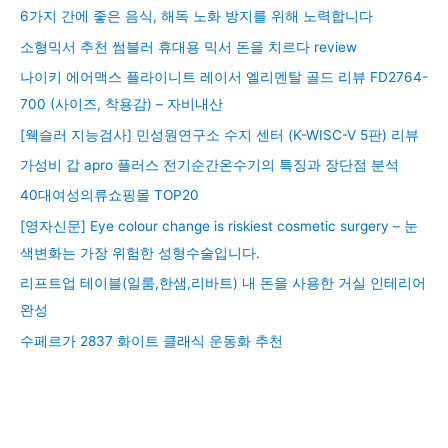
6가지 간에 좋은 음식, 해독 노화 방지를 위해 노력합니다
소형믹서 추천 썸블러 휴대용 믹서 돈을 치르다 review
나이키 에어맥스 플라이니트 레이서 엘리멘탈 골드 리뷰 FD2764-
700 (사이즈, 착용감) – 자비내산
[웩슬러 지능검사] 민성원연구소 수지 센터 (K-WISC-V 5판) 리뷰
가성비 갑 apro 플러스 전기순간온수기의 특징과 장단점 분석
40대여성의류쇼핑몰 TOP20
[영자신문] Eye colour change is riskiest cosmetic surgery – 눈
색변화는 가장 위험한 성형수술입니다.
리프트업 테이블(일룸,한샘,리바트) 내 돈을 사용한 거실 인테리어
완성
수페르가 2837 화이트 클래식 운동화 추천