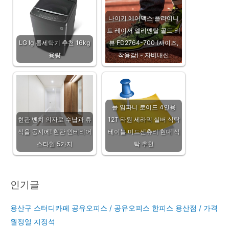
나이키 에어맥스 플라이니
트 레이서 엘리멘탈 골드 리
LG lg 통세탁기 추천 16kg
뷰 FD2764-700 (사이즈,
용량
착용감) - 자비내산
폴 임파니 로이드 4인용
현관 벤치 의자로 수납과 휴
12T 타원 세라믹 실버 식탁
식을 동시에! 현관 인테리어
테이블 미드센츄리 현대 식
스타일 5가지
탁 추천
인기글
용산구 스터디카페 공유오피스 / 공유오피스 한피스 용산점 / 가격
월정일 지정석