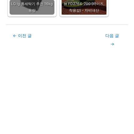
LG lg 통세탁기 추천 16kg
뷰 FD2764-700 (사이즈,
용량
착용감) - 자비내산
Post
←
이전 글
다음 글
navigation
→