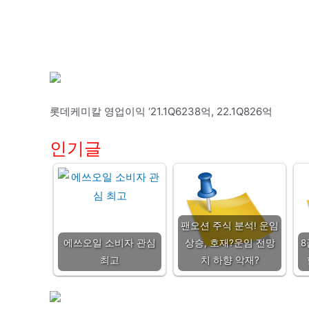
롯데케미칼 영업이익 ‘21.1Q6238억, 22.1Q826억
인기글
팬오션 주식 분석! 운임
에쓰오일 소비자 관심
상승, 호재?운임 전망
8
최고
치 하향 악재?