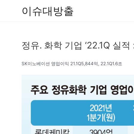
콘
이슈대방출
텐
츠
로
건
정유. 화학 기업 ‘22.1Q 실
너
뛰
기
SK이노베이션 영업이익 21.1Q5,844억, 22.1Q1.6조