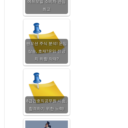
에쓰오일 소비자 관심
최고
팬오션 주식 분석! 운임
상승, 호재?운임 전망
치 하향 악재?
8급간호직공무원 시험,
합격하기 위한 노력!