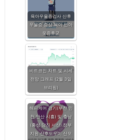
육아우울증검사 산후
우울증 증상 육아 번아
웃증후군
비트코인 차트 및 시세
전망 그래프 (2월 3일
브리핑)
해피케어 경기(부천 인
천 안산 시흥) 및 충남
(홍성 당진 서산) 정부
지원 산후도우미 산모