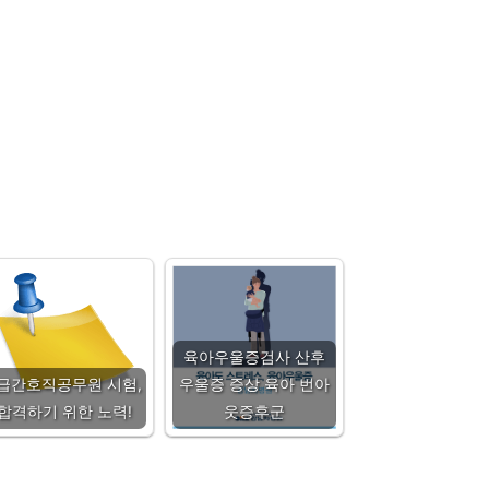
육아우울증검사 산후
급간호직공무원 시험,
우울증 증상 육아 번아
합격하기 위한 노력!
웃증후군