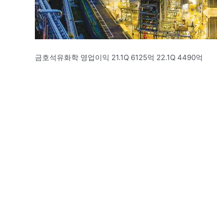
금호석유화학 영업이익 21.1Q 6125억 22.1Q 4490억