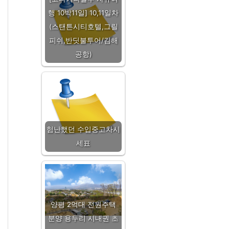
행 10박11일] 10,11일차
(스탠튼시티호텔,그릴
피쉬,반딧불투어/김해
공항)
험난했던 수입중고차시
세표
양평 2억대 전원주택
분양 용두리 시내권 초