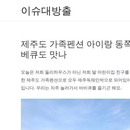
콘
이슈대방출
텐
츠
로
건
제주도 가족펜션 아이랑 동쪽
너
뛰
베큐도 맛나
기
오늘은 저희 둘리하우스가 아닌 저희 딸 어린이집 친구를
한 제주도 가족펜션으로 모두 제주독채민박으로 되어있어 가
입니다. 우리는 자주 놀러가서 바비큐를 즐기곤 해요.