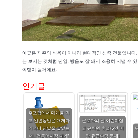
이곳은 제주의 석옥이 아니라 현대적인 신축 건물입니다. 
는 보시는 것처럼 단열, 방음도 잘 돼서 조용히 지낼 수
여행이 될거에요.
인기글
후포항에서 대게를 먹
고 일년동안은 대게가
근로자의 날 어린이집
기억이 안날줄 알았는
및 유치원 휴업(5인 미
데..'전통어시장 대게'
만 유급수당 문제)