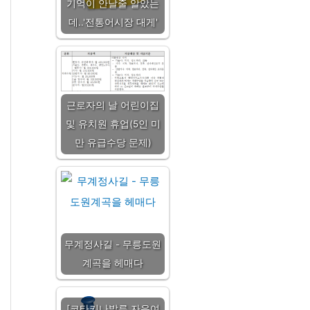
기억이 안날줄 알았는
데..'전통어시장 대게'
근로자의 날 어린이집
및 유치원 휴업(5인 미
만 유급수당 문제)
무계정사길 - 무릉도원
계곡을 헤매다
[코타키나발루 자유여