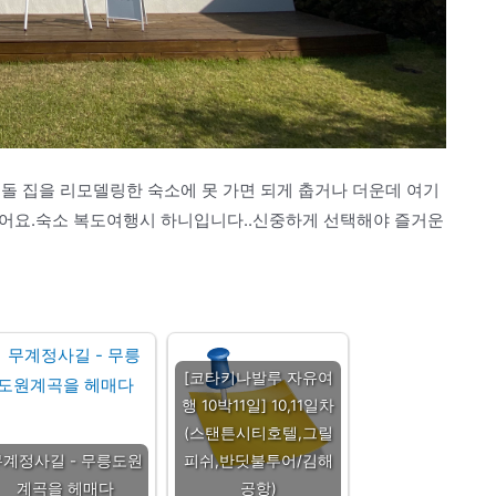
돌 집을 리모델링한 숙소에 못 가면 되게 춥거나 더운데 여기
 있어요.숙소 복도여행시 하니입니다..신중하게 선택해야 즐거운
[코타키나발루 자유여
행 10박11일] 10,11일차
(스탠튼시티호텔,그릴
무계정사길 - 무릉도원
피쉬,반딧불투어/김해
계곡을 헤매다
공항)