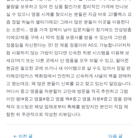
물량을 보유하고 있어 전 상품 할인가로 합리적인 가격에 만나보
실 수 있으니 명품 시계를 찾으시는 분들은 지금 바로 고!롤렉스 요
즘 정말 하늘의 별따기래요! 그래서 많은 분들이 이곳을 이용한다
는 소문이… 명품 가격 장벽이 낮아 입문자들이 찾기에도 안성맞춤
이에요!제품 구매 시 10억 정품 보증서를 받을 수 있는데 그만큼
정품임을 자신한다는 것! 전 제품 정품이라 AS도 가능합니다!저처
럼 사용하지 않는 가방이 있다면 신속한 처분 시스템을 이용해 보
세요!여기 또는 다른 곳에서 산 명품을 모두 되팔 수 있고, 팔아준
현금은 필요한 곳에 쓰거나 새 아이템으로 살 수도 있어서 정말 편
리해요!캉카스 백화점에서 안전하고 신속하게 샤넬의 백을 판매하
고 왔는데요. 왜 많은 분들이 신뢰를 갖고 찾고 있는지 알았습니다.
어디서 중고 명품을 처분할지 고민에 방문을 적극 추천하고 그럼
이만 평!#중고 명품#중고 명품 백#중고 명품 처분#중고 명품 판매
책의 포스팅은 해당 업체로부터 특혜를 받았지만 본인이 직접 체
험한 뒤 주관적으로 작성한 리뷰입니다.
Post
←
이전 글
다음 글