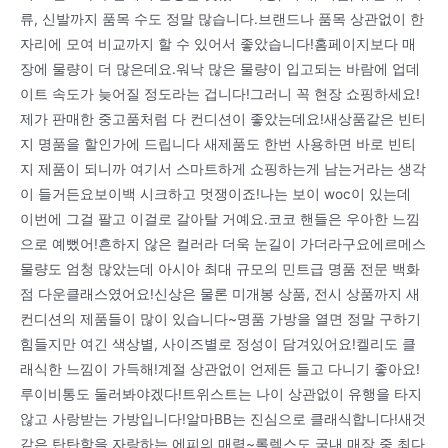
류, 신발까지 품목 수도 정말 많습니다.브랜드나 품목 상관없이 한
자리에 모여 비교까지 할 수 있어서 좋았습니다!홈페이지보다 매
장에 물량이 더 많은데요.워낙 많은 물량이 입고되는 바람에 업데
이트 속도가 늦어질 정도라는 겁니다!그러니 꼭 현장 쇼핑하세요!
제가 판매한 중고품처럼 다 컨디션이 좋았는데요!새상품같은 빈티
지 명품을 할인가에 드립니다 새제품도 한번 사용하면 바로 빈티
지 제품이 되니까 여기서 스마트하게 쇼핑하는게 남는거라는 생각
이 들거든요보이백 시크하고 멋쟁이죠!나는 보이 woc이 있는데
이번에 그걸 팔고 이걸로 갈아탈 거예요.코코 핸들은 우아한 느낌
으로 예뻤어!흔하지 않은 컬러라 더욱 눈길이 가더라구요에르메스
물량도 엄청 많았는데 아시아 최대 규모의 민트급 명품 전문 백화
점 다운클래스였어요!신상은 물론 미개봉 상품, 전시 상품까지 새
컨디션의 제품들이 많이 있습니다~명품 가방을 열면 정말 구하기
힘들지만 여긴 색상별, 사이즈별로 정성이 담겨있어요!켈리도 클
래식한 느낌이 가득해!계절 상관없이 언제든 들고 다니기 좋아요!
루이비통도 둘러봐야겠다!트위스트는 나이 상관없이 유행을 타지
않고 사랑받는 가방입니다!알마BB는 진심으로 클래식합니다!새것
같은 탄탄함을 자랑하는 에피의 매력~롤렉스도 국내 매장 중 최다