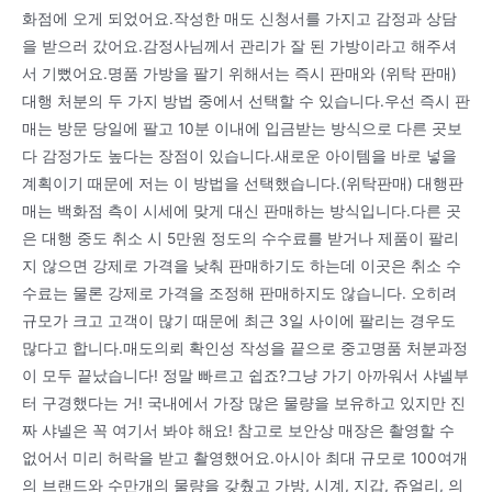
화점에 오게 되었어요.작성한 매도 신청서를 가지고 감정과 상담
을 받으러 갔어요.감정사님께서 관리가 잘 된 가방이라고 해주셔
서 기뻤어요.명품 가방을 팔기 위해서는 즉시 판매와 (위탁 판매)
대행 처분의 두 가지 방법 중에서 선택할 수 있습니다.우선 즉시 판
매는 방문 당일에 팔고 10분 이내에 입금받는 방식으로 다른 곳보
다 감정가도 높다는 장점이 있습니다.새로운 아이템을 바로 넣을
계획이기 때문에 저는 이 방법을 선택했습니다.(위탁판매) 대행판
매는 백화점 측이 시세에 맞게 대신 판매하는 방식입니다.다른 곳
은 대행 중도 취소 시 5만원 정도의 수수료를 받거나 제품이 팔리
지 않으면 강제로 가격을 낮춰 판매하기도 하는데 이곳은 취소 수
수료는 물론 강제로 가격을 조정해 판매하지도 않습니다. 오히려
규모가 크고 고객이 많기 때문에 최근 3일 사이에 팔리는 경우도
많다고 합니다.매도의뢰 확인성 작성을 끝으로 중고명품 처분과정
이 모두 끝났습니다! 정말 빠르고 쉽죠?그냥 가기 아까워서 샤넬부
터 구경했다는 거! 국내에서 가장 많은 물량을 보유하고 있지만 진
짜 샤넬은 꼭 여기서 봐야 해요! 참고로 보안상 매장은 촬영할 수
없어서 미리 허락을 받고 촬영했어요.아시아 최대 규모로 100여개
의 브랜드와 수만개의 물량을 갖췄고 가방, 시계, 지갑, 쥬얼리, 의