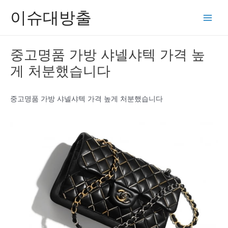
콘
이슈대방출
텐
Main
츠
Men
로
중고명품 가방 샤넬샤텍 가격 높
건
게 처분했습니다
너
뛰
기
중고명품 가방 샤넬샤텍 가격 높게 처분했습니다