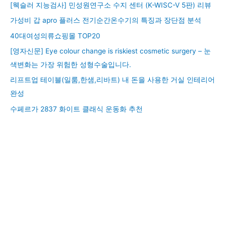
[웩슬러 지능검사] 민성원연구소 수지 센터 (K-WISC-V 5판) 리뷰
가성비 갑 apro 플러스 전기순간온수기의 특징과 장단점 분석
40대여성의류쇼핑몰 TOP20
[영자신문] Eye colour change is riskiest cosmetic surgery – 눈
색변화는 가장 위험한 성형수술입니다.
리프트업 테이블(일룸,한샘,리바트) 내 돈을 사용한 거실 인테리어
완성
수페르가 2837 화이트 클래식 운동화 추천