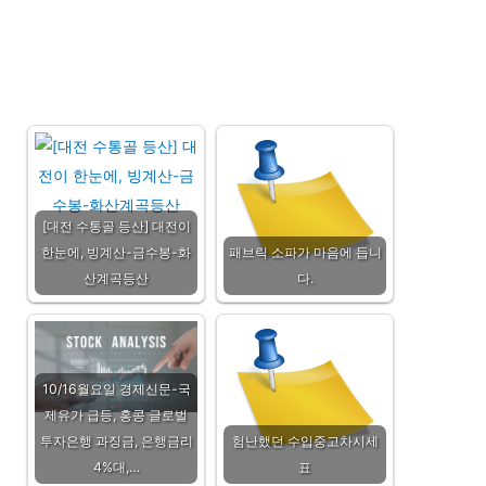
[대전 수통골 등산] 대전이
한눈에, 빙계산-금수봉-화
패브릭 소파가 마음에 듭니
산계곡등산
다.
10/16월요일 경제신문-국
제유가 급등, 홍콩 글로벌
투자은행 과징금, 은행금리
험난했던 수입중고차시세
4%대,…
표