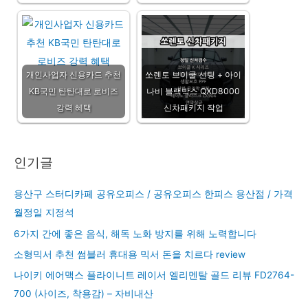
개인사업자 신용카드 추천
쏘렌토 브이쿨 선팅 + 아이
KB국민 탄탄대로 로비즈
나비 블랙박스 QXD8000
강력 혜택
신차패키지 작업
인기글
용산구 스터디카페 공유오피스 / 공유오피스 한피스 용산점 / 가격
월정일 지정석
6가지 간에 좋은 음식, 해독 노화 방지를 위해 노력합니다
소형믹서 추천 썸블러 휴대용 믹서 돈을 치르다 review
나이키 에어맥스 플라이니트 레이서 엘리멘탈 골드 리뷰 FD2764-
700 (사이즈, 착용감) – 자비내산