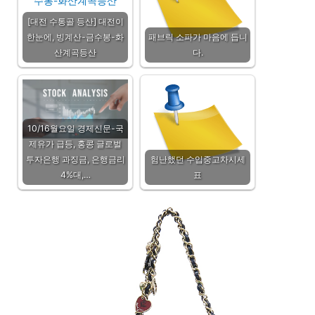
[대전 수통골 등산] 대전이
한눈에, 빙계산-금수봉-화
패브릭 소파가 마음에 듭니
산계곡등산
다.
10/16월요일 경제신문-국
제유가 급등, 홍콩 글로벌
투자은행 과징금, 은행금리
험난했던 수입중고차시세
4%대,…
표