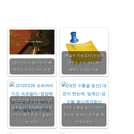
[웩슬러 지능검사] 민성원
[검단신도시 원서영어] 빠
연구소 수지 센터 (K-
져드는 미국드라마 추천
WISC-V 5판) 리뷰
20120326 슈퍼커비 이요
속초발리~정암해변~수원
[대전 수통골 등산] 대전이
안무가 복귀 (f.코너 슬립커
한눈에, 빙계산-금수봉-화
브 사망)
산계곡등산