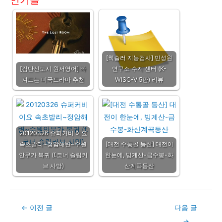
[웩슬러 지능검사] 민성원
[검단신도시 원서영어] 빠
연구소 수지 센터 (K-
져드는 미국드라마 추천
WISC-V 5판) 리뷰
20120326 슈퍼커비 이요
속초발리~정암해변~수원
[대전 수통골 등산] 대전이
안무가 복귀 (f.코너 슬립커
한눈에, 빙계산-금수봉-화
브 사망)
산계곡등산
Post
←
이전 글
다음 글
navigation
→