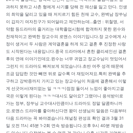
과하지 못하고 사촌 형에게 사기를 당해 전 재산을 잃고 만다. 인생
의 최악을 달리고 있을 때 저지르기 힘든 천재 교수, 완벽남 장쑤닝
이 갑자기 여자친구가 되어달라고 제안하는데…출연 : 위철명, 서
약함 등드라마의 줄거리는 대학졸업시험에 합격하지 못한 윈수와
천재적이고 완벽한 장교수의 로맨스 이야기입니다.장 교수에게 사
정이 생겨서 두 사람은 계약결혼을 하게 되고 결혼 후 진정한 사랑
도 시작된다는 내용입니다.중국 드라마에서 흔한 클리셰인선 결혼
후의 연애 이야기인데요.윈수는 너무 귀엽고 장교수님이 멋있어서
그런지 이 드라마도 빠져보게 되었습니다.초반 여주 성격 때문에
조금 답답한 것만 빼면 뒤로 갈수록 더 재밌어져요.특히 완벽을 추
구하고 강박증까지 가지고 있는 장교수님이 처음에 결혼해서 이렇
게 선긋어서(재미없는 일 ㅋㅋㅋ)점점 둘이서 느낌이 좋아지고결
국은 이렇게 된다는 ㅋㅋㅋ대사도 달아요? 그랬더니 응석받이로
가는 정부, 장쑤닝 교수대사만큼이나 드라마도 정말 달콤하니까
요.로맨스 드라마를 좋아하신다면 왕미 선생님의 말씀은 다음부터
다음 드라마는 꼭 봐야겠습니다.채널칭 편성표 확인 결과 3월 31
일 오전 11시 45분 1-2회 연속 방송됩니다.오후 9시 40분 재방송
도 있습니다.오전에는 볼 수 없을 것 같으니 오후 시간을 기억하시