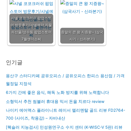
샤넬 코코크러쉬 팝업스토
어 방문후기/샤넬예약,자물
쇠선물/성수동 팝업스토어
증말의 큰 왕 지증왕~ (삼국
7월앤더슨씨
사기 - 신라본기)
인기글
용산구 스터디카페 공유오피스 / 공유오피스 한피스 용산점 / 가격
월정일 지정석
6가지 간에 좋은 음식, 해독 노화 방지를 위해 노력합니다
소형믹서 추천 썸블러 휴대용 믹서 돈을 치르다 review
나이키 에어맥스 플라이니트 레이서 엘리멘탈 골드 리뷰 FD2764-
700 (사이즈, 착용감) – 자비내산
[웩슬러 지능검사] 민성원연구소 수지 센터 (K-WISC-V 5판) 리뷰