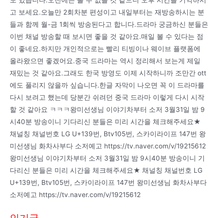
고 보세요.오늘만 2회차분 편성이고 내일부터는 재방송하시는 분
들과 함께 월-금 1회씩 방송된다고 합니다.드라마 궁금하신 분들은
이번 채널 방송할 때 보시면 좋을 것 같아요.매일 볼 수 있다는 점
이 좋네요.하지만 개인적으로는 빨리 티빙이나 웨이브 플랫폼에
올라왔으면 좋겠어요.중국 드라마는 역시 정리해서 보는게 제일
재밌는 것 같아요.그래도 한국 방영도 이제 시작하니까 조만간 ott
에도 풀리지 않을까 싶습니다.한글 자막이 나오면 꼭 이 드라마를
다시 보려고 했는데 당분간 쉬려던 중국 드라마 이렇게 다시 시작
할 것 같아요 ㅋㅋㅋ왕미선생님 이야기차부터 소저 3월31일 밤 9
시40분 방송이니 기다리신 분들은 미리 시간을 체크해주세요★
채널칭 채널번호 LG U+139번, Btv105번, 스카이라이프 147번 왕
미선생님 화차사부다 소저예고 https://tv.naver.com/v/19215612
왕미선생님 이야기차부터 소저 3월31일 밤 9시40분 방송이니 기
다리신 분들은 미리 시간을 체크해주세요★ 채널칭 채널번호 LG
U+139번, Btv105번, 스카이라이프 147번 왕미선생님 화차사부다
소저예고 https://tv.naver.com/v/19215612
인기글