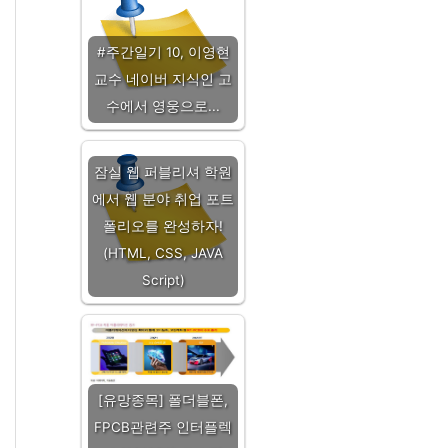
#주간일기 10, 이영현
교수 네이버 지식인 고
수에서 영웅으로...
잠실 웹 퍼블리셔 학원
에서 웹 분야 취업 포트
폴리오를 완성하자!
(HTML, CSS, JAVA
Script)
[유망종목] 폴더블폰,
FPCB관련주 인터플렉