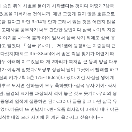
이 숨진 뒤에 시호를 붙이기 시작했다는 것이다.어떻게?삼국
있었음을 기록하는 것이니까, 매년 그렇게 길지 않은 호흡으로
금 길다고 하면 9~14개 안팎 그래서 읽는 것은 어렵지 않을
도 고대사를 공부하기 너무 간단한 방법이다.삼국 사기의 지증
 이야기를 나누어 볼까.이에 앞서서 삼국 사기 외에도 삼국 유
고 말했다.『 삼국 유사기 』 제1권에 등장하는 지증왕의 큰
다섯치(대체로 35~38cm)에서 좋은 짝을 찾기가 어렵기 때
무 아래에 이르렀을 때 개 2마리가 북처럼 큰 똥의 양을 다투
녀가 이렇게 말했다.”모량부 상공의 딸이 그곳에서 빨래를 하고
 키가 7척 5촌 175~180cm)나 됐다.이런 사실을 왕에게
황후로 모시면 신하들이 모두 축하했다.-삼국 유사 기이- 싸서
, 음경의 크기를 과장되서 적어 놓은 것도 웃기다.우리의 왕
증왕의 업적에 집중하면 된다.그러나 글을 읽고 나면 삼국 유
이었다.다음에 또 만납시다.변~요즘 회사일이 바빠서 내내 야근
열심히내일 모래 사이에 한 계단 올라서고 싶습니다~~