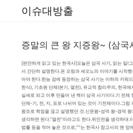
콘
이슈대방출
텐
츠
로
건
증말의 큰 왕 지증왕~ (삼국
너
뛰
기
[편안하게 읽고 있는 한국사]오늘은 삼국 사기, 읽는 일
서 간단히 설명한다.욘 오랑과 세오뇨의 이야기를 시작했을
아야 한다.한능 검에 등장하는 삼국 사기는 이하의 키워드로
한식), 기초원 단체(본기, 열전), 유교적 합리주의, 한
실세로 되고 이후 만들어 낸 책이 삼국 사기이다.기 전체
단체-기, 전, 지, 표로 나뉘어 있는 것이 기전체이다.그럼
왕조로 학점을 끊고 설명했던 것.신문왕-성덕 왕-경덕 왕
생각하면 된다.”열전”이라고도 한다.위인전을 생각하대.이는
법률 등을 적어 놓은 것으로,”‘”는 한국사 참고서의 맨 