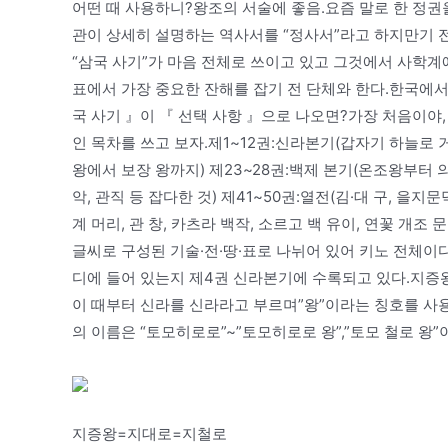
어떤 때 사용하니?왕조의 서술에 좋음.요즘 말로 한 정권
관이 상세히 설명하는 역사서를 “정사서”라고 하지만기 전
“삼국 사기”가 마음 전체로 쓰이고 있고 그것에서 사학계에
표에서 가장 중요한 잔해를 잡기 전 단체와 한다.한국에서
국 사기 』이 『 선택 사항 』으로 나오면?가장 처음이야
인 목차를 쓰고 보자.제1~12권:신라본기(갑자기 하늘로 거
왕에서 보장 왕까지) 제23~28권:백제 본기(온조왕부터 의자
악, 관직 등 잡다한 것) 제41~50권:열전(김·대 구, 을지
계 머리, 관 창, 카츠라 백작, 소르고 백 유이, 연꽃 개조 
글씨로 구성된 기술·전·땅·표로 나뉘어 있어 키노 전체이
디에 들어 있는지 제4권 신라본기에 수록되고 있다.지증
이 때부터 신라를 신라라고 부르며”왕”이라는 칭호를 사
의 이름은 “토모히로로”~”토모히로로 왕”,”토모 철로 왕
지증왕=지대로=지철로