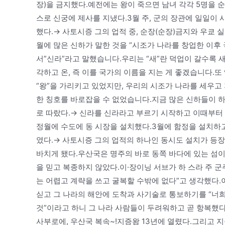
장)을 금지했다.예전에는 왕이 죽으면 남녀 각각 5명을 순
스로 신궁에 제사를 지냈다.3월 주, 군의 장관에 일일이
했다.→ 사토시증 그의 업적 중, 순장(순장)금지와 우쿄 
월에 많은 신하가 말한 것을 “시조가 나라를 창업한 이후 
서”신라”라고 말했습니다.우리는 “새”란 덕업이 갈수록 
각하고 온, 즉 이를 국가의 이름을 지는 게 좋겠습니다.
“왕”을 가리키고 있었지만, 우리의 시조가 나라를 세우고
한 칭호를 바로잡을 수 없었습니다.지금 많은 신하들이 
로 따랐다.→ 신라를 신라라고 부르기 시작하고 이때부터 
정월에 수도에 동 시장을 설치했다.3월에 함정을 설치하고
였다.→ 사토시증 그의 업적의 하나인 동시도 설치가 등장
바치게 됐다.우산국은 명주의 바로 동쪽 바다에 있는 섬이지
을 믿고 복종하지 않았다.이·장이닝 서브가 하 스라 주 
는 어렵고 계략을 쓰고 굴복할 수밖에 없다”고 생각했다.
싣고 그 나라의 해안에 도착과 사기술로 통보하기를 “너
것”이라고 하니 그 나라 사람들이 두려워하고 곧 항복했다
사부로에, 우산국 복속~!지증왕 13년에 열렸다.그리고 