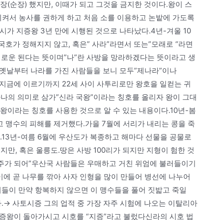
장(순장) 했지만, 이때가 되고 그것을 금지한 것이다.왕이 스
 시켜서 농사를 권하게 하고 처음 소를 이용하고 논밭에 가도록
실시가 지증왕 3년 만에 시행된 것으로 나타났다.4년-겨울 10
국호가 정해지지 않고, 혹은” 사라”라면서 또는”모래로 “라면
새로운 된다는 뜻이며”나”란 사방을 망라하겠다는 뜻이라고 생
또 옛날부터 나라를 가진 사람들을 보니 모두”제나라”이나
 지금에 이르기까지 22세 사이 사투리로만 왕호을 일컫는 귀
하나의 의미로 삼가”신라 국왕”이라는 칭호를 올리자 왕이 그대
왕이라는 칭호를 사용한 것으로 알 수 있는 내용이다.10년-봄
 맹수의 피해를 제거했다.가을 7월에 서리가 내리는 콩을 죽
.13년-여름 6월에 우산도가 복종하고 해마다 선물을 공물로
만, 혹은 울릉도.땅은 사방 100리가 되지만 지형이 험한 것
군주가 되어”우산국 사람들은 우매하고 거친 위엄에 불러들이기
이에 곧 나무를 깎아 사자 인형을 많이 만들어 병선에 나누어
희들이 만약 항복하지 않으면 이 맹수들을 풀어 짓밟고 죽일
.→ 사토시증 그의 업적 중 가장 자주 시험에 나오는 이탈리아
지증왕이 돌아가시고 시호를 “지증”라고 불렀다신라의 시호 법