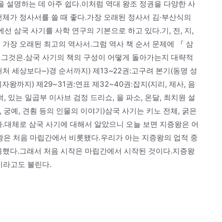
을 설명하는 데 아주 쉽다.이처럼 역대 왕조 정권을 다양한 사
체가 정사서를 쓸 때 좋다.가장 오래된 정사서 김·부산식의
선 삼국 사기를 사학 연구의 기본으로 하고 있다.기, 전, 지,
 가장 오래된 최고의 역사서.그럼 역사 책 순서 문제에 『 삼
, 그것은.삼국 사기의 책의 구성이 어떻게 돌아가는지 대략적
처 세상보다~)경 순서까지) 제13~22권:고구려 본기(동명 성
왕까지) 제29~31권:연표 제32~40권:잡지(지리, 제사, 음
문덕, 있는 일곱부 이사브 검정 드리쇼, 을 파소, 온달, 최치원 설
문, 궁예, 견훤 등의 인물의 이야기)삼국 사기는 키노 전체, 굵은
다.대체로 삼국 사기에 대해서 알았으니 오늘 보면 지증왕은 어
왕은 처음 마립간에서 비롯됐다.우리가 아는 지증왕의 업적 중
용했다.그래서 처음 시작은 마립간에서 시작된 것이다.지증왕
”이라고도 불린다.