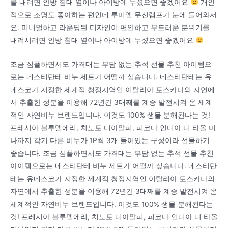
를 내려면 안방 침대 옆이나 아이방에 두셨으면 좋겠어요
개인
적으로 조명도 좋아하는 편인데 루미엘 무선램프가 눈에 들어와서
요. 미니멀하고 라운딩된 디자인이 편안하고 부드러운 분위기를
내려시려면 안방 침대 옆이나 아이방에 두셨으면 좋겠어요
조금 심플하면서도 가격대는 부담 없는 추석 선물 추천 아이템으
로는 네스티단테 비누 세트가 어떨까 싶습니다. 네스티단테는 유
네스코가 지정한 세계적 청정지역인 이탈리아 토스카나의 자연에
서 추출한 성분을 이용해 72년간 3대째를 계승 발전시켜 온 세계
적인 자연비누 브랜드입니다. 이것도 100% 생물 분해된다는 것!
프레시아 블루델에리, 치노토 디아말피, 피코다 인디아 디 타올 미
나까지 각기 다른 비누가 1P씩 3개 들어있는 구성이라 선물하기
좋습니다. 조금 심플하면서도 가격대는 부담 없는 추석 선물 추천
아이템으로는 네스티단테 비누 세트가 어떨까 싶습니다. 네스티단
테는 유네스코가 지정한 세계적 청정지역인 이탈리아 토스카나의
자연에서 추출한 성분을 이용해 72년간 3대째를 계승 발전시켜 온
세계적인 자연비누 브랜드입니다. 이것도 100% 생물 분해된다는
것! 프레시아 블루델에리, 치노토 디아말피, 피코다 인디아 디 타올