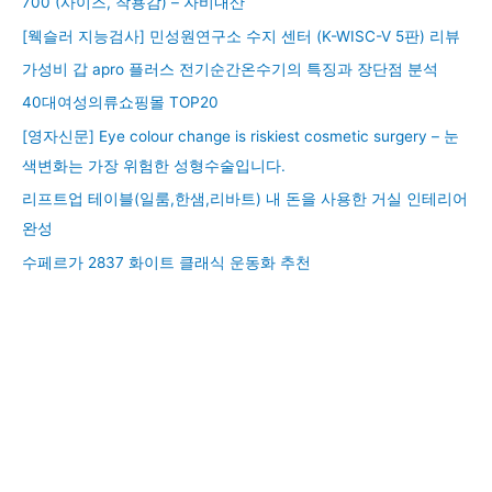
700 (사이즈, 착용감) – 자비내산
[웩슬러 지능검사] 민성원연구소 수지 센터 (K-WISC-V 5판) 리뷰
가성비 갑 apro 플러스 전기순간온수기의 특징과 장단점 분석
40대여성의류쇼핑몰 TOP20
[영자신문] Eye colour change is riskiest cosmetic surgery – 눈
색변화는 가장 위험한 성형수술입니다.
리프트업 테이블(일룸,한샘,리바트) 내 돈을 사용한 거실 인테리어
완성
수페르가 2837 화이트 클래식 운동화 추천