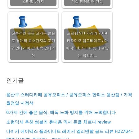
스타일 5가지
거실 인테리어 완성
전통적인 문은 고가구 콘솔
포르쉐 911 카레라 2014
로 경대와 효소단지의 고가
카오디오 업그레이드 / 다
구 인테리어 겸 한옥 인테리
이나믹한 드라이빙에 걸맞
어
는 극강의…
인기글
용산구 스터디카페 공유오피스 / 공유오피스 한피스 용산점 / 가격
월정일 지정석
6가지 간에 좋은 음식, 해독 노화 방지를 위해 노력합니다
소형믹서 추천 썸블러 휴대용 믹서 돈을 치르다 review
나이키 에어맥스 플라이니트 레이서 엘리멘탈 골드 리뷰 FD2764-