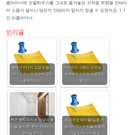
클라이너에 모델하우스를 그대로 옮겨놓은 것처럼 취향별 인테리
어 소품이 얼마나 많은지 인테리어 팁까지 얻을 수 있었어요. 1. 1
인 리클라이너
인기글
평택가구단지 고급 리클라
까사미아 그랜드 오프닝 신
이너 소파시트앤모어 오산
세계백화점본점 프로모션
평택직영점
챙겨요
현관 벤치 의자로 수납과 휴
리프트업 테이블(일룸,한
식을 동시에! 현관 인테리어
샘,리바트) 내 돈을 사용한
스타일 5가지
거실 인테리어 완성