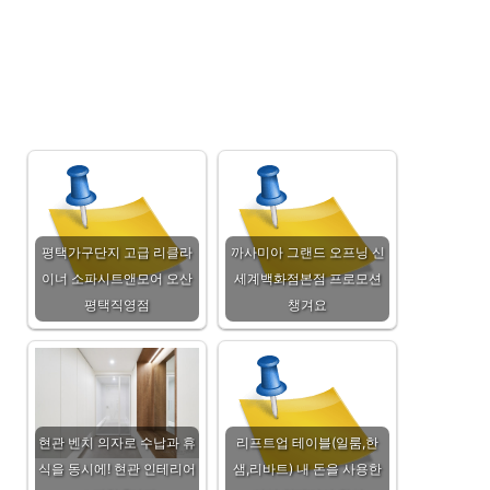
평택가구단지 고급 리클라
까사미아 그랜드 오프닝 신
이너 소파시트앤모어 오산
세계백화점본점 프로모션
평택직영점
챙겨요
현관 벤치 의자로 수납과 휴
리프트업 테이블(일룸,한
식을 동시에! 현관 인테리어
샘,리바트) 내 돈을 사용한