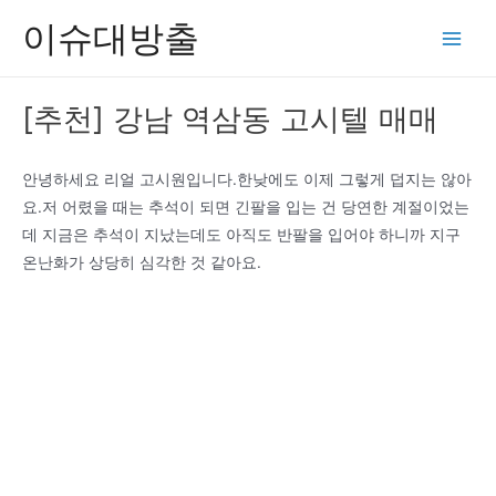
콘
이슈대방출
텐
Main
츠
Men
로
[추천] 강남 역삼동 고시텔 매매
건
너
뛰
안녕하세요 리얼 고시원입니다.한낮에도 이제 그렇게 덥지는 않아
기
요.저 어렸을 때는 추석이 되면 긴팔을 입는 건 당연한 계절이었는
데 지금은 추석이 지났는데도 아직도 반팔을 입어야 하니까 지구
온난화가 상당히 심각한 것 같아요.