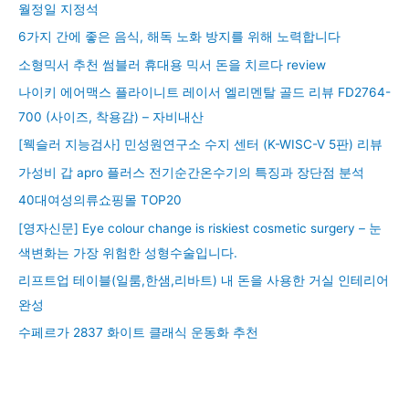
월정일 지정석
6가지 간에 좋은 음식, 해독 노화 방지를 위해 노력합니다
소형믹서 추천 썸블러 휴대용 믹서 돈을 치르다 review
나이키 에어맥스 플라이니트 레이서 엘리멘탈 골드 리뷰 FD2764-
700 (사이즈, 착용감) – 자비내산
[웩슬러 지능검사] 민성원연구소 수지 센터 (K-WISC-V 5판) 리뷰
가성비 갑 apro 플러스 전기순간온수기의 특징과 장단점 분석
40대여성의류쇼핑몰 TOP20
[영자신문] Eye colour change is riskiest cosmetic surgery – 눈
색변화는 가장 위험한 성형수술입니다.
리프트업 테이블(일룸,한샘,리바트) 내 돈을 사용한 거실 인테리어
완성
수페르가 2837 화이트 클래식 운동화 추천