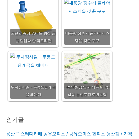
고혈압 증상 없어도 방심 금
대용량 정수기 풀케어 시스
물 혈압약 안 먹으려면
템을 갖춘 쿠쿠
무계정사길 - 무릉도원계곡
PMK빌딩 임대 사무실, 역
을 헤매다
삼역 논현로 대로변빌딩
인기글
용산구 스터디카페 공유오피스 / 공유오피스 한피스 용산점 / 가격