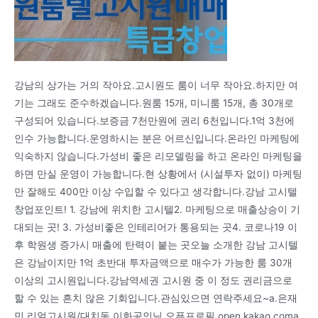
강남의 상가는 거의 작아요.고시원도 룸이 너무 작아요.하지만 여
기는 그래도 준수하겠습니다.원룸 15개, 미니룸 15개, 총 30개로
구성되어 있습니다.보증금 7천만원에 권리 6천입니다.1억 3천에
인수 가능합니다.운영하시는 분은 어르신입니다.온라인 마케팅에
익숙하지 않습니다.가성비 좋은 리모델링을 하고 온라인 마케팅을
하면 만실 운영이 가능합니다.현 상황에서 (시설투자 없이) 마케팅
만 잘해도 400만 이상 수입할 수 있다고 생각합니다.강남 고시텔
창업포인트! 1. 강남에 위치한 고시텔2. 마케팅으로 매출상승이 기
대되는 곳! 3. 가성비좋은 인테리어가 통용되는 곳4. 코로나19 이
후 학원생 증가시 매출에 탄력이 붙는 곳오늘 소개한 강남 고시텔
은 강남이지만 1억 초반대 투자금액으로 매수가 가능한 룸 30개
이상의 고시원입니다.강남역세권 고시원 중 이 정도 권리금으로
할 수 있는 흔치 않은 기회입니다.관심있으면 연락주세요~a.은재
민 리얼고시원/대치동 이화공인님 오픈프로필 open.kakao.coma.