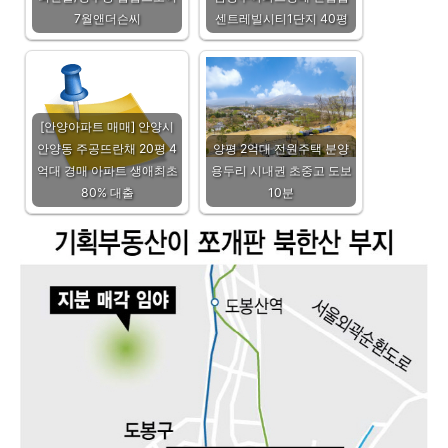
7월앤더슨씨
센트레빌시티1단지 40평
[안양아파트 매매] 안양시
안양동 주공뜨란채 20평 4
양평 2억대 전원주택 분양
억대 경매 아파트 생애최초
용두리 시내권 초중고 도보
80% 대출
10분