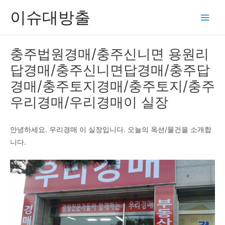
콘
이슈대방출
텐
Main
츠
Men
로
충주법원경매/충주신니면 용원리
건
답경매/충주신니면답경매/충주답
너
뛰
경매/충주토지경매/충주토지/충주
기
우리경매/우리경매이 실장
안녕하세요. 우리경매 이 실장입니다. 오늘의 옥션/물건을 소개합
니다.