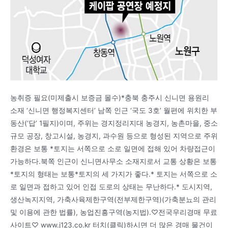
농취증 필요(미제출시 보증금 몰수)*충북 충주시 신니면 용원리
소재 ‘신니면 행정복지센터’ 남쪽 인근 ‘국도 3호’ 월편에 위치한 부
동산(‘답’ 1필지)이며, 주위는 경지정리지대 농경지, 농촌마을, 중소
규모 공장, 창고시설, 농경지, 과수원 등으로 형성된 지역으로 주위
환경은 보통 *토지는 서쪽으로 소로 일면에 접해 있어 차량접근이
가능하다.북쪽 인근이 신니면사무소 소재지로서 교통 상황은 보통
*토지의 형태는 보통*토지의 세 가지가 좋다.* 토지는 서쪽으로 소
로 일면과 접하고 있어 인접 도로의 상태는 무난하다.* 도시지역,
생산녹지지역, 가축사육제한구역(전부제한구역)(가축분뇨의 관리
및 이용에 관한 법률), 농업진흥구역(농지법).♡전국우리경매 무료
사이트♡ www.j123.co.kr 터치(클릭)하시면 더 많은 경매 물건이