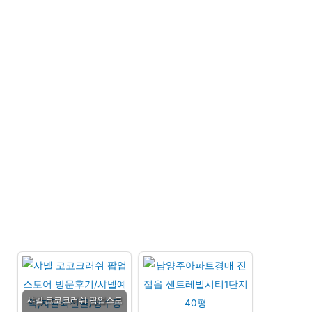
샤넬 코코크러쉬 팝업스토