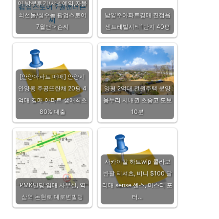
어 방문후기/샤넬예약,자물
쇠선물/성수동 팝업스토어
남양주아파트경매 진접읍
7월앤더슨씨
센트레빌시티1단지 40평
[안양아파트 매매] 안양시
안양동 주공뜨란채 20평 4
양평 2억대 전원주택 분양
억대 경매 아파트 생애최초
용두리 시내권 초중고 도보
80% 대출
10분
사카이칼 하트wip 콜라보
반팔 티셔츠, 비니 $100 달
PMK빌딩 임대 사무실, 역
러대 sense 센스, 미스터 포
삼역 논현로 대로변빌딩
터…