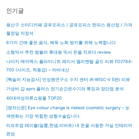
인기글
용산구 스터디카페 공유오피스 / 공유오피스 한피스 용산점 / 가격
월정일 지정석
6가지 간에 좋은 음식, 해독 노화 방지를 위해 노력합니다
소형믹서 추천 썸블러 휴대용 믹서 돈을 치르다 review
나이키 에어맥스 플라이니트 레이서 엘리멘탈 골드 리뷰 FD2764-
700 (사이즈, 착용감) – 자비내산
[웩슬러 지능검사] 민성원연구소 수지 센터 (K-WISC-V 5판) 리뷰
가성비 갑 apro 플러스 전기순간온수기의 특징과 장단점 분석
40대여성의류쇼핑몰 TOP20
[영자신문] Eye colour change is riskiest cosmetic surgery – 눈
색변화는 가장 위험한 성형수술입니다.
리프트업 테이블(일룸,한샘,리바트) 내 돈을 사용한 거실 인테리어
완성