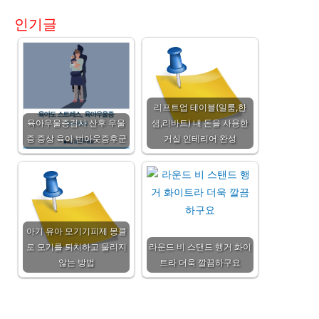
인기글
리프트업 테이블(일룸,한
육아우울증검사 산후 우울
샘,리바트) 내 돈을 사용한
증 증상 육아 번아웃증후군
거실 인테리어 완성
아기 유아 모기기피제 몽클
로 모기를 퇴치하고 물리지
라운드 비 스탠드 행거 화이
않는 방법
트라 더욱 깔끔하구요