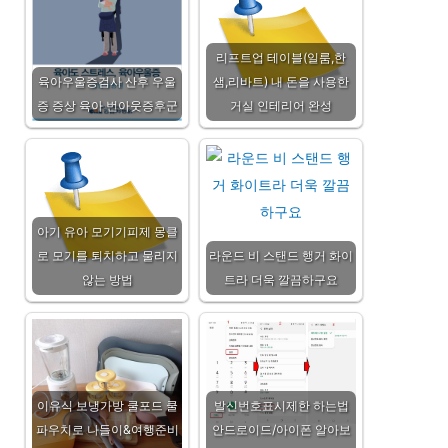
리프트업 테이블(일룸,한
육아우울증검사 산후 우울
샘,리바트) 내 돈을 사용한
증 증상 육아 번아웃증후군
거실 인테리어 완성
아기 유아 모기기피제 몽클
로 모기를 퇴치하고 물리지
라운드 비 스탠드 행거 화이
않는 방법
트라 더욱 깔끔하구요
이유식 보냉가방 쿨포드 쿨
발신번호표시제한 하는법
파우치로 나들이&여행준비
안드로이드/아이폰 알아보