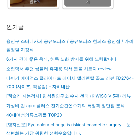
완료
기
인기글
용산구 스터디카페 공유오피스 / 공유오피스 한피스 용산점 / 가격
월정일 지정석
6가지 간에 좋은 음식, 해독 노화 방지를 위해 노력합니다
소형믹서 추천 썸블러 휴대용 믹서 돈을 치르다 review
나이키 에어맥스 플라이니트 레이서 엘리멘탈 골드 리뷰 FD2764-
700 (사이즈, 착용감) – 자비내산
[웩슬러 지능검사] 민성원연구소 수지 센터 (K-WISC-V 5판) 리뷰
가성비 갑 apro 플러스 전기순간온수기의 특징과 장단점 분석
40대여성의류쇼핑몰 TOP20
[영자신문] Eye colour change is riskiest cosmetic surgery – 눈
색변화는 가장 위험한 성형수술입니다.