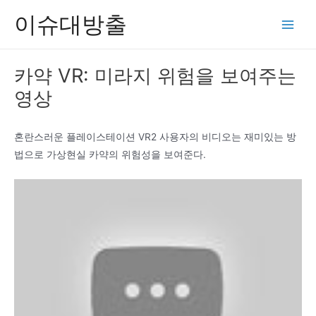
콘
이슈대방출
텐
Main
츠
Men
로
카약 VR: 미라지 위험을 보여주는
건
영상
너
뛰
기
혼란스러운 플레이스테이션 VR2 사용자의 비디오는 재미있는 방
법으로 가상현실 카약의 위험성을 보여준다.