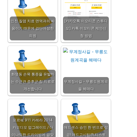
인천 질염 치료 면역과의 싸
[카카오톡 이모티콘 스튜디
움이기 때문에 검단여성한
오] 카톡 이모티콘 제안신
의원
청 방법
화명동 손목 통증을 유발하
는 수근관 증후군 침 치료로
무계정사길 - 무릉도원계곡
개선합니다
을 헤매다
포르쉐 911 카레라 2014
카오디오 업그레이드 / 다
애드센스 승인 한 번으로 성
이나믹한 드라이빙에 걸맞
공! 애드고시팁(ft.티스토