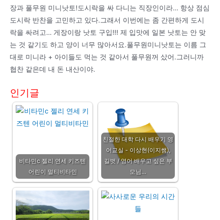
장과 풀무원 미니낫토!도시락을 싸 다니는 직장인이라… 항상 점심
도시락 반찬을 고민하고 있다.그래서 이번에는 좀 간편하게 도시
락을 싸려고… 게장이랑 낫토 구입!!! 제 입맛에 일본 낫토는 안 맞
는 것 같기도 하고 양이 너무 많아서요.풀무원미니낫토는 이름 그
대로 미니라 + 아이들도 먹는 것 같아서 풀무원꺼 샀어.그러니까
협찬 같은데 내 돈 내산이야.
인기글
친절한 대학 다시 배우기 영
어교실 - 이상현(이지쌤),
비타민c 젤리 연세 키즈텐
길벗 / 영어 배우고 싶은 부
어린이 멀티비타민
모님…