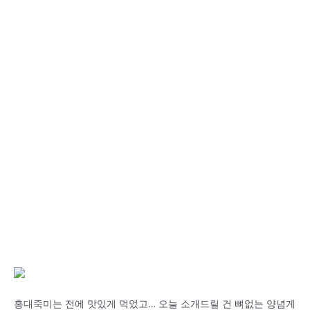
홍대죽미는 전에 맛있게 먹었고… 오늘 소개드릴 건 뼈없는 양념게