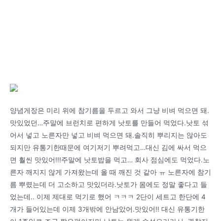
양념게장은 미리 위에 참기름을 두르고 와서 그냥 비벼 먹으면 돼.
맛있었던…주말에 브런치로 편하게 낫토를 만들어 먹었다.낫토 섞
어서 넣고 노른자만 넣고 비벼 먹으면 돼.솔직히 뿌리지는 않아도
되지만 유통기한때문에 여기저기 뿌려먹고…대신 김에 싸서 먹으
면 훨씬 맛있어!!!주말에 낫토밥을 먹고… 회사 점심에도 먹었다.노
른자 깨지지 않게 가져왔는데 올 때 깨진 것 같아 ㅠ 노른자에 참기
름 뿌렸는데 더 고소하고 맛있더라.낫토가 몸에도 정말 좋다고 들
었는데.. 이제 제대로 먹기로 했어 ㅋㅋㅋ 2단이 세트고 한단에 4
개가 들어있는데 이제 3개밖에 안남았어.맛있어!! 대신 유통기한