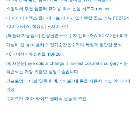
소형믹서 추천 썸블러 휴대용 믹서 돈을 치르다 review
나이키 에어맥스 플라이니트 레이서 엘리멘탈 골드 리뷰 FD2764-
700 (사이즈, 착용감) – 자비내산
[웩슬러 지능검사] 민성원연구소 수지 센터 (K-WISC-V 5판) 리뷰
가성비 갑 apro 플러스 전기순간온수기의 특징과 장단점 분석
40대여성의류쇼핑몰 TOP20
[영자신문] Eye colour change is riskiest cosmetic surgery – 눈
색변화는 가장 위험한 성형수술입니다.
리프트업 테이블(일룸,한샘,리바트) 내 돈을 사용한 거실 인테리어
완성
수페르가 2837 화이트 클래식 운동화 추천