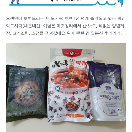
오랜만에 보여드리는 제 도시락 ㅋㅋ 1년 넘게 즐겨쓰고 있는 락앤
락도시락(내돈내산) 이날은 마켓컬리에서 산 낫토, 뼈없는 양념게
장, 고기조림, 스팸을 챙겨갔네요.위에 뿌린 건 일본산 후리카케.