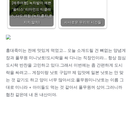
[제주여행] 녹차밭이 예쁜
'올티스' 티마인드 티클래
스, 다도 체험 (녹차,홍차,호
지차,말차)
사사로운 우리의 시간들
홍대죽미는 전에 맛있게 먹었고… 오늘 소개드릴 건 뼈없는 양념게
장과 풀무원 미니낫토!도시락을 싸 다니는 직장인이라… 항상 점심
도시락 반찬을 고민하고 있다.그래서 이번에는 좀 간편하게 도시
락을 싸려고… 게장이랑 낫토 구입!!! 제 입맛에 일본 낫토는 안 맞
는 것 같기도 하고 양이 너무 많아서요.풀무원미니낫토는 이름 그
대로 미니라 + 아이들도 먹는 것 같아서 풀무원꺼 샀어.그러니까
협찬 같은데 내 돈 내산이야.