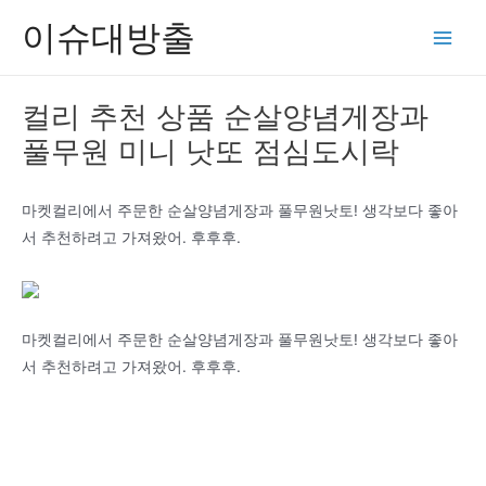
콘
이슈대방출
텐
Main
츠
Men
로
컬리 추천 상품 순살양념게장과
건
풀무원 미니 낫또 점심도시락
너
뛰
기
마켓컬리에서 주문한 순살양념게장과 풀무원낫토! 생각보다 좋아
서 추천하려고 가져왔어. 후후후.
마켓컬리에서 주문한 순살양념게장과 풀무원낫토! 생각보다 좋아
서 추천하려고 가져왔어. 후후후.