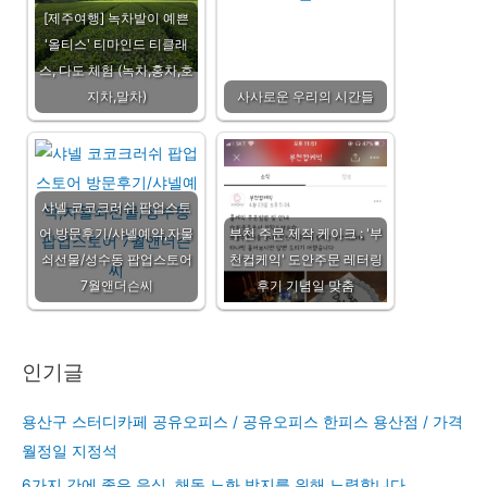
[제주여행] 녹차밭이 예쁜
'올티스' 티마인드 티클래
스, 다도 체험 (녹차,홍차,호
지차,말차)
사사로운 우리의 시간들
샤넬 코코크러쉬 팝업스토
어 방문후기/샤넬예약,자물
부천 주문 제작 케이크 : '부
쇠선물/성수동 팝업스토어
천컵케익' 도안주문 레터링
7월앤더슨씨
후기 기념일 맞춤
인기글
용산구 스터디카페 공유오피스 / 공유오피스 한피스 용산점 / 가격
월정일 지정석
6가지 간에 좋은 음식, 해독 노화 방지를 위해 노력합니다