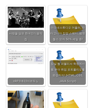
아크네스튜디오 머플러, 파
사랑을 담은 한국인디음악
타고니아 집업 스웨터, 팜엔
집
젤스 모자 50% 세일 중!
잠실 웹 퍼블리셔 학원에서
웹 분야 취업 포트폴리오를
완성하자! (HTML, CSS,
nRF51822아르두노
JAVA Script)