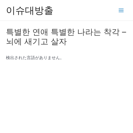
콘
이슈대방출
텐
Main
츠
Men
로
특별한 연애 특별한 나라는 착각 –
건
뇌에 새기고 살자
너
뛰
기
検出された言語がありません。