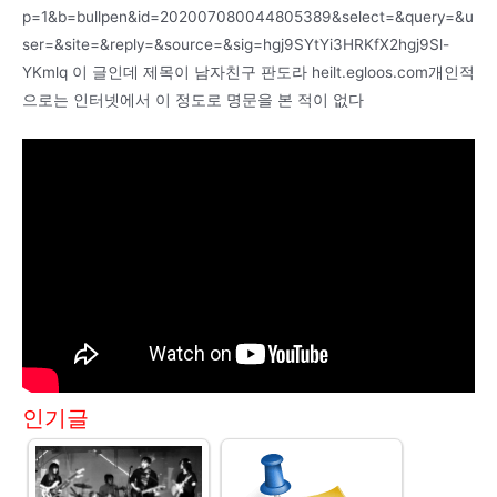
p=1&b=bullpen&id=202007080044805389&select=&query=&u
ser=&site=&reply=&source=&sig=hgj9SYtYi3HRKfX2hgj9Sl-
YKmlq 이 글인데 제목이 남자친구 판도라 heilt.egloos.com개인적
으로는 인터넷에서 이 정도로 명문을 본 적이 없다
인기글