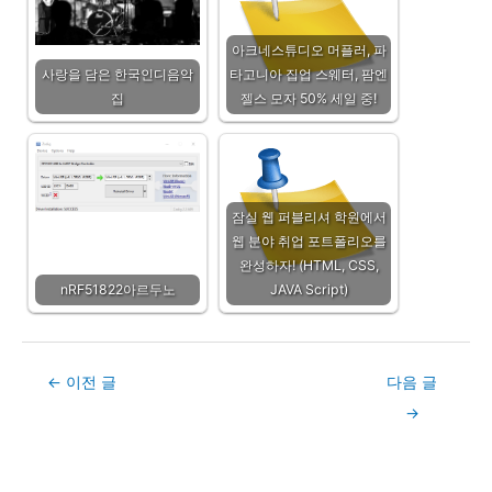
아크네스튜디오 머플러, 파
사랑을 담은 한국인디음악
타고니아 집업 스웨터, 팜엔
집
젤스 모자 50% 세일 중!
잠실 웹 퍼블리셔 학원에서
웹 분야 취업 포트폴리오를
완성하자! (HTML, CSS,
nRF51822아르두노
JAVA Script)
Post
←
이전 글
다음 글
navigation
→