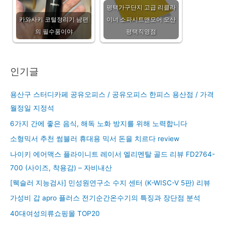
평택가구단지 고급 리클라
카와사키 코털정리기 남편
이너 소파시트앤모어 오산
의 필수품이야
평택직영점
인기글
용산구 스터디카페 공유오피스 / 공유오피스 한피스 용산점 / 가격
월정일 지정석
6가지 간에 좋은 음식, 해독 노화 방지를 위해 노력합니다
소형믹서 추천 썸블러 휴대용 믹서 돈을 치르다 review
나이키 에어맥스 플라이니트 레이서 엘리멘탈 골드 리뷰 FD2764-
700 (사이즈, 착용감) – 자비내산
[웩슬러 지능검사] 민성원연구소 수지 센터 (K-WISC-V 5판) 리뷰
가성비 갑 apro 플러스 전기순간온수기의 특징과 장단점 분석
40대여성의류쇼핑몰 TOP20