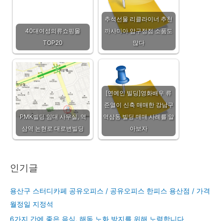
추석선물 리클라이너 추천
40대여성의류쇼핑몰
까사미아 압구정점 소품도
TOP20
많다
[연예인 빌딩]영화배우 류
준열이 신축 매매한 강남구
PMK빌딩 임대 사무실, 역
역삼동 빌딩 매매 사례를 알
삼역 논현로 대로변빌딩
아보자
인기글
용산구 스터디카페 공유오피스 / 공유오피스 한피스 용산점 / 가격
월정일 지정석
6가지 간에 좋은 음식, 해독 노화 방지를 위해 노력합니다