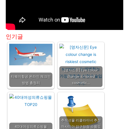
인기글
[영자신문] Eye colour
티웨이항공 온라인 체크인
change is riskiest
방법 총정리
cosmetic…
추석선물 리클라이너 추천
40대여성의류쇼핑몰
까사미아 압구정점 소품도