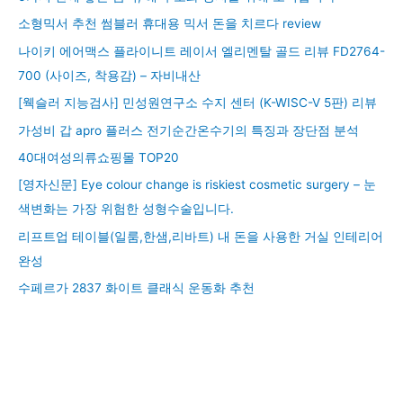
소형믹서 추천 썸블러 휴대용 믹서 돈을 치르다 review
나이키 에어맥스 플라이니트 레이서 엘리멘탈 골드 리뷰 FD2764-
700 (사이즈, 착용감) – 자비내산
[웩슬러 지능검사] 민성원연구소 수지 센터 (K-WISC-V 5판) 리뷰
가성비 갑 apro 플러스 전기순간온수기의 특징과 장단점 분석
40대여성의류쇼핑몰 TOP20
[영자신문] Eye colour change is riskiest cosmetic surgery – 눈
색변화는 가장 위험한 성형수술입니다.
리프트업 테이블(일룸,한샘,리바트) 내 돈을 사용한 거실 인테리어
완성
수페르가 2837 화이트 클래식 운동화 추천