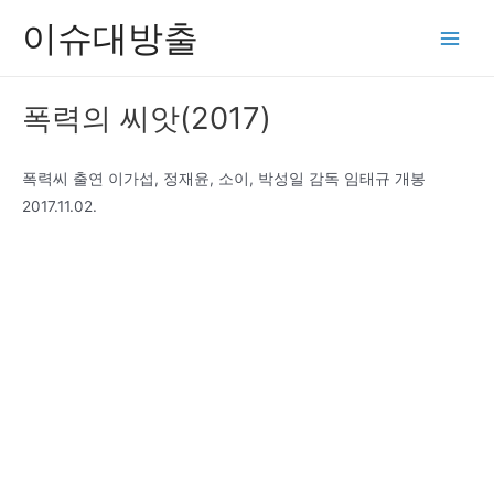
콘
이슈대방출
텐
Main
츠
Men
로
폭력의 씨앗(2017)
건
너
뛰
폭력씨 출연 이가섭, 정재윤, 소이, 박성일 감독 임태규 개봉
기
2017.11.02.