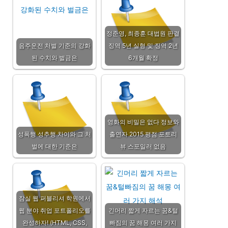
정준영, 최종훈 대법원 판결
음주운전 처벌 기준의 강화
징역 5년 실형 및 징역 2년
된 수치와 벌금은
6개월 확정
영화의 비밀은 없다 정보와
성폭행 성추행 차이와 그 처
출연자 2015 평점 포토리
벌에 대한 기준은
뷰 스포일러 없음
잠실 웹 퍼블리셔 학원에서
웹 분야 취업 포트폴리오를
긴머리 짧게 자르는 꿈&털
완성하자! (HTML, CSS,
빠짐의 꿈 해몽 여러 가지